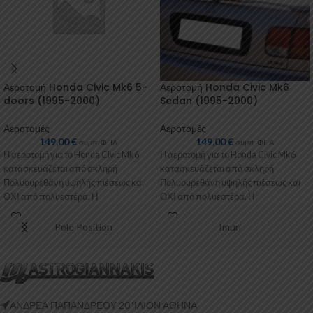
Αεροτομή Honda Civic Mk6 5-
Αεροτομή Honda Civic Mk6
doors (1995-2000)
Sedan (1995-2000)
Αεροτομές
Αεροτομές
149,00
€
149,00
€
συμπ. ΦΠΑ
συμπ. ΦΠΑ
Η αεροτομή για το Honda Civic Mk6
Η αεροτομή για το Honda Civic Mk6
κατασκευάζεται από σκληρή
κατασκευάζεται από σκληρή
Πολυουρεθάνη υψηλής πιέσεως και
Πολυουρεθάνη υψηλής πιέσεως και
ΟΧΙ από πολυεστέρα. Η
ΟΧΙ από πολυεστέρα. Η
Πολυουρεθάνη είναι
Πολυουρεθάνη είναι
Pole Position
Imuri
ΑΝΔΡΕΑ ΠΑΠΑΝΔΡΕΟΥ 20 ‘ΙΛΙΟΝ ΑΘΗΝΑ