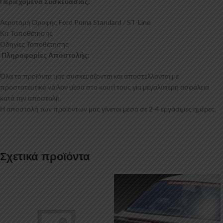
Περιεχόμενα Συσκευασίας:
Αεροτομή Οροφής Ford Puma Standard / ST-Line
Κιτ Τοποθέτησης
Οδηγίες Τοποθέτησης
Πληροφορίες Αποστολής:
Όλα τα προϊόντα μας συσκευάζονται και αποστέλλονται με
προστατευτικό νάιλον μέσα στο κουτί τους για μεγαλύτερη ασφάλεια
κατά την αποστολή.
Η αποστολή των προϊόντων μας γίνεται μέσα σε 2-4 εργάσιμες ημέρες.
Σχετικά προϊόντα