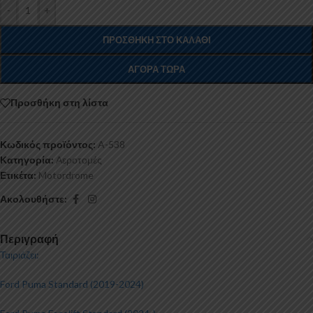
-
+
ΠΡΟΣΘΉΚΗ ΣΤΟ ΚΑΛΆΘΙ
ΑΓΟΡΆ ΤΏΡΑ
Προσθήκη στη λίστα
Κωδικός προϊόντος:
A-538
Κατηγορία:
Αεροτομές
Ετικέτα:
Motordrome
Ακολουθήστε:
Περιγραφή
Ταιριάζει:
Ford Puma Standard (2019-2024)