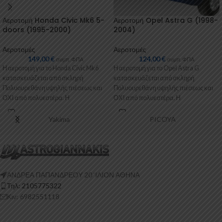
Αεροτομή Honda Civic Mk6 5-
Αεροτομή Opel Astra G (1998-
doors (1995-2000)
2004)
Αεροτομές
Αεροτομές
149,00
€
124,00
€
συμπ. ΦΠΑ
συμπ. ΦΠΑ
Η αεροτομή για το Honda Civic Mk6
Η αεροτομή για το Opel Astra G
κατασκευάζεται από σκληρή
κατασκευάζεται από σκληρή
Πολυουρεθάνη υψηλής πιέσεως και
Πολυουρεθάνη υψηλής πιέσεως και
ΟΧΙ από πολυεστέρα. Η
ΟΧΙ από πολυεστέρα. Η
Πολυουρεθάνη είναι
Πολυουρεθάνη είναι
Yakima
PICOYA
ΑΝΔΡΕΑ ΠΑΠΑΝΔΡΕΟΥ 20 ‘ΙΛΙΟΝ ΑΘΗΝΑ
Τηλ: 2105775322
Κιν: 6982551118