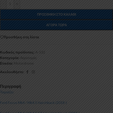
-
+
ΠΡΟΣΘΉΚΗ ΣΤΟ ΚΑΛΆΘΙ
ΑΓΟΡΆ ΤΏΡΑ
Προσθήκη στη λίστα
Κωδικός προϊόντος:
A-532
Κατηγορία:
Αεροτομές
Ετικέτα:
Motordrome
Ακολουθήστε:
Περιγραφή
Ταιριάζει:
Ford Focus Mk4 / Mk4.5 Hatchback (2018-)