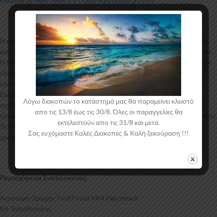
Ford Focus Mk4 / Mk4.5 ST-Line Hatchback (2018-)
Η αεροτομή οροφής για το Ford Focus Mk4 Hatchback κατασκευάζεται
από σκληρή Πολυουρεθάνη υψηλής πιέσεως και ΟΧΙ από πολυεστέρα.
Η Πολυουρεθάνη είναι ένα πιο ανθεκτικό και ακριβό υλικό με εύκολη και
εξαιρετική εφαρμογή. Όλες οι αεροτομές παράγονται σε καλούπια
αλουμινίου για αυξημένη ποιότητα και αντοχή στη μαζική παραγωγή.
Είναι ελεγμένα για ανθεκτικότητα σε υψηλές θερμοκρασίες και έχουν
Λόγω διακοπών το κατάστημά μας θα παραμείνει κλειστό
σχεδιαστεί με την καλύτερη λεπτομέρεια. Η επιπρόσθετη αεροτομή
απο τις 13/8 έως τις 30/8. Όλες οι παραγγελίες θα
οροφής για το Ford Focus Mk4 Hatchback έρχεται στο χρώμα του υλικού.
εκτελεστούν απο τις 31/8 και μετά.
Το προϊόν θα πρέπει να ασταρωθεί και στη συνέχεια να βαφτεί στο
Σας ευχόμαστε Καλές Διακοπές & Kαλή ξεκούραση !!!
χρώμα της επιλογής σας.
Περιεχόμενα Συσκευασίας:
Αεροτομή Οροφής Ford Focus Mk4 Hatchback
Κιτ Τοποθέτησης