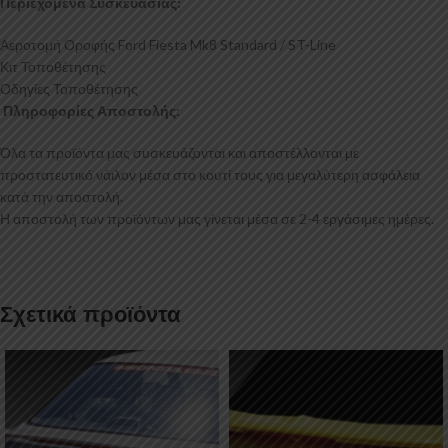
Περιεχόμενα Συσκευασίας:
Αεροτομή Οροφής Ford Fiesta Mk8 Standard / ST-Line
Κιτ Τοποθέτησης
Οδηγίες Τοποθέτησης
Πληροφορίες Αποστολής:
Όλα τα προϊόντα μας συσκευάζονται και αποστέλλονται με
προστατευτικό νάιλον μέσα στο κουτί τους για μεγαλύτερη ασφάλεια
κατά την αποστολή.
Η αποστολή των προϊόντων μας γίνεται μέσα σε 2-4 εργάσιμες ημέρες.
Σχετικά προϊόντα