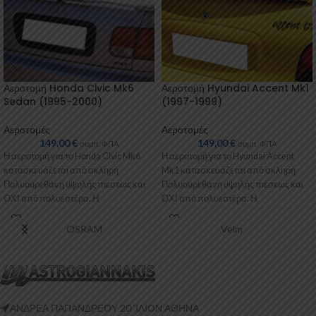
Αεροτομή Honda Civic Mk6
Αεροτομή Hyundai Accent Mk1
Sedan (1995-2000)
(1997-1999)
Αεροτομές
Αεροτομές
149,00
€
149,00
€
συμπ. ΦΠΑ
συμπ. ΦΠΑ
Η αεροτομή για το Honda Civic Mk6
Η αεροτομή για το Hyundai Accent
κατασκευάζεται από σκληρή
Mk1 κατασκευάζεται από σκληρή
Πολυουρεθάνη υψηλής πιέσεως και
Πολυουρεθάνη υψηλής πιέσεως και
ΟΧΙ από πολυεστέρα. Η
ΟΧΙ από πολυεστέρα. Η
Πολυουρεθάνη είναι
Πολυουρεθάνη είναι
OSRAM
Velm
ΑΝΔΡΕΑ ΠΑΠΑΝΔΡΕΟΥ 20 ‘ΙΛΙΟΝ ΑΘΗΝΑ