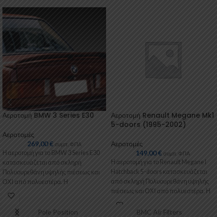
Αεροτομή BMW 3 Series E30
Αεροτομή Renault Megane Mk1
5-doors (1995-2002)
Αεροτομές
269,00
€
Αεροτομές
συμπ. ΦΠΑ
149,00
€
Η αεροτομή για το BMW 3 Series E30
συμπ. ΦΠΑ
Η αεροτομή για το Renault Megane I
κατασκευάζεται από σκληρή
Hatchback 5-doors κατασκευάζεται
Πολυουρεθάνη υψηλής πιέσεως και
από σκληρή Πολυουρεθάνη υψηλής
ΟΧΙ από πολυεστέρα. Η
πιέσεως και ΟΧΙ από πολυεστέρα. Η
Πολυουρεθάνη
Pole Position
BMC Air Filters