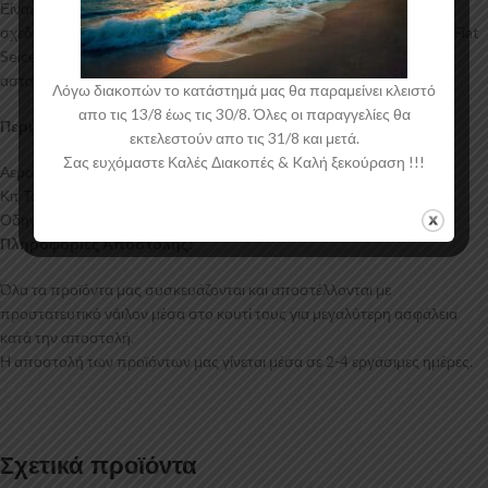
Είναι ελεγμένα για ανθεκτικότητα σε υψηλές θερμοκρασίες και έχουν
σχεδιαστεί με την καλύτερη λεπτομέρεια. Η αεροτομή οροφής για το Fiat
Seicento έρχεται στο χρώμα του υλικού. Το προϊόν θα πρέπει να
ασταρωθεί και στη συνέχεια να βαφτεί στο χρώμα της επιλογής σας.
Λόγω διακοπών το κατάστημά μας θα παραμείνει κλειστό
απο τις 13/8 έως τις 30/8. Όλες οι παραγγελίες θα
Περιεχόμενα Συσκευασίας:
εκτελεστούν απο τις 31/8 και μετά.
Σας ευχόμαστε Καλές Διακοπές & Kαλή ξεκούραση !!!
Αεροτομή Οροφής Fiat Seicento
Κιτ Τοποθέτησης
Οδηγίες Τοποθέτησης
Πληροφορίες Αποστολής:
Όλα τα προϊόντα μας συσκευάζονται και αποστέλλονται με
προστατευτικό νάιλον μέσα στο κουτί τους για μεγαλύτερη ασφάλεια
κατά την αποστολή.
Η αποστολή των προϊόντων μας γίνεται μέσα σε 2-4 εργάσιμες ημέρες.
Σχετικά προϊόντα