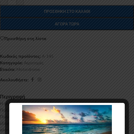
ΠΡΟΣΘΉΚΗ ΣΤΟ ΚΑΛΆΘΙ
ΑΓΟΡΆ ΤΏΡΑ
Προσθήκη στη λίστα
Κωδικός προϊόντος:
A-145
Κατηγορία:
Αεροτομές
Ετικέτα:
Motordrome
Ακολουθήστε:
Περιγραφή
Η αεροτομή οροφής για το Fiat Seicento κατασκευάζεται από σκληρή
Πολυουρεθάνη υψηλής πιέσεως και ΟΧΙ από πολυεστέρα. Η
Πολυουρεθάνη είναι ένα πιο ανθεκτικό και ακριβό υλικό με εύκολη και
εξαιρετική εφαρμογή. Όλες οι αεροτομές παράγονται σε καλούπια
αλουμινίου για αυξημένη ποιότητα και αντοχή στη μαζική παραγωγή.