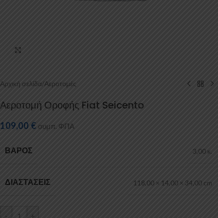
Κάντε κλικ για μεγέθυνση
Αρχική σελίδα
/
Αεροτομές
Αεροτομή Οροφής Fiat Seicento
109,00
€
συμπ. ΦΠΑ
ΒΆΡΟΣ
3,00 κ.
ΔΙΑΣΤΆΣΕΙΣ
118,00 × 14,00 × 34,00 cm
-
+