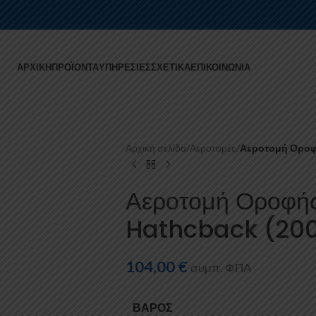
ΑΡΧΙΚΉ
ΠΡΟΪΌΝΤΑ
ΥΠΗΡΕΣΊΕΣ
ΣΧΕΤΙΚΆ
ΕΠΙΚΟΙΝΩΝΊΑ
Αρχική σελίδα
/
Αεροτομές
/
Αεροτομή Οροφή
Αεροτομή Οροφής
Hathcback (20
104,00
€
συμπ. ΦΠΑ
ΒΆΡΟΣ