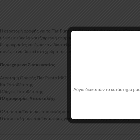
Η αεροτομή οροφής για το Fiat Punto Mk2 Hatchback κατασκευάζεται α
υλικό με εύκολη και εξαιρετική εφαρμογή. Όλες οι αεροτομές παράγονται
θερμοκρασίες και έχουν σχεδιαστεί με την καλύτερη λεπτομέρεια. Η αερο
συνέχεια να βαφτεί στο χρώμα της επιλογής σας.
Περιεχόμενα Συσκευασίας:
Αεροτομή Οροφής Fiat Punto Mk2 Hatchback
Κιτ Τοποθέτησης
Λόγω διακοπών το κατάστημά μας θα
Οδηγίες Τοποθέτησης
Πληροφορίες Αποστολής:
Όλα τα προϊόντα μας συσκευάζονται και αποστέλλονται με προστατευτικό
Η αποστολή των προϊόντων μας γίνεται μέσα σε 2-4 εργάσιμες ημέρες.