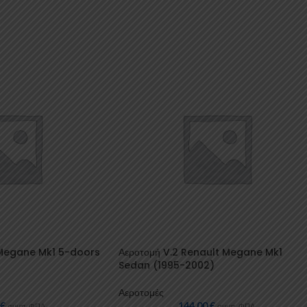
 Megane Mk1 5-doors
Αεροτομή V.2 Renault Megane Mk1
Sedan (1995-2002)
Αεροτομές
0
€
144,00
€
συμπ. ΦΠΑ
συμπ. ΦΠΑ