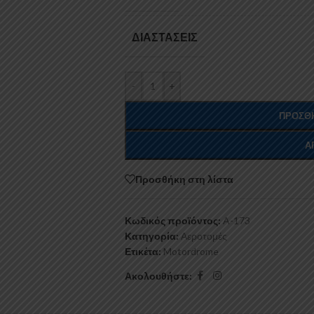
ΔΙΑΣΤΆΣΕΙΣ
-
+
ΠΡΟΣΘΉ
Α
Προσθήκη στη λίστα
Κωδικός προϊόντος:
A-173
Κατηγορία:
Αεροτομές
Ετικέτα:
Motordrome
Ακολουθήστε: