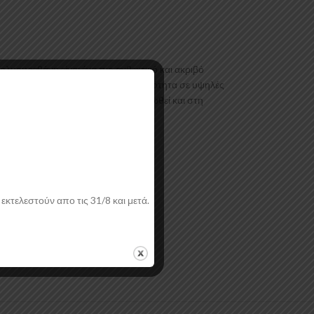
υουρεθάνη είναι ένα πιο ανθεκτικό και ακριβό
ραγωγή. Είναι ελεγμένα για ανθεκτικότητα σε υψηλές
κού. Το προϊόν θα πρέπει να ασταρωθεί και στη
εκτελεστούν απο τις 31/8 και μετά.
ή.