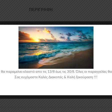
ΠΕΡΙΓΡΑΦΉ
πό σκληρή Πολυουρεθάνη υψηλής πιέσεως και ΟΧΙ από πολυεστέρα. Η Πολ
 σε καλούπια αλουμινίου για αυξημένη ποιότητα και αντοχή στη μαζική πα
τομή οροφής για το Fiat Punto Mk2 Hatchback έρχεται στο χρώμα του υλι
 παραμείνει κλειστό απο τις 13/8 έως τις 30/8. Όλες οι παραγγελίες θα 
Σας ευχόμαστε Καλές Διακοπές & Kαλή ξεκούραση !!!
 νάιλον μέσα στο κουτί τους για μεγαλύτερη ασφάλεια κατά την αποστολ