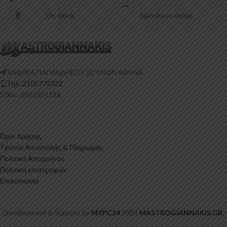
Πολυουρεθάνη είναι
Dr. Wack
Nanoboss Hellas
ΑΝΔΡΕΑ ΠΑΠΑΝΔΡΕΟΥ 20 ‘ΙΛΙΟΝ ΑΘΗΝΑ
Τηλ: 2105775322
Κιν: 6982551118
Όροι Χρήσης
Τρόποι Αποστολής & Πληρωμής
Πολιτική Απορρήτου
Πολιτική επιστροφών
Επικοινωνία
Development & Support by
MYPC24
2024
MASTROGIANNAKIS.GR
.