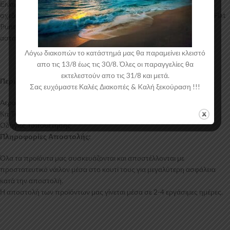
Είναι ελεγμένα για ανθεκτικότητα σε υψηλές θερμοκρασίες και έχουν
σχεδιαστεί με την καλύτερη λεπτομέρεια. Η αεροτομή οροφής για το Fiat
Punto Mk1 έρχεται στο χρώμα του υλικού. Το προϊόν θα πρέπει να
ασταρωθεί και στη συνέχεια να βαφτεί στο χρώμα της επιλογής σας.
Λόγω διακοπών το κατάστημά μας θα παραμείνει κλειστό
απο τις 13/8 έως τις 30/8. Όλες οι παραγγελίες θα
εκτελεστούν απο τις 31/8 και μετά.
Περιεχόμενα Συσκευασίας:
Σας ευχόμαστε Καλές Διακοπές & Kαλή ξεκούραση !!!
Αεροτομή Οροφής Fiat Punto Mk1
Κιτ Τοποθέτησης
Οδηγίες Τοποθέτησης
Πληροφορίες Αποστολής:
Όλα τα προϊόντα μας συσκευάζονται και αποστέλλονται με
προστατευτικό νάιλον μέσα στο κουτί τους για μεγαλύτερη ασφάλεια
κατά την αποστολή.
Η αποστολή των προϊόντων μας γίνεται μέσα σε 2-4 εργάσιμες ημέρες.