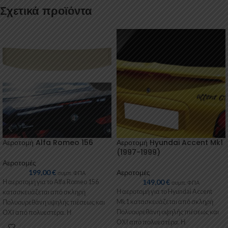
Σχετικά προϊόντα
Αεροτομή Alfa Romeo 156
Αεροτομή Hyundai Accent Mk1
(1997-1999)
Αεροτομές
199,00
€
Αεροτομές
συμπ. ΦΠΑ
149,00
€
Η αεροτομή για το Alfa Romeo 156
συμπ. ΦΠΑ
Η αεροτομή για το Hyundai Accent
κατασκευάζεται από σκληρή
Mk1 κατασκευάζεται από σκληρή
Πολυουρεθάνη υψηλής πιέσεως και
Πολυουρεθάνη υψηλής πιέσεως και
ΟΧΙ από πολυεστέρα. Η
ΟΧΙ από πολυεστέρα. Η
Πολυουρεθάνη είναι