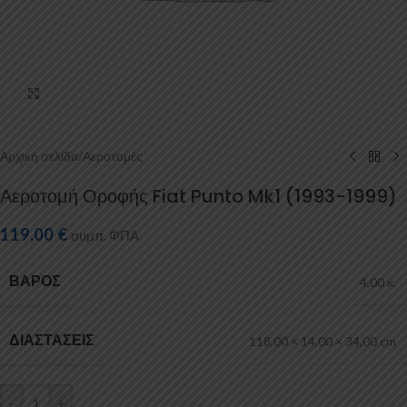
Κάντε κλικ για μεγέθυνση
Αρχική σελίδα
/
Αεροτομές
Αεροτομή Οροφής Fiat Punto Mk1 (1993-1999)
119,00
€
συμπ. ΦΠΑ
ΒΆΡΟΣ
4,00 κ.
ΔΙΑΣΤΆΣΕΙΣ
118,00 × 14,00 × 34,00 cm
-
+