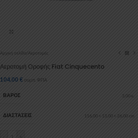
Κάντε κλικ για μεγέθυνση
Αρχική σελίδα
/
Αεροτομές
Αεροτομή Οροφής Fiat Cinquecento
104,00
€
συμπ. ΦΠΑ
ΒΆΡΟΣ
3,00 κ.
ΔΙΑΣΤΆΣΕΙΣ
116,00 × 13,00 × 26,00 cm
-
+