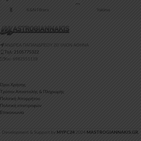
Πολυουρεθάνη είναι
K&N Filters
Yakima
ΑΝΔΡΕΑ ΠΑΠΑΝΔΡΕΟΥ 20 ‘ΙΛΙΟΝ ΑΘΗΝΑ
Τηλ: 2105775322
Κιν: 6982551118
Όροι Χρήσης
Τρόποι Αποστολής & Πληρωμής
Πολιτική Απορρήτου
Πολιτική επιστροφών
Επικοινωνία
Development & Support by
MYPC24
2024
MASTROGIANNAKIS.GR
.