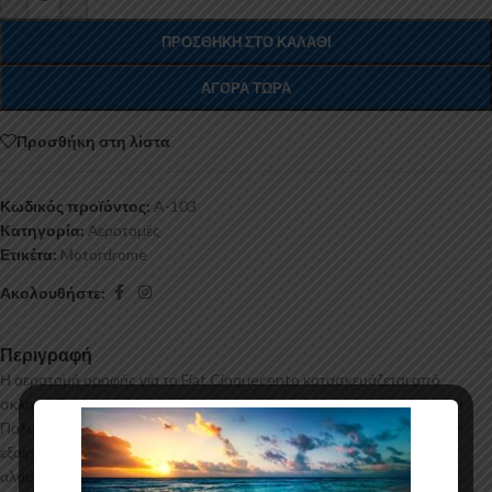
ΠΡΟΣΘΉΚΗ ΣΤΟ ΚΑΛΆΘΙ
ΑΓΟΡΆ ΤΏΡΑ
Προσθήκη στη λίστα
Κωδικός προϊόντος:
A-103
Κατηγορία:
Αεροτομές
Ετικέτα:
Motordrome
Ακολουθήστε:
Περιγραφή
Η αεροτομή οροφής για το Fiat Cinquecento κατασκευάζεται από
σκληρή Πολυουρεθάνη υψηλής πιέσεως και ΟΧΙ από πολυεστέρα. Η
Πολυουρεθάνη είναι ένα πιο ανθεκτικό και ακριβό υλικό με εύκολη και
εξαιρετική εφαρμογή. Όλες οι αεροτομές παράγονται σε καλούπια
αλουμινίου για αυξημένη ποιότητα και αντοχή στη μαζική παραγωγή.