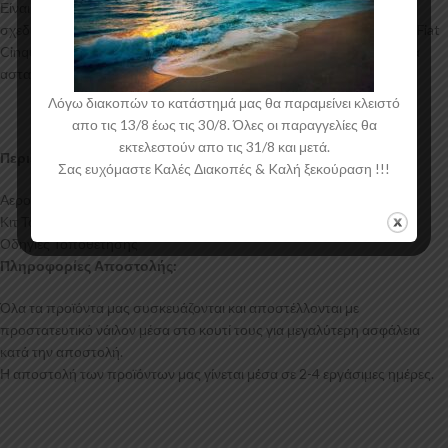
Είναι ελεγμένα για ανθεκτικότητα σε υψηλές θερμοκρασίες και έχουν
σχεδιαστεί με την καλύτερη λεπτομέρεια. Η αεροτομή οροφής για το Fiat
Cinquecento έρχεται στο χρώμα του υλικού. Το προϊόν θα πρέπει να
ασταρωθεί και στη συνέχεια να βαφτεί στο χρώμα της επιλογής σας.
Λόγω διακοπών το κατάστημά μας θα παραμείνει κλειστό
απο τις 13/8 έως τις 30/8. Όλες οι παραγγελίες θα
εκτελεστούν απο τις 31/8 και μετά.
Περιεχόμενα Συσκευασίας:
Σας ευχόμαστε Καλές Διακοπές & Kαλή ξεκούραση !!!
Αεροτομή Οροφής Fiat Cinquecento
Κιτ Τοποθέτησης
Οδηγίες Τοποθέτησης
Πληροφορίες Αποστολής:
Όλα τα προϊόντα μας συσκευάζονται και αποστέλλονται με
προστατευτικό νάιλον μέσα στο κουτί τους για μεγαλύτερη ασφάλεια
κατά την αποστολή.
Η αποστολή των προϊόντων μας γίνεται μέσα σε 2-4 εργάσιμες ημέρες.