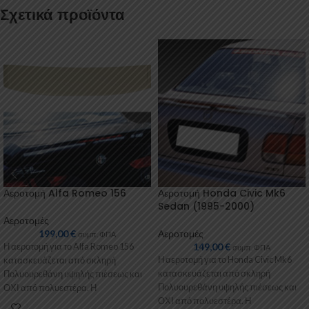
Σχετικά προϊόντα
Αεροτομή Alfa Romeo 156
Αεροτομή Honda Civic Mk6
Sedan (1995-2000)
Αεροτομές
199,00
€
Αεροτομές
συμπ. ΦΠΑ
149,00
€
Η αεροτομή για το Alfa Romeo 156
συμπ. ΦΠΑ
Η αεροτομή για το Honda Civic Mk6
κατασκευάζεται από σκληρή
κατασκευάζεται από σκληρή
Πολυουρεθάνη υψηλής πιέσεως και
Πολυουρεθάνη υψηλής πιέσεως και
ΟΧΙ από πολυεστέρα. Η
ΟΧΙ από πολυεστέρα. Η
Πολυουρεθάνη είναι