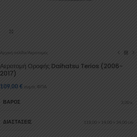
Κάντε κλικ για μεγέθυνση
Αρχική σελίδα
/
Αεροτομές
Αεροτομή Οροφής Daihatsu Terios (2006-
2017)
109,00
€
συμπ. ΦΠΑ
ΒΆΡΟΣ
3,00 κ.
ΔΙΑΣΤΆΣΕΙΣ
118,00 × 14,00 × 34,00 cm