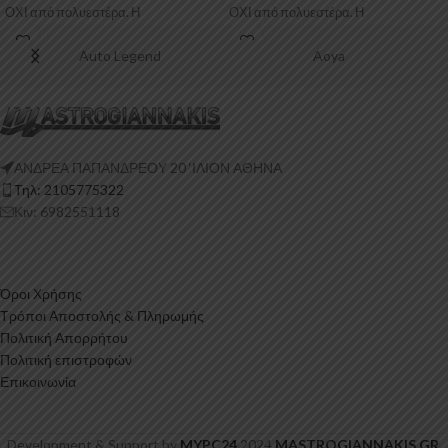
ΟΧΙ από πολυεστέρα. Η
ΟΧΙ από πολυεστέρα. Η
Πολυουρεθάνη είναι
Auto Legend
Aoya
ΑΝΔΡΕΑ ΠΑΠΑΝΔΡΕΟΥ 20 ‘ΙΛΙΟΝ ΑΘΗΝΑ
Τηλ: 2105775322
Κιν: 6982551118
Όροι Χρήσης
Τρόποι Αποστολής & Πληρωμής
Πολιτική Απορρήτου
Πολιτική επιστροφών
Επικοινωνία
Development & Support by
MYPC24
2024
MASTROGIANNAKIS.GR
.