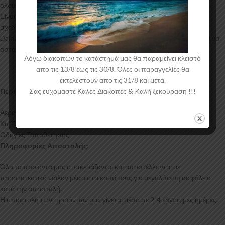
αλουμινίου για αυξημένη ποιότητα και αντοχή στη μαζική παραγωγή.
Είναι ελεγμένα για ανθεκτικότητα σε υψηλές θερμοκρασίες και έχουν
σχεδιαστεί με την καλύτερη λεπτομέρεια. Η αεροτομή οροφής για το
Daihatsu Terios έρχεται στο χρώμα του υλικού. Το προϊόν θα πρέπει να
ασταρωθεί και στη συνέχεια να βαφτεί στο χρώμα της επιλογής σας.
Λόγω διακοπών το κατάστημά μας θα παραμείνει κλειστό
απο τις 13/8 έως τις 30/8. Όλες οι παραγγελίες θα
εκτελεστούν απο τις 31/8 και μετά.
Σας ευχόμαστε Καλές Διακοπές & Kαλή ξεκούραση !!!
Περιεχόμενα Συσκευασίας:
Αεροτομή Οροφής Daihatsu Terios
Κιτ Τοποθέτησης
Οδηγίες Τοποθέτησης
Πληροφορίες Αποστολής:
Όλα τα προϊόντα μας συσκευάζονται και αποστέλλονται με
προστατευτικό νάιλον μέσα στο κουτί τους για μεγαλύτερη ασφάλεια
κατά την αποστολή.
Η αποστολή των προϊόντων μας γίνεται μέσα σε 2-4 εργάσιμες ημέρες.