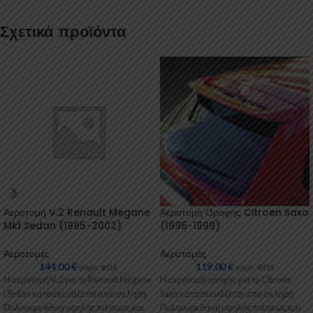
Σχετικά προϊόντα
Αεροτομή V.2 Renault Megane
Αεροτομή Οροφής Citroen Saxo
Mk1 Sedan (1995-2002)
(1995-1999)
Αεροτομές
Αεροτομές
144,00
€
119,00
€
συμπ. ΦΠΑ
συμπ. ΦΠΑ
Η αεροτομή V.2 για το Renault Megane
Η αεροτομή οροφής για το Citroen
I Sedan κατασκευάζεται από σκληρή
Saxo κατασκευάζεται από σκληρή
Πολυουρεθάνη υψηλής πιέσεως και
Πολυουρεθάνη υψηλής πιέσεως και