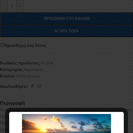
-
+
ΠΡΟΣΘΉΚΗ ΣΤΟ ΚΑΛΆΘΙ
ΑΓΟΡΆ ΤΏΡΑ
Προσθήκη στη λίστα
Κωδικός προϊόντος:
A-304
Κατηγορία:
Αεροτομές
Ετικέτα:
Motordrome
Ακολουθήστε:
Περιγραφή
Η αεροτομή οροφής για το Daihatsu Terios κατασκευάζεται από σκληρή
Πολυουρεθάνη υψηλής πιέσεως και ΟΧΙ από πολυεστέρα. Η
Πολυουρεθάνη είναι ένα πιο ανθεκτικό και ακριβό υλικό με εύκολη και
εξαιρετική εφαρμογή. Όλες οι αεροτομές παράγονται σε καλούπια