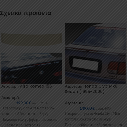
Σχετικά προϊόντα
Αεροτομή Alfa Romeo 156
Αεροτομή Honda Civic Mk6
Sedan (1995-2000)
Αεροτομές
199,00
€
Αεροτομές
συμπ. ΦΠΑ
149,00
€
Η αεροτομή για το Alfa Romeo 156
συμπ. ΦΠΑ
Η αεροτομή για το Honda Civic Mk6
κατασκευάζεται από σκληρή
κατασκευάζεται από σκληρή
Πολυουρεθάνη υψηλής πιέσεως και
Πολυουρεθάνη υψηλής πιέσεως και
ΟΧΙ από πολυεστέρα. Η