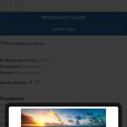
-
+
ΠΡΟΣΘΉΚΗ ΣΤΟ ΚΑΛΆΘΙ
ΑΓΟΡΆ ΤΏΡΑ
Προσθήκη στη λίστα
Κωδικός προϊόντος:
A-352
Κατηγορία:
Αεροτομές
Ετικέτα:
Motordrome
Ακολουθήστε:
Περιγραφή
Η αεροτομή οροφής για το Dacia Sandero Mk1 κατασκευάζεται από
σκληρή Πολυουρεθάνη υψηλής πιέσεως και ΟΧΙ από πολυεστέρα. Η
Πολυουρεθάνη είναι ένα πιο ανθεκτικό και ακριβό υλικό με εύκολη και
εξαιρετική εφαρμογή. Όλες οι αεροτομές παράγονται σε καλούπια