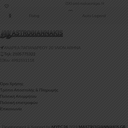
ΟΧΙ από πολυεστέρα. Η
Πολυουρεθάνη είναι
Πολυουρεθάνη είναι
Fixing
Auto Legend
ΑΝΔΡΕΑ ΠΑΠΑΝΔΡΕΟΥ 20 ‘ΙΛΙΟΝ ΑΘΗΝΑ
Τηλ: 2105775322
Κιν: 6982551118
Όροι Χρήσης
Τρόποι Αποστολής & Πληρωμής
Πολιτική Απορρήτου
Πολιτική επιστροφών
Επικοινωνία
Development & Support by
MYPC24
2024
MASTROGIANNAKIS.GR
.