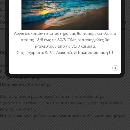
αλουμινίου για αυξημένη ποιότητα και αντοχή στη μαζική παραγωγή.
Είναι ελεγμένα για ανθεκτικότητα σε υψηλές θερμοκρασίες και έχουν
σχεδιαστεί με την καλύτερη λεπτομέρεια. Η αεροτομή οροφής για το
Dacia Sandero Mk1 έρχεται στο χρώμα του υλικού. Το προϊόν θα πρέπει
να ασταρωθεί και στη συνέχεια να βαφτεί στο χρώμα της επιλογής σας.
Λόγω διακοπών το κατάστημά μας θα παραμείνει κλειστό
απο τις 13/8 έως τις 30/8. Όλες οι παραγγελίες θα
εκτελεστούν απο τις 31/8 και μετά.
Σας ευχόμαστε Καλές Διακοπές & Kαλή ξεκούραση !!!
Περιεχόμενα Συσκευασίας:
Αεροτομή Οροφής Dacia Sandero Mk1
Κιτ Τοποθέτησης
Οδηγίες Τοποθέτησης
Πληροφορίες Αποστολής:
Όλα τα προϊόντα μας συσκευάζονται και αποστέλλονται με
προστατευτικό νάιλον μέσα στο κουτί τους για μεγαλύτερη ασφάλεια
κατά την αποστολή.
Η αποστολή των προϊόντων μας γίνεται μέσα σε 2-4 εργάσιμες ημέρες.