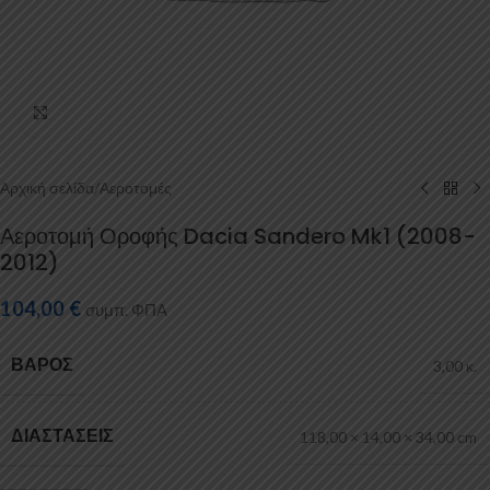
Κάντε κλικ για μεγέθυνση
Αρχική σελίδα
/
Αεροτομές
Αεροτομή Οροφής Dacia Sandero Mk1 (2008-
2012)
104,00
€
συμπ. ΦΠΑ
ΒΆΡΟΣ
3,00 κ.
ΔΙΑΣΤΆΣΕΙΣ
118,00 × 14,00 × 34,00 cm