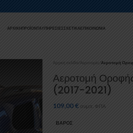
ΑΡΧΙΚΉ
ΠΡΟΪΌΝΤΑ
ΥΠΗΡΕΣΊΕΣ
ΣΧΕΤΙΚΆ
ΕΠΙΚΟΙΝΩΝΊΑ
Αρχική σελίδα
/
Αεροτομές
/
Αεροτομή Οροφή
Αεροτομή Οροφή
(2017-2021)
109,00
€
συμπ. ΦΠΑ
ΒΆΡΟΣ