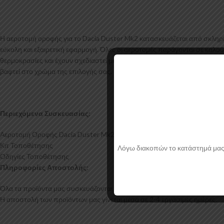
Η αεροτομή οροφής για το Dacia Duster Mk2 κατασκευάζεται από σκληρή
εύκολη και εξαιρετική εφαρμογή. Όλες οι αεροτομές παράγονται σε καλού
θερμοκρασίες και έχουν σχεδιαστεί με την καλύτερη λεπτομέρεια. Η αερο
βαφτεί στο χρώμα της επιλογής σας.
Περιεχόμενα Συσκευασίας:
Αεροτομή Οροφής Dacia Duster Mk2 Pre-Facelift
Κιτ Τοποθέτησης
Λόγω διακοπών το κατάστημά μας θα
Οδηγίες Τοποθέτησης
Πληροφορίες Αποστολής:
Όλα τα προϊόντα μας συσκευάζονται και αποστέλλονται με προστατευτικό
Η αποστολή των προϊόντων μας γίνεται μέσα σε 2-4 εργάσιμες ημέρες.