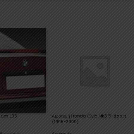
ries E36
Αεροτομή Honda Civic Mk6 5-doors
(1995-2000)
0
€
Αεροτομές
συμπ. ΦΠΑ