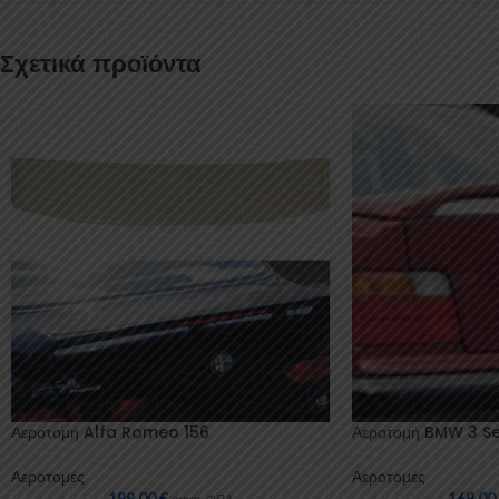
Σχετικά προϊόντα
Αεροτομή Alfa Romeo 156
Αεροτομή BMW 3 Se
Αεροτομές
Αεροτομές
199,00
€
169,0
συμπ. ΦΠΑ