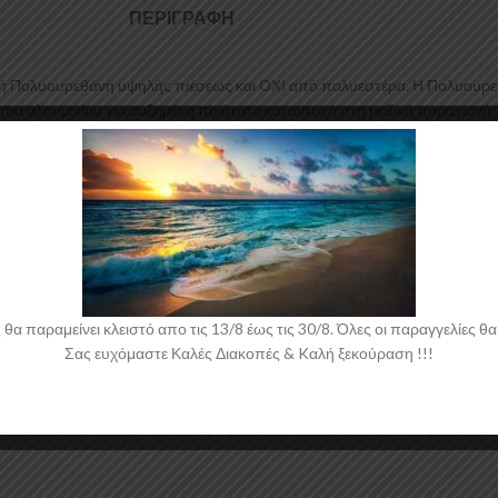
ΠΕΡΙΓΡΑΦΉ
 Πολυουρεθάνη υψηλής πιέσεως και ΟΧΙ από πολυεστέρα. Η Πολυουρεθάνη
πια αλουμινίου για αυξημένη ποιότητα και αντοχή στη μαζική παραγωγή. 
τομή οροφής για το Dacia Duster Mk2 έρχεται στο χρώμα του υλικού. Το 
 παραμείνει κλειστό απο τις 13/8 έως τις 30/8. Όλες οι παραγγελίες θα 
Σας ευχόμαστε Καλές Διακοπές & Kαλή ξεκούραση !!!
 νάιλον μέσα στο κουτί τους για μεγαλύτερη ασφάλεια κατά την αποστολ