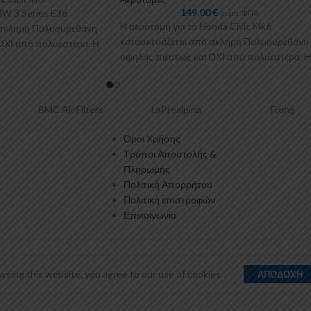
149,00
€
MW 3 Series E36
συμπ. ΦΠΑ
Η αεροτομή για το Honda Civic Mk6
 σκληρή Πολυουρεθάνη
κατασκευάζεται από σκληρή Πολυουρεθάνη
ΟΧΙ από πολυεστέρα. Η
υψηλής πιέσεως και ΟΧΙ από πολυεστέρα. Η
Πολυουρεθάνη είναι
ir Filters
LaPrealpina
Fixing
Όροι Χρήσης
Τρόποι Αποστολής &
Πληρωμής
Πολιτική Απορρήτου
Πολιτική επιστροφών
Επικοινωνία
sing this website, you agree to our use of cookies.
ΑΠΟΔΟΧΉ