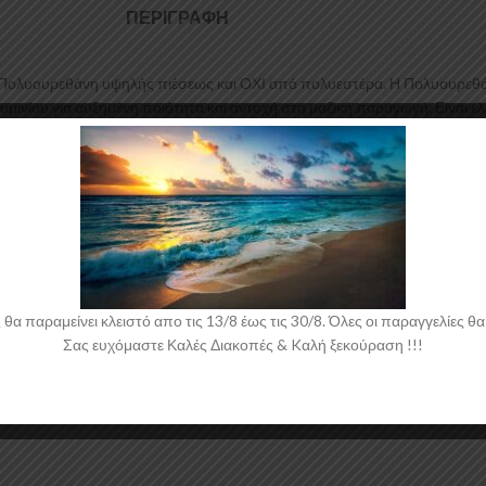
ΠΕΡΙΓΡΑΦΉ
ολυουρεθάνη υψηλής πιέσεως και ΟΧΙ από πολυεστέρα. Η Πολυουρεθάνη ε
υμινίου για αυξημένη ποιότητα και αντοχή στη μαζική παραγωγή. Είναι ε
ια το Citroen C3 Mk3 έρχεται στο χρώμα του υλικού. Το προϊόν θα πρέπε
 παραμείνει κλειστό απο τις 13/8 έως τις 30/8. Όλες οι παραγγελίες θα 
Σας ευχόμαστε Καλές Διακοπές & Kαλή ξεκούραση !!!
 νάιλον μέσα στο κουτί τους για μεγαλύτερη ασφάλεια κατά την αποστολ