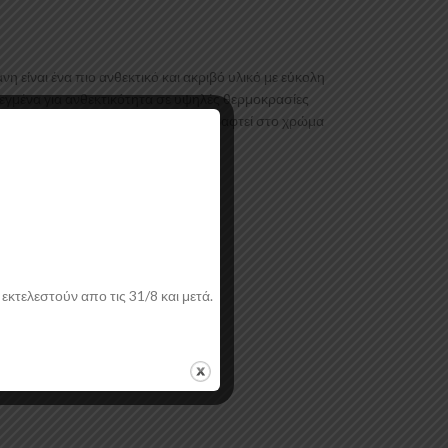
ίναι ένα πιο ανθεκτικό και ακριβό υλικό με εύκολη
λεγμένα για ανθεκτικότητα σε υψηλές θερμοκρασίες
ι να ασταρωθεί και στη συνέχεια να βαφτεί στο χρώμα
εκτελεστούν απο τις 31/8 και μετά.
ή.