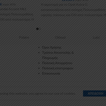
0
€
Η αεροτομή για το Opel Astra G
συμπ. ΦΠΑ
yundai Accent Mk1
κατασκευάζεται από σκληρή Πολυουρεθάνη
 σκληρή Πολυουρεθάνη
υψηλής πιέσεως και ΟΧΙ από πολυεστέρα. Η
ΟΧΙ από πολυεστέρα. Η
Πολυουρεθάνη είναι
olaire
Oklead
Luisi
BMC
Όροι Χρήσης
Τρόποι Αποστολής &
Πληρωμής
Πολιτική Απορρήτου
Πολιτική επιστροφών
Επικοινωνία
sing this website, you agree to our use of cookies.
ΑΠΟΔΟΧΉ