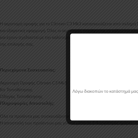
Η αεροτομή οροφής για το Citroen C3 Mk3 κατασκευάζεται από σκληρή Π
και εξαιρετική εφαρμογή. Όλες οι αεροτομές παράγονται σε καλούπια αλο
και έχουν σχεδιαστεί με την καλύτερη λεπτομέρεια. Η αεροτομή οροφής γ
της επιλογής σας.
Περιεχόμενα Συσκευασίας:
Αεροτομή Οροφής Citroen C3 Mk3
Κιτ Τοποθέτησης
Λόγω διακοπών το κατάστημά μας θα
Οδηγίες Τοποθέτησης
Πληροφορίες Αποστολής:
Όλα τα προϊόντα μας συσκευάζονται και αποστέλλονται με προστατευτικό
Η αποστολή των προϊόντων μας γίνεται μέσα σε 2-4 εργάσιμες ημέρες.