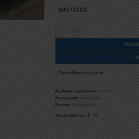
ΔΙΑΣΤΆΣΕΙΣ
-
+
ΠΡΟΣΘΉ
Α
Προσθήκη στη λίστα
Κωδικός προϊόντος:
A-453
Κατηγορία:
Αεροτομές
Ετικέτα:
Motordrome
Ακολουθήστε: