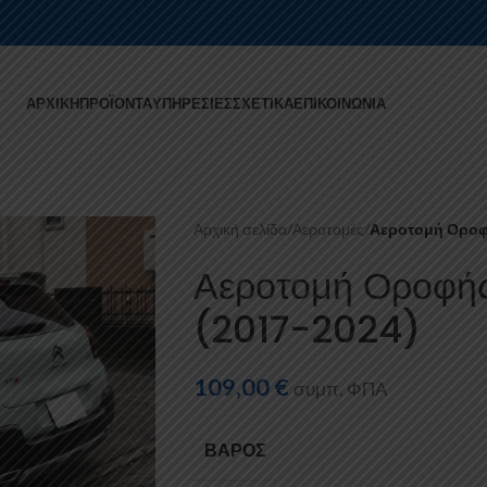
ΑΡΧΙΚΉ
ΠΡΟΪΌΝΤΑ
ΥΠΗΡΕΣΊΕΣ
ΣΧΕΤΙΚΆ
ΕΠΙΚΟΙΝΩΝΊΑ
Αρχική σελίδα
/
Αεροτομές
/
Αεροτομή Οροφή
Αεροτομή Οροφή
(2017-2024)
109,00
€
συμπ. ΦΠΑ
ΒΆΡΟΣ