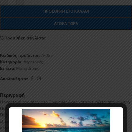
ΠΡΟΣΘΉΚΗ ΣΤΟ ΚΑΛΆΘΙ
ΑΓΟΡΆ ΤΏΡΑ
Προσθήκη στη λίστα
Κωδικός προϊόντος:
A-355
Κατηγορία:
Αεροτομές
Ετικέτα:
Motordrome
Ακολουθήστε:
Περιγραφή
Η αεροτομή οροφής για το Chevrolet Aveo κατασκευάζεται από σκληρή
Πολυουρεθάνη υψηλής πιέσεως και ΟΧΙ από πολυεστέρα. Η
Πολυουρεθάνη είναι ένα πιο ανθεκτικό και ακριβό υλικό με εύκολη και
εξαιρετική εφαρμογή. Όλες οι αεροτομές παράγονται σε καλούπια
αλουμινίου για αυξημένη ποιότητα και αντοχή στη μαζική παραγωγή.