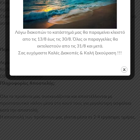
Είναι ελεγμένα για ανθεκτικότητα σε υψηλές θερμοκρασίες και έχουν
σχεδιαστεί με την καλύτερη λεπτομέρεια. Η αεροτομή οροφής για το
Chevrolet Aveo έρχεται στο χρώμα του υλικού. Το προϊόν θα πρέπει να
ασταρωθεί και στη συνέχεια να βαφτεί στο χρώμα της επιλογής σας.
Λόγω διακοπών το κατάστημά μας θα παραμείνει κλειστό
απο τις 13/8 έως τις 30/8. Όλες οι παραγγελίες θα
εκτελεστούν απο τις 31/8 και μετά.
Περιεχόμενα Συσκευασίας:
Σας ευχόμαστε Καλές Διακοπές & Kαλή ξεκούραση !!!
Αεροτομή Οροφής Chevrolet Aveo
Κιτ Τοποθέτησης
Οδηγίες Τοποθέτησης
Πληροφορίες Αποστολής:
Όλα τα προϊόντα μας συσκευάζονται και αποστέλλονται με
προστατευτικό νάιλον μέσα στο κουτί τους για μεγαλύτερη ασφάλεια
κατά την αποστολή.
Η αποστολή των προϊόντων μας γίνεται μέσα σε 2-4 εργάσιμες ημέρες.