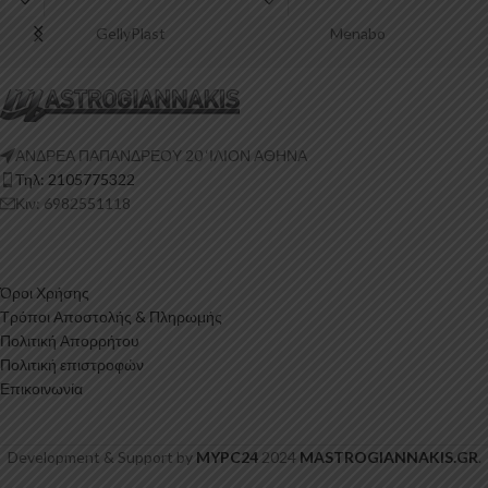
GellyPlast
Menabo
ΑΝΔΡΕΑ ΠΑΠΑΝΔΡΕΟΥ 20 ‘ΙΛΙΟΝ ΑΘΗΝΑ
Τηλ: 2105775322
Κιν: 6982551118
Όροι Χρήσης
Τρόποι Αποστολής & Πληρωμής
Πολιτική Απορρήτου
Πολιτική επιστροφών
Επικοινωνία
Development & Support by
MYPC24
2024
MASTROGIANNAKIS.GR
.