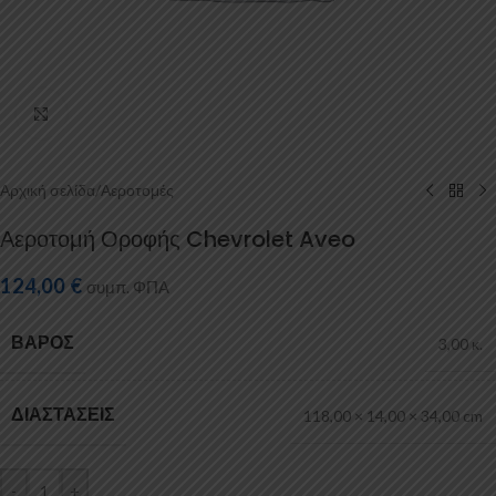
Κάντε κλικ για μεγέθυνση
Αρχική σελίδα
/
Αεροτομές
Αεροτομή Οροφής Chevrolet Aveo
124,00
€
συμπ. ΦΠΑ
ΒΆΡΟΣ
3,00 κ.
ΔΙΑΣΤΆΣΕΙΣ
118,00 × 14,00 × 34,00 cm
-
+