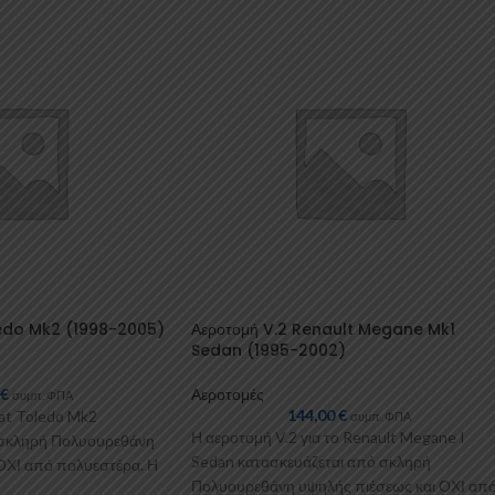
ledo Mk2 (1998-2005)
Αεροτομή V.2 Renault Megane Mk1
Sedan (1995-2002)
0
€
Αεροτομές
συμπ. ΦΠΑ
144,00
€
eat Toledo Mk2
συμπ. ΦΠΑ
Η αεροτομή V.2 για το Renault Megane I
 σκληρή Πολυουρεθάνη
Sedan κατασκευάζεται από σκληρή
ΟΧΙ από πολυεστέρα. Η
Πολυουρεθάνη υψηλής πιέσεως και ΟΧΙ απ