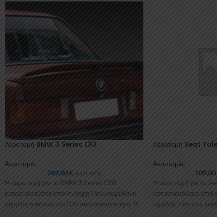
Αεροτομή BMW 3 Series E30
Αεροτομή Seat To
Αεροτομές
Αεροτομές
269,00
€
109,0
συμπ. ΦΠΑ
Η αεροτομή για το BMW 3 Series E30
Η αεροτομή για το S
κατασκευάζεται από σκληρή Πολυουρεθάνη
κατασκευάζεται από
υψηλής πιέσεως και ΟΧΙ από πολυεστέρα. Η
υψηλής πιέσεως και 
Πολυουρεθάνη
Πολυουρεθάνη είναι