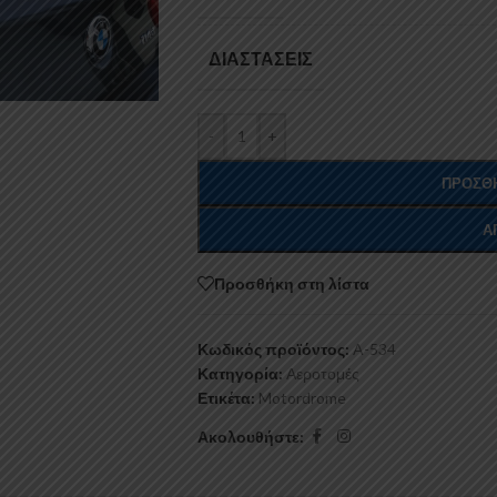
ΔΙΑΣΤΆΣΕΙΣ
-
+
ΠΡΟΣΘΉ
Α
Προσθήκη στη λίστα
Κωδικός προϊόντος:
A-534
Κατηγορία:
Αεροτομές
Ετικέτα:
Motordrome
Ακολουθήστε: