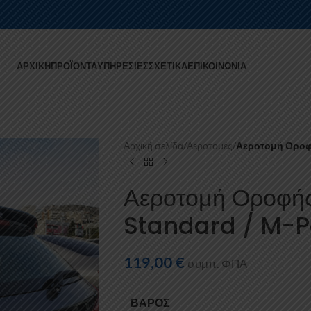
ΑΡΧΙΚΉ
ΠΡΟΪΌΝΤΑ
ΥΠΗΡΕΣΊΕΣ
ΣΧΕΤΙΚΆ
ΕΠΙΚΟΙΝΩΝΊΑ
Αρχική σελίδα
/
Αεροτομές
/
Αεροτομή Οροφή
Αεροτομή Οροφής
Standard / M-P
119,00
€
συμπ. ΦΠΑ
ΒΆΡΟΣ