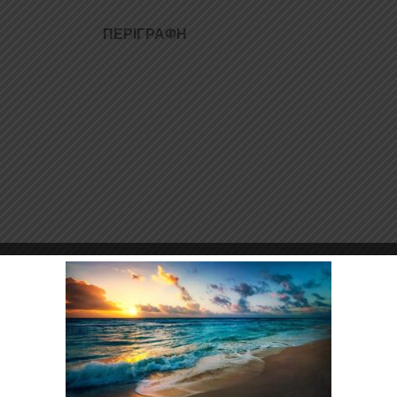
ΠΕΡΙΓΡΑΦΉ
 Πολυουρεθάνη υψηλής πιέσεως και ΟΧΙ από πολυεστέρα. Η Πολυουρεθάνη