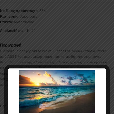
Κωδικός προϊόντος:
A-336
Κατηγορία:
Αεροτομές
Ετικέτα:
Motordrome
Ακολουθήστε:
Περιγραφή
Η αεροτομή οροφής για το BMW 3 Series E90 Sedan κατασκευάζεται
από ABS Πλαστικό υψηλής ποιότητας και αισθητικής σε μηχανές
θερμοδιαμόρφωσης τελευταίας τεχνολογίας έχοντας άψογη εφαρμογή
και εύκολη τοποθέτηση. Το υλικό πλαστικού που χρησιμοποιείται για την
δημιουργία προϊόντων έρχεται σε Μαύρο Γυαλιστερό χρώμα και με
αντιχαρακτική επιφάνεια. Συνοδεύεται από προστατευτική μεμβράνη
όπου αφαιρείται πριν την τοποθέτηση.
Περιεχόμενα Συσκευασίας: