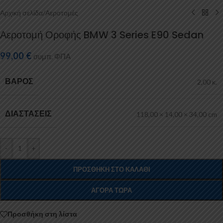
Αρχική σελίδα
/
Αεροτομές
Αεροτομή Οροφής BMW 3 Series E90 Sedan
99,00
€
συμπ. ΦΠΑ
ΒΆΡΟΣ
2,00 κ.
ΔΙΑΣΤΆΣΕΙΣ
118,00 × 14,00 × 34,00 cm
-
+
ΠΡΟΣΘΉΚΗ ΣΤΟ ΚΑΛΆΘΙ
ΑΓΟΡΆ ΤΏΡΑ
Προσθήκη στη λίστα