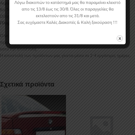
Λόγω διακοπών το κατάστημά μας θα παραμείνει κλειστό
Αεροτομή Οροφής BMW 3 Series E90 Sedan
απο τις 13/8 έως τις 30/8. Όλες οι παραγγελίες θα
Κιτ Τοποθέτησης
εκτελεστούν απο τις 31/8 και μετά.
Οδηγίες Τοποθέτησης
Σας ευχόμαστε Καλές Διακοπές & Kαλή ξεκούραση !!!
Πληροφορίες Αποστολής:
Όλα τα προϊόντα μας συσκευάζονται και αποστέλλονται με
προστατευτικό νάιλον μέσα στο κουτί τους για μεγαλύτερη ασφάλεια
κατά την αποστολή.
Η αποστολή των προϊόντων μας γίνεται μέσα σε 2-4 εργάσιμες ημέρες.
Σχετικά προϊόντα