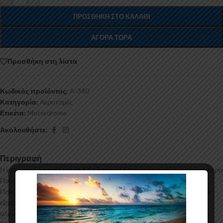
ΠΡΟΣΘΉΚΗ ΣΤΟ ΚΑΛΆΘΙ
ΑΓΟΡΆ ΤΏΡΑ
Προσθήκη στη λίστα
Κωδικός προϊόντος:
A-340
Κατηγορία:
Αεροτομές
Ετικέτα:
Motordrome
Ακολουθήστε:
Περιγραφή
Η αεροτομή οροφής για το Alfa Romeo Mito κατασκευάζεται από σκληρή
Πολυουρεθάνη υψηλής πιέσεως και ΟΧΙ από πολυεστέρα. Η
Πολυουρεθάνη είναι ένα πιο ανθεκτικό και ακριβό υλικό με εύκολη και
εξαιρετική εφαρμογή. Όλες οι αεροτομές παράγονται σε καλούπια
αλουμινίου για αυξημένη ποιότητα και αντοχή στη μαζική παραγωγή.