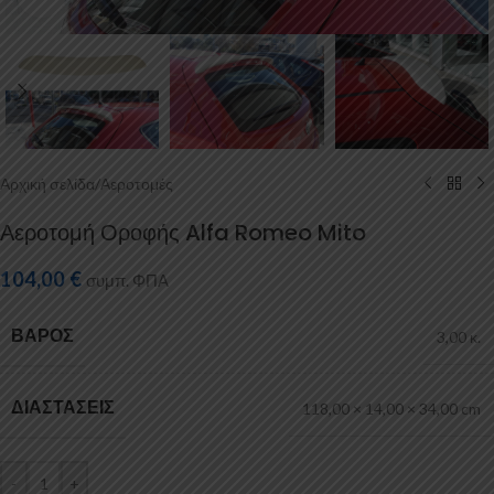
Αρχική σελίδα
/
Αεροτομές
Αεροτομή Οροφής Alfa Romeo Mito
104,00
€
συμπ. ΦΠΑ
ΒΆΡΟΣ
3,00 κ.
ΔΙΑΣΤΆΣΕΙΣ
118,00 × 14,00 × 34,00 cm
-
+