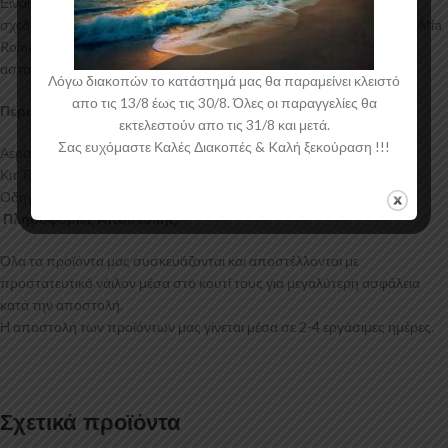
Είναι ελεγμένα για ανθεκτικότητα σε υψηλές θερμοκρασίες και έχουν
σχεδιαστεί με την καλύτερη λεπτομέρεια. Η αεροτομή οροφής για το Alfa
Romeo Mito έρχεται στο χρώμα του υλικού. Το προϊόν θα πρέπει να
ασταρωθεί και στη συνέχεια να βαφτεί στο χρώμα της επιλογής σας.
Λόγω διακοπών το κατάστημά μας θα παραμείνει κλειστό
απο τις 13/8 έως τις 30/8. Όλες οι παραγγελίες θα
Περιεχόμενα Συσκευασίας:
εκτελεστούν απο τις 31/8 και μετά.
Σας ευχόμαστε Καλές Διακοπές & Kαλή ξεκούραση !!!
Αεροτομή Οροφής Alfa Romeo Mito
Κιτ Τοποθέτησης
Οδηγίες Τοποθέτησης
Πληροφορίες Αποστολής:
Όλα τα προϊόντα μας συσκευάζονται και αποστέλλονται με
προστατευτικό νάιλον μέσα στο κουτί τους για μεγαλύτερη ασφάλεια
κατά την αποστολή.
Η αποστολή των προϊόντων μας γίνεται μέσα σε 2-4 εργάσιμες ημέρες.
Σχετικά προϊόντα