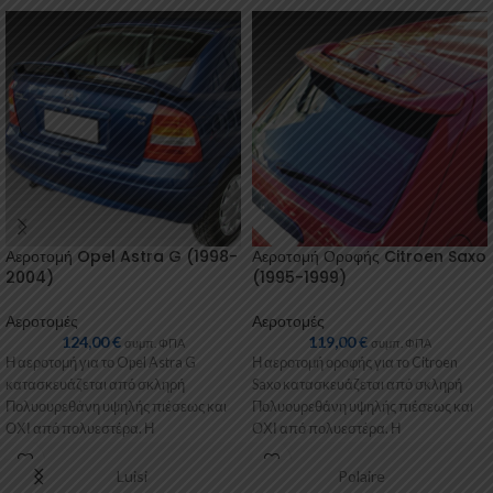
Αεροτομή Opel Astra G (1998-
Αεροτομή Οροφής Citroen Saxo
2004)
(1995-1999)
Αεροτομές
Αεροτομές
124,00
€
119,00
€
συμπ. ΦΠΑ
συμπ. ΦΠΑ
Η αεροτομή για το Opel Astra G
Η αεροτομή οροφής για το Citroen
κατασκευάζεται από σκληρή
Saxo κατασκευάζεται από σκληρή
Πολυουρεθάνη υψηλής πιέσεως και
Πολυουρεθάνη υψηλής πιέσεως και
ΟΧΙ από πολυεστέρα. Η
ΟΧΙ από πολυεστέρα. Η
Πολυουρεθάνη είναι
Πολυουρεθάνη είναι
Luisi
Polaire