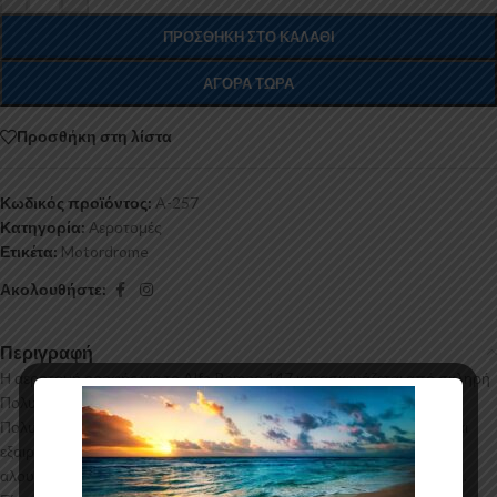
ΠΡΟΣΘΉΚΗ ΣΤΟ ΚΑΛΆΘΙ
ΑΓΟΡΆ ΤΏΡΑ
Προσθήκη στη λίστα
Κωδικός προϊόντος:
A-257
Κατηγορία:
Αεροτομές
Ετικέτα:
Motordrome
Ακολουθήστε:
Περιγραφή
Η αεροτομή οροφής για το Alfa Romeo 147 κατασκευάζεται από σκληρή
Πολυουρεθάνη υψηλής πιέσεως και ΟΧΙ από πολυεστέρα. Η
Πολυουρεθάνη είναι ένα πιο ανθεκτικό και ακριβό υλικό με εύκολη και
εξαιρετική εφαρμογή. Όλες οι αεροτομές παράγονται σε καλούπια
αλουμινίου για αυξημένη ποιότητα και αντοχή στη μαζική παραγωγή.