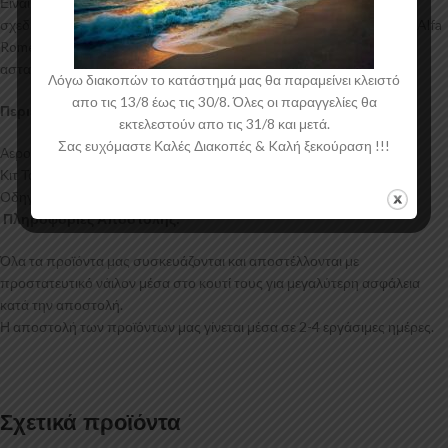
Είναι ελεγμένα για ανθεκτικότητα σε υψηλές θερμοκρασίες και έχουν
σχεδιαστεί με την καλύτερη λεπτομέρεια. Η αεροτομή οροφής για το Alfa
Romeo 147 έρχεται στο χρώμα του υλικού. Το προϊόν θα πρέπει να
ασταρωθεί και στη συνέχεια να βαφτεί στο χρώμα της επιλογής σας.
Λόγω διακοπών το κατάστημά μας θα παραμείνει κλειστό
απο τις 13/8 έως τις 30/8. Όλες οι παραγγελίες θα
Περιεχόμενα Συσκευασίας:
εκτελεστούν απο τις 31/8 και μετά.
Σας ευχόμαστε Καλές Διακοπές & Kαλή ξεκούραση !!!
Αεροτομή Οροφής Alfa Romeo 147
Κιτ Τοποθέτησης
Οδηγίες Τοποθέτησης
Πληροφορίες Αποστολής:
Όλα τα προϊόντα μας συσκευάζονται και αποστέλλονται με
προστατευτικό νάιλον μέσα στο κουτί τους για μεγαλύτερη ασφάλεια
κατά την αποστολή.
Η αποστολή των προϊόντων μας γίνεται μέσα σε 2-4 εργάσιμες ημέρες.
Σχετικά προϊόντα