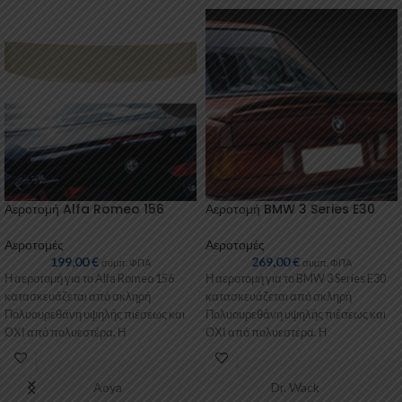
Αεροτομή Alfa Romeo 156
Αεροτομή BMW 3 Series E30
Αεροτομές
Αεροτομές
199,00
€
269,00
€
συμπ. ΦΠΑ
συμπ. ΦΠΑ
Η αεροτομή για το Alfa Romeo 156
Η αεροτομή για το BMW 3 Series E30
κατασκευάζεται από σκληρή
κατασκευάζεται από σκληρή
Πολυουρεθάνη υψηλής πιέσεως και
Πολυουρεθάνη υψηλής πιέσεως και
ΟΧΙ από πολυεστέρα. Η
ΟΧΙ από πολυεστέρα. Η
Πολυουρεθάνη είναι
Πολυουρεθάνη
Aoya
Dr. Wack