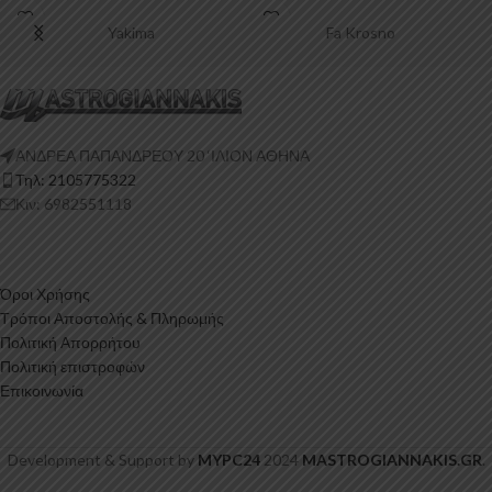
Πολυουρεθάνη είναι
Πολυουρεθάνη είναι
Yakima
Fa Krosno
ΑΝΔΡΕΑ ΠΑΠΑΝΔΡΕΟΥ 20 ‘ΙΛΙΟΝ ΑΘΗΝΑ
Τηλ: 2105775322
Κιν: 6982551118
Όροι Χρήσης
Τρόποι Αποστολής & Πληρωμής
Πολιτική Απορρήτου
Πολιτική επιστροφών
Επικοινωνία
Development & Support by
MYPC24
2024
MASTROGIANNAKIS.GR
.