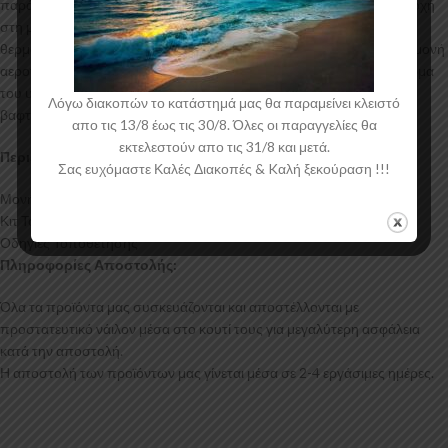
παράγονται σε καλούπια αλουμινίου για αυξημένη ποιότητα και αντοχή
στη μαζική παραγωγή. Είναι ελεγμένα για ανθεκτικότητα σε υψηλές
θερμοκρασίες και έχουν σχεδιαστεί με την καλύτερη λεπτομέρεια. Η μονή
αεροτομή οροφής για το Ford Transit Connect Mk2 έρχεται στο χρώμα
του υλικού. Το προϊόν θα πρέπει να ασταρωθεί και στη συνέχεια να
Λόγω διακοπών το κατάστημά μας θα παραμείνει κλειστό
βαφτεί στο χρώμα της επιλογής σας.
απο τις 13/8 έως τις 30/8. Όλες οι παραγγελίες θα
εκτελεστούν απο τις 31/8 και μετά.
Περιεχόμενα Συσκευασίας:
Σας ευχόμαστε Καλές Διακοπές & Kαλή ξεκούραση !!!
Μονή Αεροτομή Οροφής Ford Transit Connect Mk2
Κιτ Τοποθέτησης
Οδηγίες Τοποθέτησης
Πληροφορίες Αποστολής:
Όλα τα προϊόντα μας συσκευάζονται και αποστέλλονται με
προστατευτικό νάιλον μέσα στο κουτί τους για μεγαλύτερη ασφάλεια
κατά την αποστολή.
Η αποστολή των προϊόντων μας γίνεται μέσα σε 2-4 εργάσιμες ημέρες.