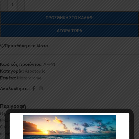
-
+
ΠΡΟΣΘΉΚΗ ΣΤΟ ΚΑΛΆΘΙ
ΑΓΟΡΆ ΤΏΡΑ
Προσθήκη στη λίστα
Κωδικός προϊόντος:
A-441
Κατηγορία:
Αεροτομές
Ετικέτα:
Motordrome
Ακολουθήστε:
Περιγραφή
Η μονή αεροτομή οροφής για το Ford Transit Connect
Mk2κατασκευάζεται από σκληρή Πολυουρεθάνη υψηλής πιέσεως και
ΟΧΙ από πολυεστέρα. Η Πολυουρεθάνη είναι ένα πιο ανθεκτικό και
ακριβό υλικό με εύκολη και εξαιρετική εφαρμογή. Όλες οι αεροτομές