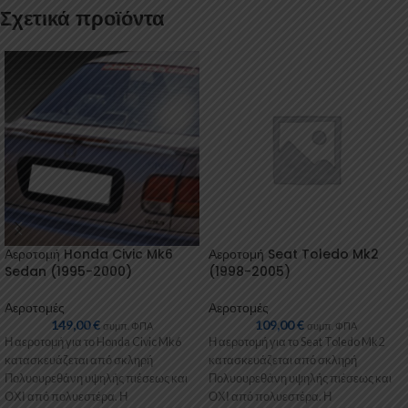
Σχετικά προϊόντα
Αεροτομή Honda Civic Mk6
Αεροτομή Seat Toledo Mk2
Sedan (1995-2000)
(1998-2005)
Αεροτομές
Αεροτομές
149,00
€
109,00
€
συμπ. ΦΠΑ
συμπ. ΦΠΑ
Η αεροτομή για το Honda Civic Mk6
Η αεροτομή για το Seat Toledo Mk2
κατασκευάζεται από σκληρή
κατασκευάζεται από σκληρή
Πολυουρεθάνη υψηλής πιέσεως και
Πολυουρεθάνη υψηλής πιέσεως και
ΟΧΙ από πολυεστέρα. Η
ΟΧΙ από πολυεστέρα. Η