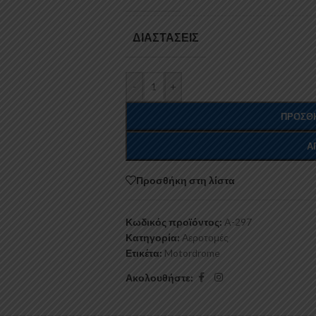
ΔΙΑΣΤΆΣΕΙΣ
-
+
ΠΡΟΣΘΉ
Α
Προσθήκη στη λίστα
Κωδικός προϊόντος:
A-297
Κατηγορία:
Αεροτομές
Ετικέτα:
Motordrome
Ακολουθήστε: