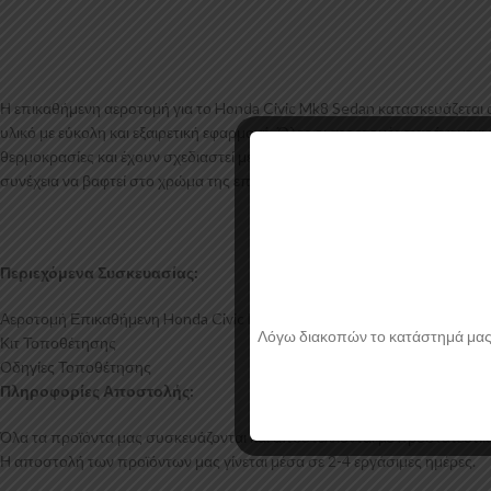
Η επικαθήμενη αεροτομή για το Honda Civic Mk8 Sedan κατασκευάζεται
υλικό με εύκολη και εξαιρετική εφαρμογή. Όλες οι αεροτομές παράγονται
θερμοκρασίες και έχουν σχεδιαστεί με την καλύτερη λεπτομέρεια. Η επικ
συνέχεια να βαφτεί στο χρώμα της επιλογής σας.
Περιεχόμενα Συσκευασίας:
Αεροτομή Επικαθήμενη Honda Civic Mk8 Sedan
Λόγω διακοπών το κατάστημά μας θα
Κιτ Τοποθέτησης
Οδηγίες Τοποθέτησης
Πληροφορίες Αποστολής:
Όλα τα προϊόντα μας συσκευάζονται και αποστέλλονται με προστατευτικό
Η αποστολή των προϊόντων μας γίνεται μέσα σε 2-4 εργάσιμες ημέρες.