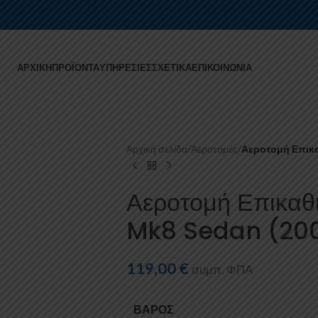
ΑΡΧΙΚΉ
ΠΡΟΪΌΝΤΑ
ΥΠΗΡΕΣΊΕΣ
ΣΧΕΤΙΚΆ
ΕΠΙΚΟΙΝΩΝΊΑ
Αρχική σελίδα
/
Αεροτομές
/
Αεροτομή Επικα
Αεροτομή Επικαθ
Mk8 Sedan (200
119,00
€
συμπ. ΦΠΑ
ΒΆΡΟΣ