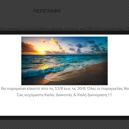
ΠΕΡΙΓΡΑΦΉ
 από σκληρή Πολυουρεθάνη υψηλής πιέσεως και ΟΧΙ από πολυεστέρα. Η Π
 σε καλούπια αλουμινίου για αυξημένη ποιότητα και αντοχή στη μαζική πα
αθήμενη αεροτομή για το Honda Civic Mk8 Sedan έρχεται στο χρώμα του υ
 παραμείνει κλειστό απο τις 13/8 έως τις 30/8. Όλες οι παραγγελίες θα 
Σας ευχόμαστε Καλές Διακοπές & Kαλή ξεκούραση !!!
 νάιλον μέσα στο κουτί τους για μεγαλύτερη ασφάλεια κατά την αποστολ