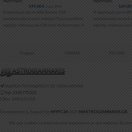
Αεροτομές
Αεροτομές
199,00
€
169,0
συμπ. ΦΠΑ
Η αεροτομή για το Alfa Romeo 156
Η αεροτομή για το B
κατασκευάζεται από σκληρή Πολυουρεθάνη
κατασκευάζεται από
υψηλής πιέσεως και ΟΧΙ από πολυεστέρα. Η
υψηλής πιέσεως και 
Πολυουρεθάνη είναι
Πολυουρεθάνη
OSRAM
PICOYA
Fa Krosn
ΑΝΔΡΕΑ ΠΑΠΑΝΔΡΕΟΥ 20 ‘ΙΛΙΟΝ ΑΘΗΝΑ
Τηλ: 2105775322
Κιν: 6982551118
Development & Support by
MYPC24
2024
MASTROGIANNAKIS.GR
.
We use cookies to improve your experience on our website. By brow