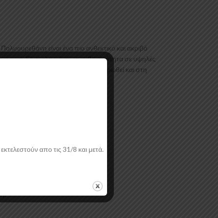
ολυουρεθάνη είναι ένα πιο ανθεκτικό και ακριβό
ραγωγή. Είναι ελεγμένα για ανθεκτικότητα σε υψηλές
λικού. Το προϊόν θα πρέπει να ασταρωθεί και στη
εκτελεστούν απο τις 31/8 και μετά.
ή.