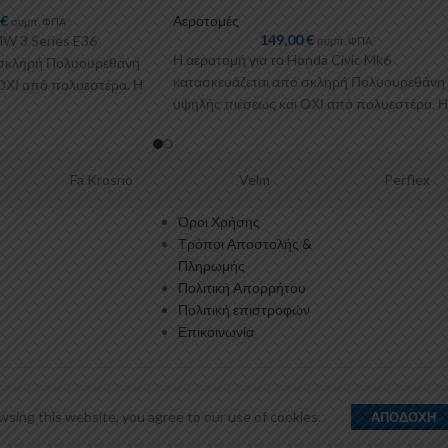
0
€
Αεροτομές
συμπ. ΦΠΑ
149,00
€
MW 3 Series E36
συμπ. ΦΠΑ
Η αεροτομή για το Honda Civic Mk6
 σκληρή Πολυουρεθάνη
κατασκευάζεται από σκληρή Πολυουρεθάνη
ΟΧΙ από πολυεστέρα. Η
υψηλής πιέσεως και ΟΧΙ από πολυεστέρα. Η
Πολυουρεθάνη είναι
o
Velm
Perflex
G3
Όροι Χρήσης
Τρόποι Αποστολής &
Πληρωμής
Πολιτική Απορρήτου
Πολιτική επιστροφών
Επικοινωνία
sing this website, you agree to our use of cookies.
ΑΠΟΔΟΧΉ