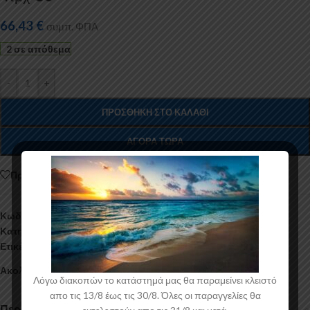
66,43
€
συμπ. ΦΠΑ
2 σε απόθεμα
-
+
ΠΡΟΣΘΉΚΗ ΣΤΟ ΚΑΛΆΘΙ
ΑΓΟΡΆ ΤΏΡΑ
Προσθήκη στη λίστα
Κωδικός προϊόντος:
005.68.148
Κατηγορίες:
Αξεσουάρ Αυτοκινήτου
,
Μπάρες Οροφής
,
Ταξίδι
Ετικέτα:
Aggelidis
Ακολουθήστε:
Λόγω διακοπών το κατάστημά μας θα παραμείνει κλειστό
απο τις 13/8 έως τις 30/8. Όλες οι παραγγελίες θα
Περιγραφή