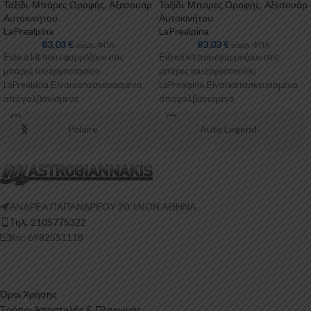
Ταξίδι
,
Μπάρες Οροφής
,
Αξεσουάρ
Ταξίδι
,
Μπάρες Οροφής
,
Αξεσουάρ
Αυτοκινήτου
Αυτοκινήτου
LaPrealpina
LaPrealpina
83,03
€
83,03
€
συμπ. ΦΠΑ
συμπ. ΦΠΑ
Ειδικά kit που εφαρμόζουν στις
Ειδικά kit που εφαρμόζουν στις
μπάρες του εργοστασίου
μπάρες του εργοστασίου
LaPrealpina.Είναι κατασκευασμένα
LaPrealpina.Είναι κατασκευασμένα
από γαλβανισμένo
από γαλβανισμένo
μέταλλο.Παρέχονται με
μέταλλο.Παρέχονται με
πλαστικοποίηση ή με επιπλέον
πλαστικοποίηση ή με επιπλέον
Polaire
Auto Legend
λαστιχένιες προσθήκες
λαστιχένιες προσθήκες
ΑΝΔΡΕΑ ΠΑΠΑΝΔΡΕΟΥ 20 ‘ΙΛΙΟΝ ΑΘΗΝΑ
Τηλ: 2105775322
Κιν: 6982551118
Όροι Χρήσης
Τρόποι Αποστολής & Πληρωμής