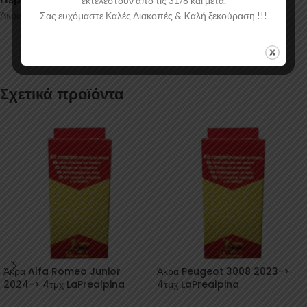
εκτελεστούν απο τις 31/8 και μετά.
Άκρα για μπάρες οροφής αυτοκινήτου.
Σας ευχόμαστε Καλές Διακοπές & Kαλή ξεκούραση !!!
Σχετικά προϊόντα
Άκρα Alfa Romeo Junior
Άκρα Peugeot 3008 2023->
2024-> 4τμχ LaPrealpina
4τμχ LaPrealpina