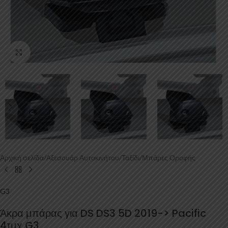
Κάντε κλικ για μεγέθυνση
Αρχική σελίδα
/
Αξεσουάρ Αυτοκινήτου
/
Ταξίδι
/
Μπάρες Οροφής
G3
Άκρα μπάρας για DS DS3 5D 2019-> Pacific
4τμχ G3