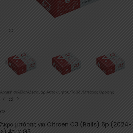
Κάντε κλικ για μεγέθυνση
Αρχική σελίδα
/
Αξεσουάρ Αυτοκινήτου
/
Ταξίδι
/
Μπάρες Οροφής
G3
Άκρα μπάρας για Citroen C3 (Rails) 5p (2024-
>) 4τμχ G3