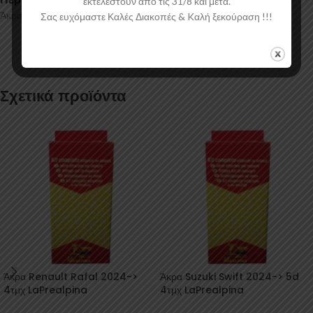
εκτελεστούν απο τις 31/8 και μετά.
Άκρα για μπάρες οροφής αυτοκινήτου G3 Pacific.
Σας ευχόμαστε Καλές Διακοπές & Kαλή ξεκούραση !!!
Σχετικά προϊόντα
Άκρα Renault Rafal 2024->
Άκρα Suzuki Swift 2024-> 5d
4τμχ LaPrealpina
4τμχ LaPrealpina