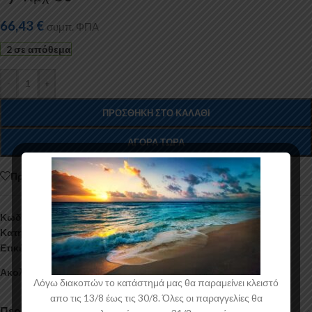
66,43
€
συμπ. ΦΠΑ
2 σε απόθεμα
-
+
ΠΡΟΣΘΉΚΗ ΣΤΟ ΚΑΛΆΘΙ
ΑΓΟΡΆ ΤΏΡΑ
Προσθήκη στη λίστα
Κωδικός προϊόντος:
005.68.159
Κατηγορίες:
Αξεσουάρ Αυτοκινήτου
,
Μπάρες Οροφής
,
Ταξίδι
Ετικέτα:
Aggelidis
Ακολουθήστε:
Λόγω διακοπών το κατάστημά μας θα παραμείνει κλειστό
απο τις 13/8 έως τις 30/8. Όλες οι παραγγελίες θα
Περιγραφή