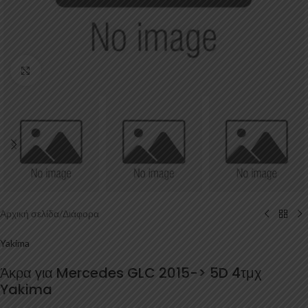
Κάντε κλικ για μεγέθυνση
Αρχική σελίδα
/
Διάφορα
Yakima
Άκρα για Mercedes GLC 2015-> 5D 4τμχ
Yakima