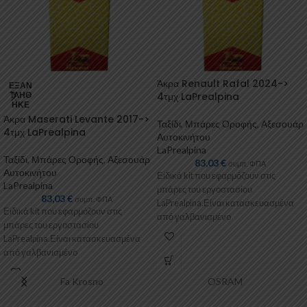
Άκρα Renault Rafal 2024->
ΕΞΑΝ
ΤΛΉΘ
4τμχ LaPrealpina
ΗΚΕ
Άκρα Maserati Levante 2017->
Ταξίδι
,
Μπάρες Οροφής
,
Αξεσουάρ
4τμχ LaPrealpina
Αυτοκινήτου
LaPrealpina
Ταξίδι
,
Μπάρες Οροφής
,
Αξεσουάρ
83,03
€
συμπ. ΦΠΑ
Αυτοκινήτου
Ειδικά kit που εφαρμόζουν στις
LaPrealpina
μπάρες του εργοστασίου
83,03
€
συμπ. ΦΠΑ
LaPrealpina.Είναι κατασκευασμένα
Ειδικά kit που εφαρμόζουν στις
από γαλβανισμένo
μπάρες του εργοστασίου
μέταλλο.Παρέχονται με
LaPrealpina.Είναι κατασκευασμένα
πλαστικοποίηση ή με επιπλέον
από γαλβανισμένo
λαστιχένιες προσθήκες
μέταλλο.Παρέχονται με
πλαστικοποίηση ή με επιπλέον
Fa Krosno
OSRAM
λαστιχένιες προσθήκες