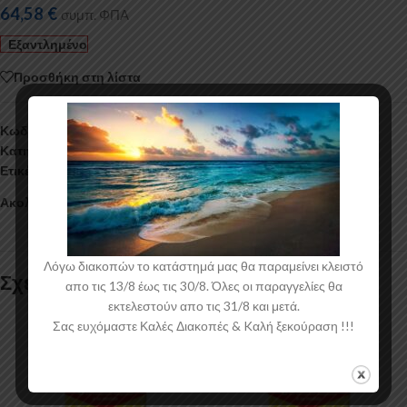
64,58
€
συμπ. ΦΠΑ
Εξαντλημένο
Προσθήκη στη λίστα
Κωδικός προϊόντος:
005.K1041W
Κατηγορία:
Διάφορα
Ετικέτα:
Aggelidis
Ακολουθήστε:
Λόγω διακοπών το κατάστημά μας θα παραμείνει κλειστό
Σχετικά προϊόντα
απο τις 13/8 έως τις 30/8. Όλες οι παραγγελίες θα
εκτελεστούν απο τις 31/8 και μετά.
Σας ευχόμαστε Καλές Διακοπές & Kαλή ξεκούραση !!!