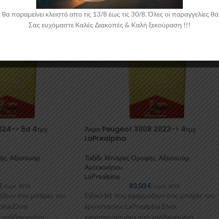
 παραμείνει κλειστό απο τις 13/8 έως τις 30/8. Όλες οι παραγγελίες θα 
Σας ευχόμαστε Καλές Διακοπές & Kαλή ξεκούραση !!!
024-> 5d 4τμχ
Άκρα Peugeot 3008 2023-> 4τμχ
LaPrealpina
ής
,
Αξεσουάρ
Ταξίδι
,
Μπάρες Οροφής
,
Αξεσουάρ
Αυτοκινήτου
LaPrealpina
€
83,03
€
συμπ. ΦΠΑ
συμπ. ΦΠΑ
όζουν στις μπάρες του
Ειδικά kit που εφαρμόζουν στις μπάρες του
ina.Είναι
εργοστασίου LaPrealpina.Είναι
 γαλβανισμένo
κατασκευασμένα από γαλβανισμένo