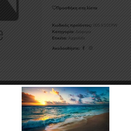
Προσθήκη στη λίστα
Κωδικός προϊόντος:
005.K1019W
Κατηγορία:
Διάφορα
Ετικέτα:
Aggelidis
Ακολουθήστε: