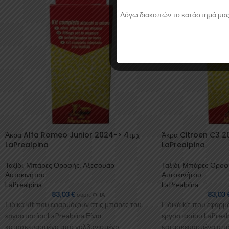
Λόγω διακοπών το κατάστημά μας θα
Άκρα Alfa Romeo Junior 2024-> 4τμχ
Άκρα Citroen C3 2
LaPrealpina
LaPrealpina
Ταξίδι
,
Μπάρες Οροφής
,
Αξεσουάρ
Ταξίδι
,
Μπάρες Οροφ
Αυτοκινήτου
Αυτοκινήτου
LaPrealpina
LaPrealpina
83,03
€
83,03
συμπ. ΦΠΑ
Ειδικά kit που εφαρμόζουν στις μπάρες του
Ειδικά kit που εφαρμ
εργοστασίου LaPrealpina.Είναι
εργοστασίου LaPrealp
κατασκευασμένα από γαλβανισμένo
κατασκευασμένα από