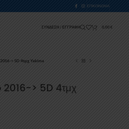
ΕΠΙΚΟΙΝΩΝΊΑ
ΣΎΝΔΕΣΗ / ΕΓΓΡΑΦΉ
0,00
€
 2016-> 5D 4τμχ Yakima
o 2016-> 5D 4τμχ