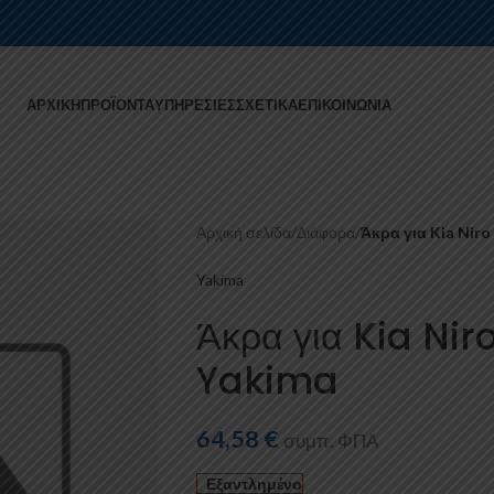
ΑΡΧΙΚΉ
ΠΡΟΪΌΝΤΑ
ΥΠΗΡΕΣΊΕΣ
ΣΧΕΤΙΚΆ
ΕΠΙΚΟΙΝΩΝΊΑ
Αρχική σελίδα
/
Διάφορα
/
Άκρα για Kia Niro
Yakima
Άκρα για Kia Nir
Yakima
64,58
€
συμπ. ΦΠΑ
Εξαντλημένο