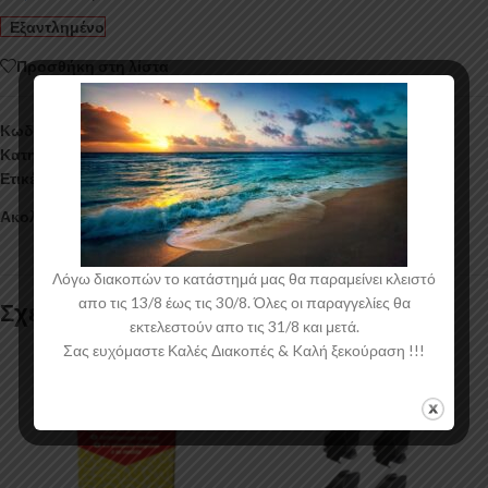
Εξαντλημένο
Προσθήκη στη λίστα
Κωδικός προϊόντος:
005.K1029W
Κατηγορία:
Διάφορα
Ετικέτα:
Aggelidis
Ακολουθήστε:
Λόγω διακοπών το κατάστημά μας θα παραμείνει κλειστό
απο τις 13/8 έως τις 30/8. Όλες οι παραγγελίες θα
Σχετικά προϊόντα
εκτελεστούν απο τις 31/8 και μετά.
Σας ευχόμαστε Καλές Διακοπές & Kαλή ξεκούραση !!!