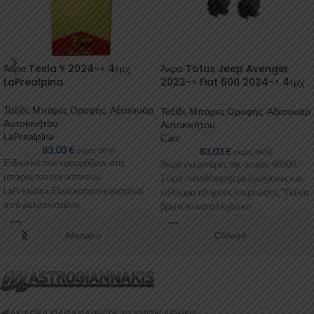
Άκρα Tesla Y 2024-> 4τμχ
Άκρα Totus Jeep Avenger
LaPrealpina
2023-> Fiat 600 2024-> 4τμχ
Cam
Ταξίδι
,
Μπάρες Οροφής
,
Αξεσουάρ
Ταξίδι
,
Μπάρες Οροφής
,
Αξεσουάρ
Αυτοκινήτου
Αυτοκινήτου
LaPrealpina
Cam
83,03
€
83,03
€
συμπ. ΦΠΑ
συμπ. ΦΠΑ
Ειδικά kit που εφαρμόζουν στις
Άκρα για μπάρες της σειράς 40000.
μπάρες του εργοστασίου
Σειρά τοποθέτησης με βραχίονες και
LaPrealpina.Είναι κατασκευασμένα
κάλυμμα πλήρους στερέωσης. *Για να
από γαλβανισμένo
βρείτε το κατάλληλο κιτ
μέταλλο.Παρέχονται με
πλαστικοποίηση ή με επιπλέον
Menabo
Oklead
λαστιχένιες προσθήκες
ΑΝΔΡΕΑ ΠΑΠΑΝΔΡΕΟΥ 20 ‘ΙΛΙΟΝ ΑΘΗΝΑ