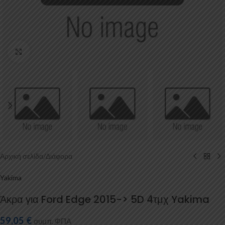
Κάντε κλικ για μεγέθυνση
Αρχική σελίδα
/
Διάφορα
Yakima
Άκρα για Ford Edge 2015-> 5D 4τμχ Yakima
59,05
€
συμπ. ΦΠΑ