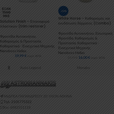
ΕΞΑΝ
-20%
ΤΛΉΘ
ΗΚΕ
White Horse – Καθαρισμός και
Solution Finish – Επαναφορά
ενυδάτωση δέρματος (Combo)
πλαστικών (trim restorer)
Φροντίδα Αυτοκινήτου
,
Εσωτερική
Φροντίδα Αυτοκινήτου
,
Φροντίδα
,
Καθαρισμός &
Καθαρισμός & Προστασία
,
Προστασία
,
Καθαριστικά -
Καθαριστικά - Ενισχυτικά Μηχανής
Ενισχυτικά Μηχανής
Nanoboss Hellas
Nanoboss Hellas
19,99
€
συμπ. ΦΠΑ
16,00
€
19,99
€
συμπ. ΦΠΑ
Auto Legend
Menabo
ΑΝΔΡΕΑ ΠΑΠΑΝΔΡΕΟΥ 20 ‘ΙΛΙΟΝ ΑΘΗΝΑ
Τηλ: 2105775322
Κιν: 6982551118