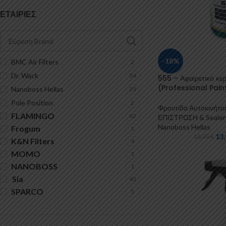
ΕΤΑΙΡΊΕΣ
-18%
BMC Air Filters
2
Dr. Wack
34
555 – Αφαιρετικό κε
(Professional Pain
Nanoboss Hellas
29
Pole Position
2
Φροντίδα Αυτοκινήτο
FLAMINGO
62
ΕΠΙΣΤΡΩΣΗ & Seal
Nanoboss Hellas
Frogum
1
13
16,99
€
K&N Filters
4
MOMO
1
NANOBOSS
1
Sia
43
SPARCO
5