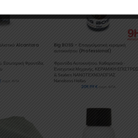
ιαλιστικό Alcantara
Big BOSS – Επαγγελματική κεραμική
αυτοκινήτου (Professional)
υ
,
Εσωτερική Φροντίδα
,
Φροντίδα Αυτοκινήτου
,
Καθαριστικά -
ου
Ενισχυτικά Μηχανής
,
ΚΕΡΑΜΙΚΗ ΕΠΙΣΤΡΩ
& Sealers ΝΑΝΟΤΕΧΝΟΛΟΓΙΑΣ
€
Nanoboss Hellas
συμπ. ΦΠΑ
209,99
€
συμπ. ΦΠΑ