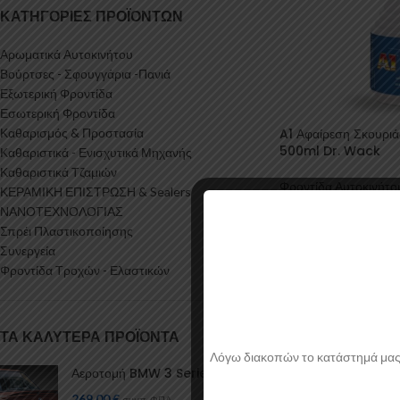
ΚΑΤΗΓΟΡΊΕΣ ΠΡΟΪΌΝΤΩΝ
Αρωματικά Αυτοκινήτου
Βούρτσες - Σφουγγάρια -Πανιά
Εξωτερική Φροντίδα
Εσωτερική Φροντίδα
Καθαρισμός & Προστασία
A1 Αφαίρεση Σκουριά
500ml Dr. Wack
Καθαριστικά - Ενισχυτικά Μηχανής
Καθαριστικά Τζαμιών
Φροντίδα Αυτοκινήτο
ΚΕΡΑΜΙΚΗ ΕΠΙΣΤΡΩΣΗ & Sealers
Αξεσουάρ Αυτοκινήτ
ΝΑΝΟΤΕΧΝΟΛΟΓΙΑΣ
Dr. Wack
Σπρέι Πλαστικοποίησης
19,37
Συνεργεία
Φροντίδα Τροχών - Ελαστικών
ΤΑ ΚΑΛΎΤΕΡΑ ΠΡΟΪΌΝΤΑ
Λόγω διακοπών το κατάστημά μας θα
Αεροτομή BMW 3 Series E30
269,00
€
συμπ. ΦΠΑ