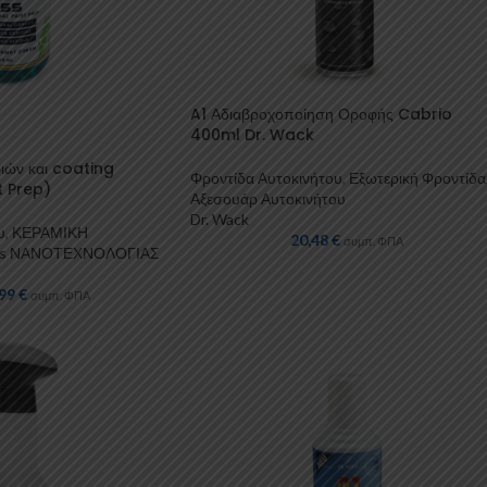
A1 Αδιαβροχοποίηση Οροφής Cabrio
400ml Dr. Wack
ριών και coating
Φροντίδα Αυτοκινήτου
,
Εξωτερική Φροντίδα
t Prep)
Αξεσουάρ Αυτοκινήτου
Dr. Wack
υ
,
ΚΕΡΑΜΙΚΗ
20,48
€
συμπ. ΦΠΑ
ers ΝΑΝΟΤΕΧΝΟΛΟΓΙΑΣ
,99
€
συμπ. ΦΠΑ