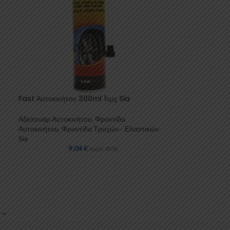
Fast Αυτοκινήτου 300ml 1τμχ Sia
Αξεσουάρ Αυτοκινήτου
,
Φροντίδα
Αυτοκινήτου
,
Φροντίδα Τροχών - Ελαστικών
Sia
9,04
€
συμπ. ΦΠΑ
→