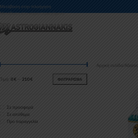
Μετάβαση στην πλοήγηση
Μετάβαση στο κύριο περιεχόμενο
Αρχική σελίδα
/
Αξεσου
Τιμή:
0 €
—
210 €
ΦΙΛΤΡΆΡΙΣΜΑ
Σε προσφορά
Σε απόθεμα
Προ παραγγελία