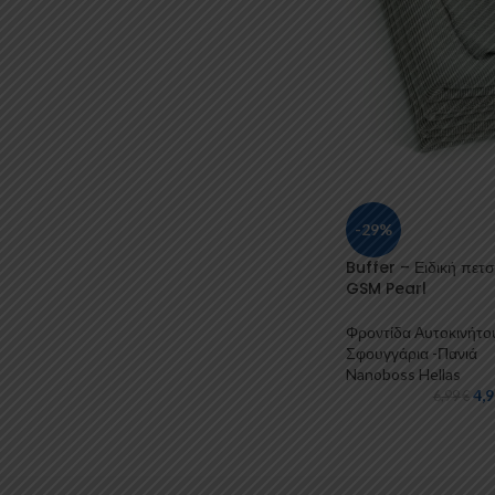
-29%
Buffer – Ειδική πετ
GSM Pearl
Φροντίδα Αυτοκινήτο
Σφουγγάρια -Πανιά
Nanoboss Hellas
4,
6,99
€