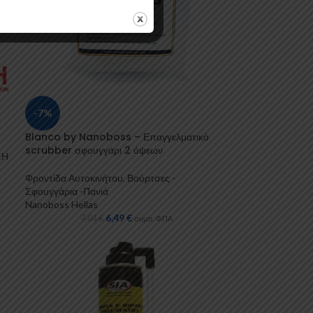
-7%
Blanco by Nanoboss – Επαγγελματικό
scrubber σφουγγάρι 2 όψεων
ΣΗ
Φροντίδα Αυτοκινήτου
,
Βούρτσες -
Σφουγγάρια -Πανιά
Nanoboss Hellas
6,49
€
7,01
€
συμπ. ΦΠΑ