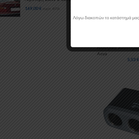
169,00
€
συμπ. ΦΠΑ
Λόγω διακοπών το κατάστημά μας θα
Βάση Αναπτήρα USB
1τμχ Autolegend
Ηλεκτρικά
,
Αναπτήρε
Aoya
5,53
€