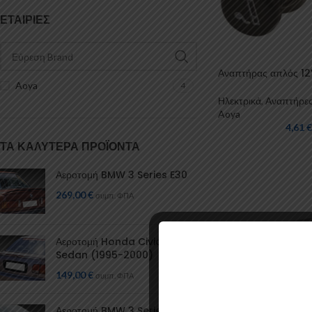
ΕΤΑΙΡΊΕΣ
Αναπτήρας απλός 12
Aoya
4
Ηλεκτρικά
,
Αναπτήρε
Aoya
4,61
€
ΤΑ ΚΑΛΎΤΕΡΑ ΠΡΟΪΌΝΤΑ
Αεροτομή BMW 3 Series E30
269,00
€
συμπ. ΦΠΑ
Αεροτομή Honda Civic Mk6
Sedan (1995-2000)
149,00
€
συμπ. ΦΠΑ
Αεροτομή BMW 3 Series E36