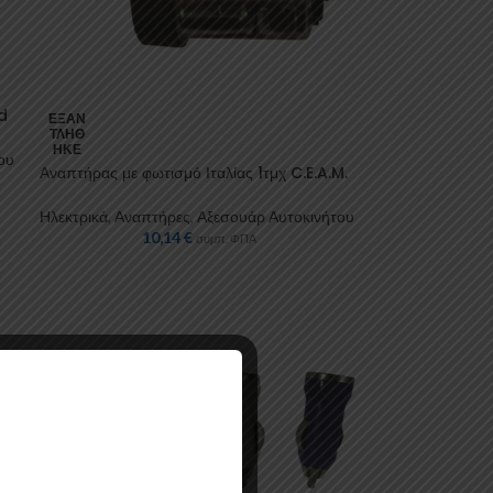
d
ΕΞΑΝ
ΤΛΉΘ
ΗΚΕ
ου
Αναπτήρας με φωτισμό Ιταλίας 1τμχ C.E.A.M.
Ηλεκτρικά
,
Αναπτήρες
,
Αξεσουάρ Αυτοκινήτου
10,14
€
συμπ. ΦΠΑ