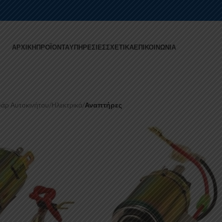
ΑΡΧΙΚΉ
ΠΡΟΪΌΝΤΑ
ΥΠΗΡΕΣΊΕΣ
ΣΧΕΤΙΚΆ
ΕΠΙΚΟΙΝΩΝΊΑ
άρ Αυτοκινήτου
/
Ηλεκτρικά
/
Αναπτήρες