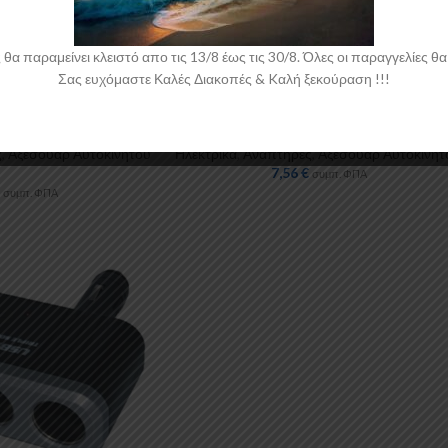
 παραμείνει κλειστό απο τις 13/8 έως τις 30/8. Όλες οι παραγγελίες θα 
Σας ευχόμαστε Καλές Διακοπές & Kαλή ξεκούραση !!!
 πολλαπλών θέσεων
Βάση Αναπτήρα διπλή με USB WF180 1τμχ
Autolegend
ς
,
Αξεσουάρ Αυτοκινήτου
Ηλεκτρικά
,
Αναπτήρες
,
Αξεσουάρ Αυτοκινήτ
7,56
€
συμπ. ΦΠΑ
συμπ. ΦΠΑ