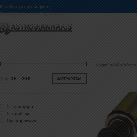
Μετάβαση στην πλοήγηση
Μετάβαση στο κύριο περιεχόμενο
Αρχική σελίδα
/
Αξεσου
Τιμή:
0 €
—
20 €
ΦΙΛΤΡΆΡΙΣΜΑ
Σε προσφορά
Σε απόθεμα
Προ παραγγελία