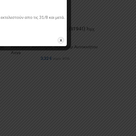
εκτελεστούν απο τις 31/8 και μετά.
Βάση Αναπτήρα με USB μονή (ST941) 1τμχ
Autolegend
ου
Ηλεκτρικά
,
Αναπτήρες
,
Αξεσουάρ Αυτοκινήτου
Aoya
3,32
€
συμπ. ΦΠΑ