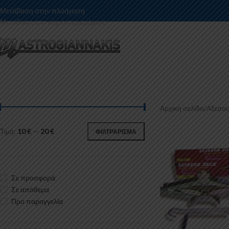
Μετάβαση στην πλοήγηση
Μετάβαση στο κύριο περιεχόμενο
Αρχική σελίδα
/
Αξεσου
Τιμή:
10 €
—
20 €
ΦΙΛΤΡΆΡΙΣΜΑ
Σε προσφορά
Σε απόθεμα
Προ παραγγελία