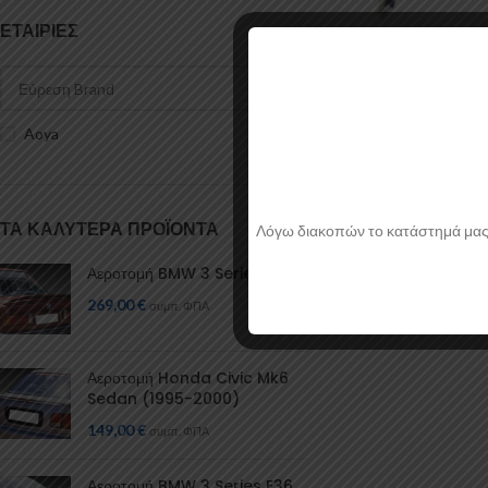
ΕΤΑΙΡΊΕΣ
Γρύλος μηχανικός 10
Aoya
1
Είδη Ασφαλείας
,
Γρύλο
Αυτοκινήτου
Aoya
17,53
ΤΑ ΚΑΛΎΤΕΡΑ ΠΡΟΪΌΝΤΑ
Λόγω διακοπών το κατάστημά μας θα
Αεροτομή BMW 3 Series E30
269,00
€
συμπ. ΦΠΑ
Αεροτομή Honda Civic Mk6
Sedan (1995-2000)
149,00
€
συμπ. ΦΠΑ
Αεροτομή BMW 3 Series E36