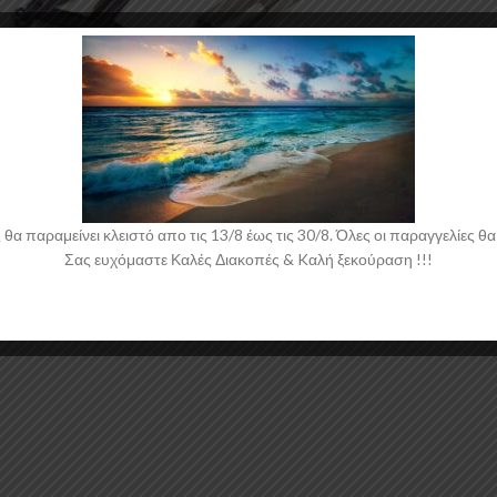
00kg 1τμχ
ΕΞΑΝ
ΤΛΉΘ
ΗΚΕ
ι - Σταυροί
,
Αξεσουάρ
Μπουλονόκλειδο γωνία (D004) Xian 1τμχ
Autolegend
€
συμπ. ΦΠΑ
 παραμείνει κλειστό απο τις 13/8 έως τις 30/8. Όλες οι παραγγελίες θα 
Είδη Ασφαλείας
,
Γρύλοι - Σταυροί
,
Αξεσουάρ
Σας ευχόμαστε Καλές Διακοπές & Kαλή ξεκούραση !!!
Αυτοκινήτου
13,84
€
συμπ. ΦΠΑ