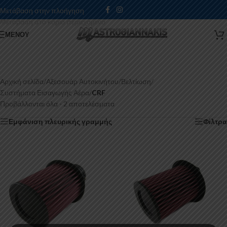
Μετάβαση στην πλοήγηση
Μετάβαση στο κύριο περιεχόμενο
ΜΕΝΟΎ
Αρχική σελίδα
/
Αξεσουάρ Αυτοκινήτου
/
Βελτίωση
/
Συστήματα Εισαγωγής Αέρα
/
CRF
Προβάλλονται όλα - 2 αποτελέσματα
Εμφάνιση πλευρικής γραμμής
Φίλτρα