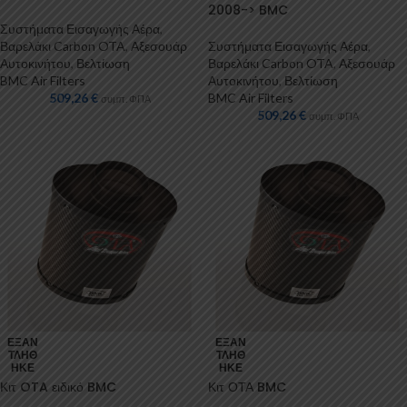
2008-> BMC
Συστήματα Εισαγωγής Αέρα
,
Βαρελάκι Carbon OTA
,
Αξεσουάρ
Συστήματα Εισαγωγής Αέρα
,
Αυτοκινήτου
,
Βελτίωση
Βαρελάκι Carbon OTA
,
Αξεσουάρ
BMC Air Filters
Αυτοκινήτου
,
Βελτίωση
509,26
€
BMC Air Filters
συμπ. ΦΠΑ
509,26
€
συμπ. ΦΠΑ
ΕΞΑΝ
ΕΞΑΝ
ΤΛΉΘ
ΤΛΉΘ
ΗΚΕ
ΗΚΕ
Κιτ OTA ειδικό BMC
Κιτ ΟΤΑ BMC