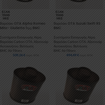
ΕΞΑΝ
ΕΞΑΝ
ΤΛΉΘ
ΤΛΉΘ
ΗΚΕ
ΗΚΕ
Βαρελάκι OTA Alpha Romeo
Βαρελάκι OTA Suzuki Swift RS
Mito- Giulietta 1τμχ BMC
BMC
Συστήματα Εισαγωγής Αέρα
,
Συστήματα Εισαγωγής Αέρα
,
Βαρελάκι Carbon OTA
,
Αξεσουάρ
Βαρελάκι Carbon OTA
,
Αξεσουάρ
Αυτοκινήτου
,
Βελτίωση
Αυτοκινήτου
,
Βελτίωση
BMC Air Filters
BMC Air Filters
509,26
€
494,49
€
συμπ. ΦΠΑ
συμπ. ΦΠΑ