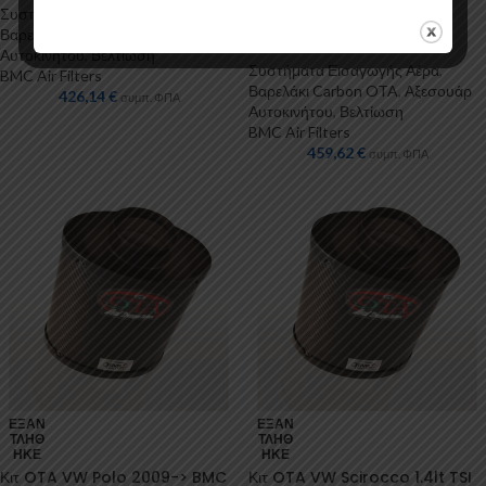
Βαρελάκι OTA οβάλ μαύρο
Συστήματα Εισαγωγής Αέρα
,
Carbon 1τμχ BMC
Βαρελάκι Carbon OTA
,
Αξεσουάρ
Αυτοκινήτου
,
Βελτίωση
Συστήματα Εισαγωγής Αέρα
,
BMC Air Filters
Βαρελάκι Carbon OTA
,
Αξεσουάρ
426,14
€
συμπ. ΦΠΑ
Αυτοκινήτου
,
Βελτίωση
BMC Air Filters
459,62
€
συμπ. ΦΠΑ
ΕΞΑΝ
ΕΞΑΝ
ΤΛΉΘ
ΤΛΉΘ
ΗΚΕ
ΗΚΕ
Κιτ OTA VW Polo 2009-> BMC
Κιτ OTA VW Scirocco 1.4lt TSI