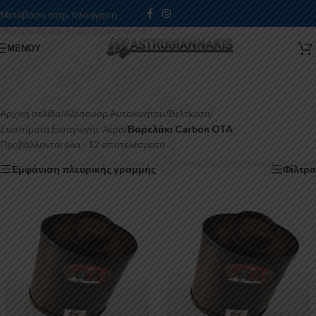
Μετάβαση στην πλοήγηση
Μετάβαση στο κύριο περιεχόμενο
ΜΕΝΟΎ
Αρχική σελίδα
/
Αξεσουάρ Αυτοκινήτου
/
Βελτίωση
/
Συστήματα Εισαγωγής Αέρα
/
Βαρελάκι Carbon OTA
Προβάλλονται όλα - 12 αποτελέσματα
Εμφάνιση πλευρικής γραμμής
Φίλτρα