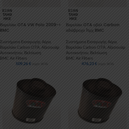
ΕΞΑΝ
ΕΞΑΝ
ΤΛΉΘ
ΤΛΉΘ
ΗΚΕ
ΗΚΕ
Βαρελάκι OTA VW Polo 2009->
Βαρελάκι OTA οβάλ Carbon
BMC
αδιάβροχο 1τμχ BMC
Συστήματα Εισαγωγής Αέρα
,
Συστήματα Εισαγωγής Αέρα
,
Βαρελάκι Carbon OTA
,
Αξεσουάρ
Βαρελάκι Carbon OTA
,
Αξεσουάρ
Αυτοκινήτου
,
Βελτίωση
Αυτοκινήτου
,
Βελτίωση
BMC Air Filters
BMC Air Filters
509,26
€
476,23
€
συμπ. ΦΠΑ
συμπ. ΦΠΑ