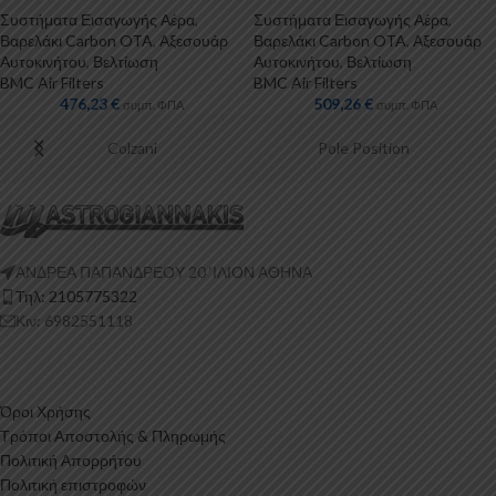
Συστήματα Εισαγωγής Αέρα
,
Συστήματα Εισαγωγής Αέρα
,
Βαρελάκι Carbon OTA
,
Αξεσουάρ
Βαρελάκι Carbon OTA
,
Αξεσουάρ
Αυτοκινήτου
,
Βελτίωση
Αυτοκινήτου
,
Βελτίωση
BMC Air Filters
BMC Air Filters
476,23
€
509,26
€
συμπ. ΦΠΑ
συμπ. ΦΠΑ
Pole Position
Aoya
ΑΝΔΡΕΑ ΠΑΠΑΝΔΡΕΟΥ 20 ‘ΙΛΙΟΝ ΑΘΗΝΑ
Τηλ: 2105775322
Κιν: 6982551118
Όροι Χρήσης
Τρόποι Αποστολής & Πληρωμής
Πολιτική Απορρήτου
Πολιτική επιστροφών