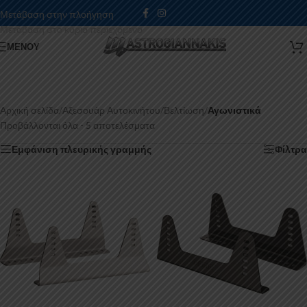
Μετάβαση στην πλοήγηση
Μετάβαση στο κύριο περιεχόμενο
ΜΕΝΟΎ
Αρχική σελίδα
/
Αξεσουάρ Αυτοκινήτου
/
Βελτίωση
/
Αγωνιστικά
Προβάλλονται όλα - 5 αποτελέσματα
Εμφάνιση πλευρικής γραμμής
Φίλτρα