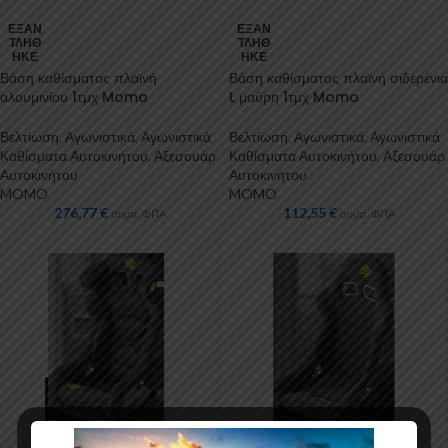
ΕΞΑΝ
ΕΞΑΝ
ΤΛΉΘ
ΤΛΉΘ
ΗΚΕ
ΗΚΕ
Βάση καθίσματος πλαϊνή
Βάση καθίσματος πλαϊνή σιδερένια
αλουμινίου 1τμχ Momo
L μαύρη 1τμχ Momo
Βελτίωση
,
Αγωνιστικά
,
Αγωνιστικά
Βελτίωση
,
Αγωνιστικά
,
Αγωνιστικά
Καθίσματα Αυτοκινήτου
,
Αξεσουάρ
Καθίσματα Αυτοκινήτου
,
Αξεσουάρ
Αυτοκινήτου
Αυτοκινήτου
MOMO
MOMO
276,77
€
112,55
€
συμπ. ΦΠΑ
συμπ. ΦΠΑ