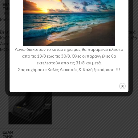
ΕΞΑΝ
ΕΞΑΝ
ΤΛΉΘ
ΤΛΉΘ
ΗΚΕ
ΗΚΕ
Κάθισμα Lesmo One 1τμχ Momo
Κάθισμα Start 1τμχ Momo
Βελτίωση
,
Αγωνιστικά
,
Αγωνιστικά
Βελτίωση
,
Αγωνιστικά
,
Αγωνιστικά
Καθίσματα Αυτοκινήτου
,
Αξεσουάρ
Καθίσματα Αυτοκινήτου
,
Αξεσουάρ
Αυτοκινήτου
Αυτοκινήτου
Λόγω διακοπών το κατάστημά μας θα παραμείνει κλειστό
MOMO
MOMO
1.053,19
€
649,67
€
απο τις 13/8 έως τις 30/8. Όλες οι παραγγελίες θα
συμπ. ΦΠΑ
συμπ. ΦΠΑ
εκτελεστούν απο τις 31/8 και μετά.
Σας ευχόμαστε Καλές Διακοπές & Kαλή ξεκούραση !!!
ΕΞΑΝ
ΤΛΉΘ