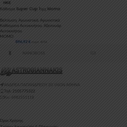
ΗΚΕ
Κάθισμα Super Cup 1τμχ Momo
Βελτίωση
,
Αγωνιστικά
,
Αγωνιστικά
Καθίσματα Αυτοκινήτου
,
Αξεσουάρ
Αυτοκινήτου
MOMO
896,92
€
συμπ. ΦΠΑ
NANOBOSS
G3
ΑΝΔΡΕΑ ΠΑΠΑΝΔΡΕΟΥ 20 ‘ΙΛΙΟΝ ΑΘΗΝΑ
Τηλ: 2105775322
Κιν: 6982551118
Όροι Χρήσης
Τρόποι Αποστολής & Πληρωμής