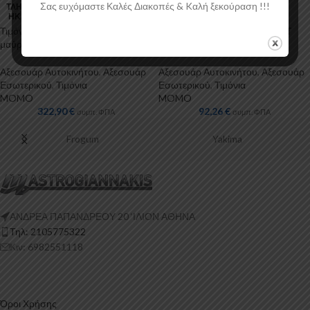
Σας ευχόμαστε Καλές Διακοπές & Kαλή ξεκούραση !!!
ΤΛΉΘ
ΤΛΉΘ
ΗΚΕ
ΗΚΕ
Τιμόνι Millenium 320 Cafne
Τιμόνι Tomcat 350 NER ANT
μαύρο 1τμχ Momo
1τμχ Momo
Αξεσουάρ Αυτοκινήτου
,
Αξεσουάρ
Αξεσουάρ Αυτοκινήτου
,
Αξεσουάρ
Εσωτερικού
,
Τιμόνια
Εσωτερικού
,
Τιμόνια
MOMO
MOMO
322,90
€
92,26
€
συμπ. ΦΠΑ
συμπ. ΦΠΑ
Frogum
Yakima
ΑΝΔΡΕΑ ΠΑΠΑΝΔΡΕΟΥ 20 ‘ΙΛΙΟΝ ΑΘΗΝΑ
Τηλ: 2105775322
Κιν: 6982551118
Όροι Χρήσης