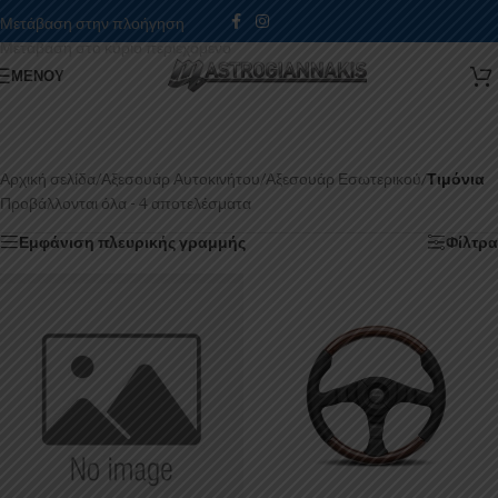
Μετάβαση στην πλοήγηση
Μετάβαση στο κύριο περιεχόμενο
ΜΕΝΟΎ
Αρχική σελίδα
/
Αξεσουάρ Αυτοκινήτου
/
Αξεσουάρ Εσωτερικού
/
Τιμόνια
Προβάλλονται όλα - 4 αποτελέσματα
Εμφάνιση πλευρικής γραμμής
Φίλτρα