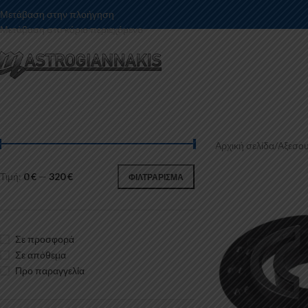
Μετάβαση στην πλοήγηση
Μετάβαση στο κύριο περιεχόμενο
Αρχική σελίδα
/
Αξεσου
Τιμή:
0 €
—
320 €
ΦΙΛΤΡΆΡΙΣΜΑ
Σε προσφορά
Σε απόθεμα
Προ παραγγελία