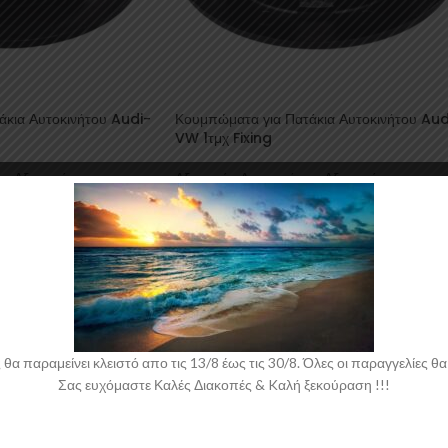
άκια Αυτοκινήτου Audi-
Κουμπώματα για Πατάκια Αυτοκινήτου Aud
VW 1τμχ Fixing
ου
,
Αξεσουάρ
Αξεσουάρ Αυτοκινήτου
,
Αξεσουάρ
/ Μοκέτες
,
Κουμπώματα
Εσωτερικού
,
Πατάκια / Μοκέτες
,
Κουμπώμα
για Πατάκια
Fixing
0,47
€
συμπ. ΦΠΑ
συμπ. ΦΠΑ
 παραμείνει κλειστό απο τις 13/8 έως τις 30/8. Όλες οι παραγγελίες θα 
Σας ευχόμαστε Καλές Διακοπές & Kαλή ξεκούραση !!!