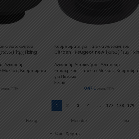
άκια Αυτοκινήτου
Κουμπώματα για Πατάκια Αυτοκινήτου
πάνω) 1τμχ Fixing
Citroen- Peugeot new (κάτω) 1τμχ Fixi
ου
,
Αξεσουάρ
Αξεσουάρ Αυτοκινήτου
,
Αξεσουάρ
/ Μοκέτες
,
Κουμπώματα
Εσωτερικού
,
Πατάκια / Μοκέτες
,
Κουμπώμα
για Πατάκια
Fixing
0,47
€
συμπ. ΦΠΑ
συμπ. ΦΠΑ
1
2
3
4
…
177
178
179
Menabo
Sia
GellyPlast
Όροι Χρήσης