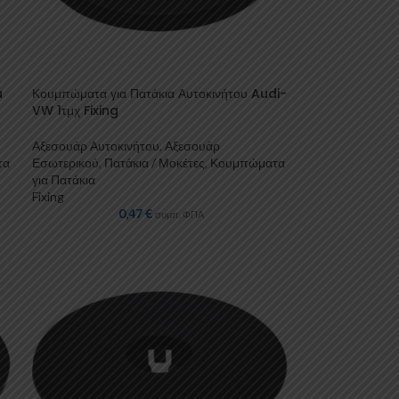
a
Κουμπώματα για Πατάκια Αυτοκινήτου Audi-
VW 1τμχ Fixing
Αξεσουάρ Αυτοκινήτου
,
Αξεσουάρ
τα
Εσωτερικού
,
Πατάκια / Μοκέτες
,
Κουμπώματα
για Πατάκια
Fixing
0,47
€
συμπ. ΦΠΑ