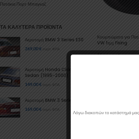
Πατάκια Πορτ-Μπαγκαζ
ΤΑ ΚΑΛΎΤΕΡΑ ΠΡΟΪΌΝΤΑ
Κουμπώματα για Πατ
Αεροτομή BMW 3 Series E30
VW 1τμχ Fixing
269,00
€
συμπ. ΦΠΑ
Αξεσουάρ Αυτοκινήτ
Εσωτερικού
,
Πατάκια 
για Πατάκια
Αεροτομή Honda Civic Mk6
Fixing
Sedan (1995-2000)
0,47
€
149,00
€
συμπ. ΦΠΑ
Αεροτομή BMW 3 Series E36
169,00
€
συμπ. ΦΠΑ
Λόγω διακοπών το κατάστημά μας θα