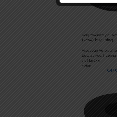
Κουμπώματα για Πατ
(κάτω) 1τμχ Fixing
Αξεσουάρ Αυτοκινήτ
Εσωτερικού
,
Πατάκια 
για Πατάκια
Fixing
0,47
€