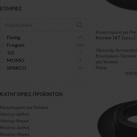
ΕΤΑΙΡΊΕΣ
Κουμπώματα για Πατά
Fixing
Romeo 147 (κάτω) 1
47
Frogum
2056
Αξεσουάρ Αυτοκινήτ
G3
5
Εσωτερικού
,
Πατάκια 
MOMO
3
για Πατάκια
Fixing
SPARCO
16
0,47
€
ΚΑΤΗΓΟΡΊΕΣ ΠΡΟΪΌΝΤΩΝ
Κουμπώματα για Πατάκια
Λάστιχο Διεθνή
Λάστιχο Μαρκέ
Μοκέτες Διεθνή
Μοκέτες Μαρκέ