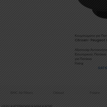
Κουμπώματα για Πατ
Citroen- Peugeot (
Αξεσουάρ Αυτοκινήτ
Εσωτερικού
,
Πατάκια 
για Πατάκια
Fixing
0,47
€
Oklead
Polaire
Fixing