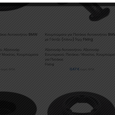
άκια Αυτοκινήτου BMW
Κουμπώματα για Πατάκια Αυτοκινήτου B
με Γάντζο (πάνω) 1τμχ Fixing
ου
,
Αξεσουάρ
Αξεσουάρ Αυτοκινήτου
,
Αξεσουάρ
/ Μοκέτες
,
Κουμπώματα
Εσωτερικού
,
Πατάκια / Μοκέτες
,
Κουμπώμα
για Πατάκια
Fixing
0,47
€
συμπ. ΦΠΑ
συμπ. ΦΠΑ