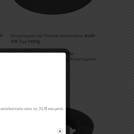
i-
Κουμπώματα για Πατάκια Αυτοκινήτου Audi-
VW 1τμχ Fixing
Αξεσουάρ Αυτοκινήτου
,
Αξεσουάρ
τα
Εσωτερικού
,
Πατάκια / Μοκέτες
,
Κουμπώματα
για Πατάκια
Fixing
0,47
€
συμπ. ΦΠΑ
εκτελεστούν απο τις 31/8 και μετά.