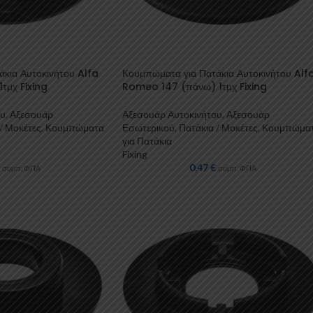
κια Αυτοκινήτου Alfa
Κουμπώματα για Πατάκια Αυτοκινήτου Alf
τμχ Fixing
Romeo 147 (πάνω) 1τμχ Fixing
ου
,
Αξεσουάρ
Αξεσουάρ Αυτοκινήτου
,
Αξεσουάρ
/ Μοκέτες
,
Κουμπώματα
Εσωτερικού
,
Πατάκια / Μοκέτες
,
Κουμπώμα
για Πατάκια
Fixing
0,47
€
συμπ. ΦΠΑ
συμπ. ΦΠΑ