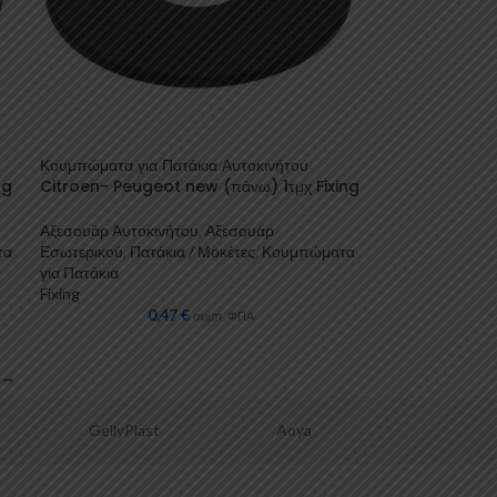
Κουμπώματα για Πατάκια Αυτοκινήτου
ng
Citroen- Peugeot new (πάνω) 1τμχ Fixing
Αξεσουάρ Αυτοκινήτου
,
Αξεσουάρ
τα
Εσωτερικού
,
Πατάκια / Μοκέτες
,
Κουμπώματα
για Πατάκια
Fixing
0,47
€
συμπ. ΦΠΑ
→
Aoya
Luisi
Pole Positi