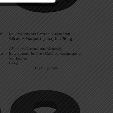
MW
Κουμπώματα για Πατάκια Αυτοκινήτου
Citroen- Peugeot (κάτω) 1τμχ Fixing
Αξεσουάρ Αυτοκινήτου
,
Αξεσουάρ
τα
Εσωτερικού
,
Πατάκια / Μοκέτες
,
Κουμπώματα
για Πατάκια
Fixing
0,47
€
συμπ. ΦΠΑ