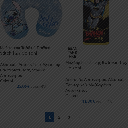
Μαξιλαράκι Ταξιδιού Παιδικό
ΕΞΑΝ
Stitch 1τμχ Colzani
ΤΛΉΘ
ΗΚΕ
Μαξιλαράκια Ζώνης Batman 1τμχ
Αξεσουάρ Αυτοκινήτου
,
Αξεσουάρ
Colzani
Εσωτερικού
,
Μαξιλαράκια
Αυτοκινήτου
Αξεσουάρ Αυτοκινήτου
,
Αξεσουάρ
Colzani
Εσωτερικού
,
Μαξιλαράκια
23,06
€
συμπ. ΦΠΑ
Αυτοκινήτου
Colzani
11,80
€
συμπ. ΦΠΑ
1
2
3
→