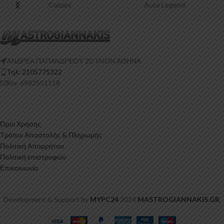
Sprint Plus
Nanoboss Hellas
ΑΝΔΡΕΑ ΠΑΠΑΝΔΡΕΟΥ 20 ‘ΙΛΙΟΝ ΑΘΗΝΑ
Τηλ: 2105775322
Κιν: 6982551118
Όροι Χρήσης
Τρόποι Αποστολής & Πληρωμής
Πολιτική Απορρήτου
Πολιτική επιστροφών
Επικοινωνία
Development & Support by
MYPC24
2024
MASTROGIANNAKIS.GR
.