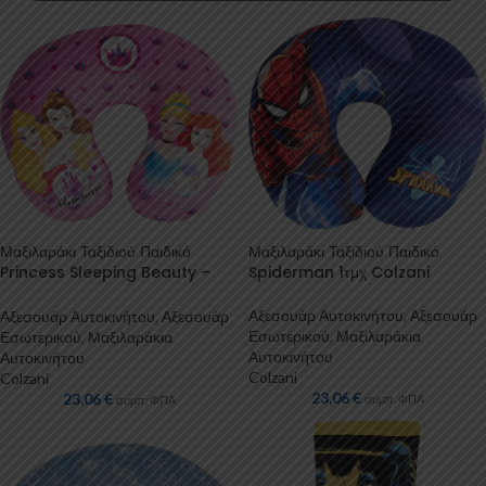
Μαξιλαράκι Ταξιδιού Παιδικό
Μαξιλαράκι Ταξιδιού Παιδικό
Princess Sleeping Beauty –
Spiderman 1τμχ Colzani
Belle – Cinderella – Ariel 1τμχ
Colzani
Αξεσουάρ Αυτοκινήτου
,
Αξεσουάρ
Αξεσουάρ Αυτοκινήτου
,
Αξεσουάρ
Εσωτερικού
,
Μαξιλαράκια
Εσωτερικού
,
Μαξιλαράκια
Αυτοκινήτου
Αυτοκινήτου
Colzani
Colzani
23,06
€
23,06
€
συμπ. ΦΠΑ
συμπ. ΦΠΑ