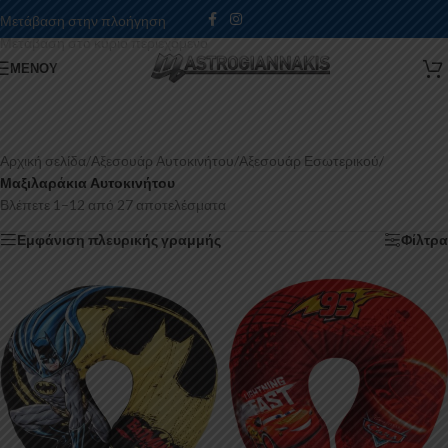
Μετάβαση στην πλοήγηση
Μετάβαση στο κύριο περιεχόμενο
ΜΕΝΟΎ
Αρχική σελίδα
/
Αξεσουάρ Αυτοκινήτου
/
Αξεσουάρ Εσωτερικού
/
Μαξιλαράκια Αυτοκινήτου
Βλέπετε 1–12 από 27 αποτελέσματα
Εμφάνιση πλευρικής γραμμής
Φίλτρα