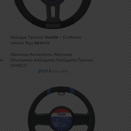
Κάλυμμα Τιμονιού Suede – Συνθετικό
κόκκινο 1τμχ Sparco
Αξεσουάρ Αυτοκινήτου
,
Αξεσουάρ
ού
Εσωτερικού
,
Καλύμματα
,
Καλύμματα Τιμονιού
SPARCO
19,57
€
συμπ. ΦΠΑ