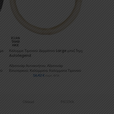
ΕΞΑΝ
ΤΛΉΘ
ΗΚΕ
με
Κάλυμμα Τιμονιού Δερμάτινο Large μπεζ 1τμχ
Autolegend
Αξεσουάρ Αυτοκινήτου
,
Αξεσουάρ
ού
Εσωτερικού
,
Καλύμματα
,
Καλύμματα Τιμονιού
16,42
€
συμπ. ΦΠΑ
PICOYA
LaPrealpina
Luisi