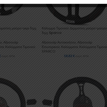
ρματίνη μαύρο-γκρι 1τμχ
Κάλυμμα Τιμονιού Δερματίνη μαύρο-μαύρο
1τμχ Sparco
ου
,
Αξεσουάρ
Αξεσουάρ Αυτοκινήτου
,
Αξεσουάρ
ατα
,
Καλύμματα Τιμονιού
Εσωτερικού
,
Καλύμματα
,
Καλύμματα Τιμονι
SPARCO
€
18,82
€
συμπ. ΦΠΑ
συμπ. ΦΠΑ