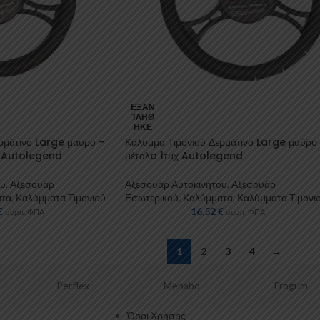
ΕΞΑΝ
ΤΛΉΘ
ΗΚΕ
ρμάτινο Large μαύρο –
Κάλυμμα Τιμονιού Δερμάτινο Large μαύρο 
χ Autolegend
μέταλo 1τμχ Autolegend
ου
,
Αξεσουάρ
Αξεσουάρ Αυτοκινήτου
,
Αξεσουάρ
ατα
,
Καλύμματα Τιμονιού
Εσωτερικού
,
Καλύμματα
,
Καλύμματα Τιμονι
€
16,52
€
συμπ. ΦΠΑ
συμπ. ΦΠΑ
1
2
3
4
→
Menabo
Frogum
Oklead
Όροι Χρήσης