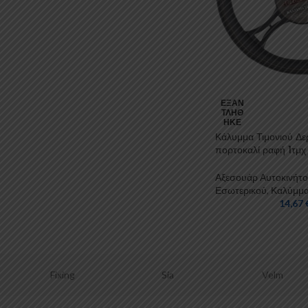
ΕΞΑΝ
ΤΛΉΘ
ΗΚΕ
Κάλυμμα Τιμονιού Δε
πορτοκαλί ραφή 1τμ
Αξεσουάρ Αυτοκινήτ
Εσωτερικού
,
Καλύμμ
14,67
Sia
Velm
Perflex