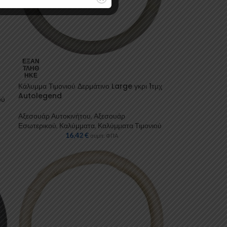
ΕΞΑΝ
ΤΛΉΘ
ΗΚΕ
Κάλυμμα Τιμονιού Δερμάτινο Large γκρι 1τμχ
Autolegend
ού
Αξεσουάρ Αυτοκινήτου
,
Αξεσουάρ
Εσωτερικού
,
Καλύμματα
,
Καλύμματα Τιμονιού
16,42
€
συμπ. ΦΠΑ