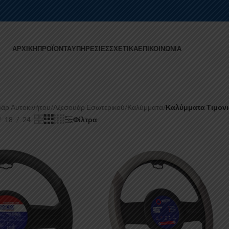
ΑΡΧΙΚΉ
ΠΡΟΪΌΝΤΑ
ΥΠΗΡΕΣΊΕΣ
ΣΧΕΤΙΚΆ
ΕΠΙΚΟΙΝΩΝΊΑ
άρ Αυτοκινήτου
/
Αξεσουάρ Εσωτερικού
/
Καλύμματα
/
Καλύμματα Τιμον
18
24
Φίλτρα