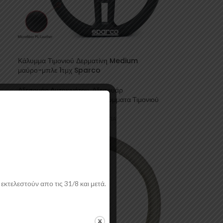
Κάλυμμα Τιμονιού Δερματίνη Medium
μαύρο-μπλε 1τμχ Sparco
Αξεσουάρ Αυτοκινήτου
,
Αξεσουάρ
ού
Εσωτερικού
,
Καλύμματα
,
Καλύμματα Τιμονιού
SPARCO
18,82
€
συμπ. ΦΠΑ
εκτελεστούν απο τις 31/8 και μετά.