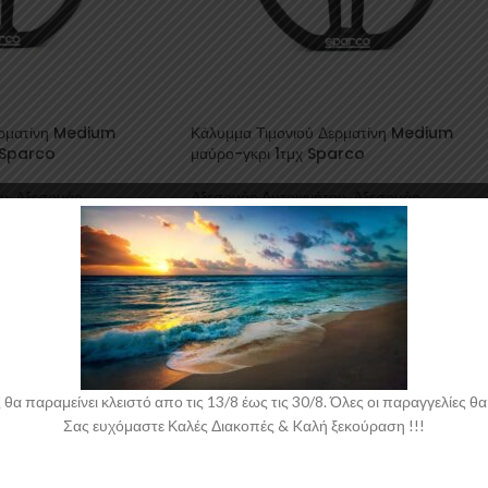
ερματίνη Medium
Κάλυμμα Τιμονιού Δερματίνη Medium
χ Sparco
μαύρο-γκρι 1τμχ Sparco
ου
,
Αξεσουάρ
Αξεσουάρ Αυτοκινήτου
,
Αξεσουάρ
ατα
,
Καλύμματα Τιμονιού
Εσωτερικού
,
Καλύμματα
,
Καλύμματα Τιμονι
SPARCO
€
18,82
€
συμπ. ΦΠΑ
συμπ. ΦΠΑ
 παραμείνει κλειστό απο τις 13/8 έως τις 30/8. Όλες οι παραγγελίες θα 
Σας ευχόμαστε Καλές Διακοπές & Kαλή ξεκούραση !!!