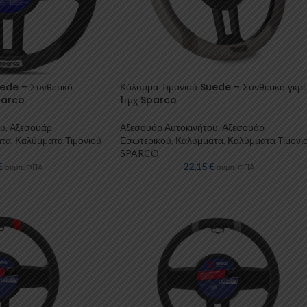
ede – Συνθετικό
Κάλυμμα Τιμονιού Suede – Συνθετικό γκρί
Sparco
1τμχ Sparco
ου
,
Αξεσουάρ
Αξεσουάρ Αυτοκινήτου
,
Αξεσουάρ
ατα
,
Καλύμματα Τιμονιού
Εσωτερικού
,
Καλύμματα
,
Καλύμματα Τιμονι
SPARCO
€
22,15
€
συμπ. ΦΠΑ
συμπ. ΦΠΑ