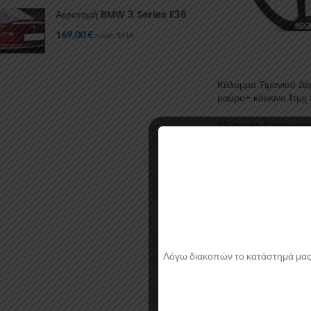
Αεροτομή BMW 3 Series E36
169,00
€
συμπ. ΦΠΑ
Κάλυμμα Τιμονιού Δ
μαύρο- κόκκινο 1τμ
Αξεσουάρ Αυτοκινήτ
Εσωτερικού
,
Καλύμμ
SPARCO
18,82
Λόγω διακοπών το κατάστημά μας θα