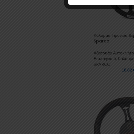
Κάλυμμα Τιμονιού Δε
Sparco
Αξεσουάρ Αυτοκινήτ
Εσωτερικού
,
Καλύμμ
SPARCO
18,82