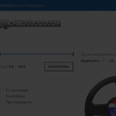
Μετάβαση στην πλοήγηση
Μετάβαση στο κύριο περιεχόμενο
Αρχική σελίδα
/
Αξεσου
Εμφάνιση
9
12
Τιμή:
0 €
—
40 €
ΦΙΛΤΡΆΡΙΣΜΑ
Σε προσφορά
Σε απόθεμα
Προ παραγγελία