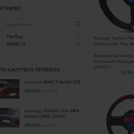
ΕΤΑΙΡΊΕΣ
Perflex
2
Κάλυμμα Τιμονιού Su
κόκκινη ραφή 1τμχ 
SPARCO
25
Αξεσουάρ Αυτοκινήτ
Εσωτερικού
,
Καλύμμ
SPARCO
ΤΑ ΚΑΛΎΤΕΡΑ ΠΡΟΪΌΝΤΑ
21,95
Αεροτομή BMW 3 Series E30
269,00
€
συμπ. ΦΠΑ
Αεροτομή Honda Civic Mk6
Sedan (1995-2000)
149,00
€
συμπ. ΦΠΑ