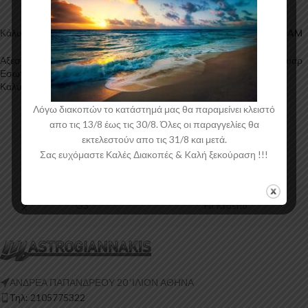
Κάλυμμα ταμπλό 1τμχ AM
Κάλυμμα ταμπλό μεγάλο 1τμχ AM
Αξεσουάρ Αυτοκινήτου
,
Αξεσουάρ
Αξεσουάρ Αυτοκινήτου
,
Αξεσουάρ
Εσωτερικού
,
Καλύμματα
,
Εσωτερικού
,
Καλύμματα
,
Καλύμματα Ταμπλό
Καλύμματα Ταμπλό
18,45
€
25,83
€
συμπ. ΦΠΑ
συμπ. ΦΠΑ
Λόγω διακοπών το κατάστημά μας θα παραμείνει κλειστό
απο τις 13/8 έως τις 30/8. Όλες οι παραγγελίες θα
εκτελεστούν απο τις 31/8 και μετά.
Σας ευχόμαστε Καλές Διακοπές & Kαλή ξεκούραση !!!
G3
Fa Krosno
ΑΝΔΡΕΑ ΠΑΠΑΝΔΡΕΟΥ 20 ‘ΙΛΙΟΝ ΑΘΗΝΑ
Τηλ: 2105775322