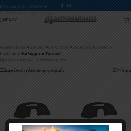
Μετάβαση στην πλοήγηση
Μετάβαση στο κύριο περιεχόμενο
ΜΕΝΟΎ
Αρχική σελίδα
/
Αξεσουάρ Αυτοκινήτου
/
Αξεσουάρ Εσωτερικού
/
Καλύμματα
/
Καλύμματα Ταμπλό
Προβάλλονται όλα - 2 αποτελέσματα
Εμφάνιση πλευρικής γραμμής
Φίλτρα