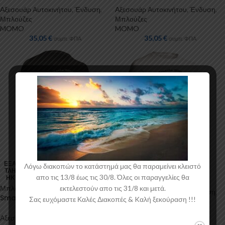
Αξεσουάρ Αυτοκινήτου
,
Ένδυση
,
Αξεσουάρ Αυτοκινήτου
,
Ένδυση
,
Μπλούζες
Μπλούζες
MOMO
MOMO
35,05
€
35,05
€
συμπ. ΦΠΑ
συμπ. ΦΠΑ
Μπλούζα T-Shirt Moby Dick
ΕΞΑΝ
Λόγω διακοπών το κατάστημά μας θα παραμείνει κλειστό
ΤΛΉΘ
XXLarge λευκή 1τμχ Momo
απο τις 13/8 έως τις 30/8. Όλες οι παραγγελίες θα
ΗΚΕ
Μπλούζα T-Shirt Moby Dick
εκτελεστούν απο τις 31/8 και μετά.
Αξεσουάρ Αυτοκινήτου
,
Ένδυση
,
Small μαυρή 1τμχ Momo
Σας ευχόμαστε Καλές Διακοπές & Kαλή ξεκούραση !!!
Μπλούζες
MOMO
Αξεσουάρ Αυτοκινήτου
,
Ένδυση
,
35,05
€
συμπ. ΦΠΑ