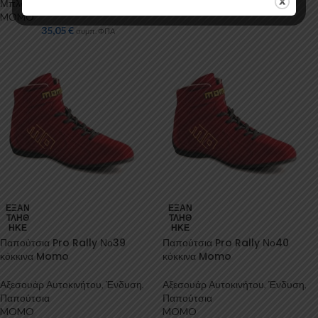
Μπλούζες
MOMO
35,05
€
συμπ. ΦΠΑ
ΕΞΑΝ
ΕΞΑΝ
ΤΛΉΘ
ΤΛΉΘ
ΗΚΕ
ΗΚΕ
Παπούτσια Pro Rally Νο39
Παπούτσια Pro Rally Νο40
κόκκινα Momo
κόκκινα Momo
Αξεσουάρ Αυτοκινήτου
,
Ένδυση
,
Αξεσουάρ Αυτοκινήτου
,
Ένδυση
,
Παπούτσια
Παπούτσια
MOMO
MOMO