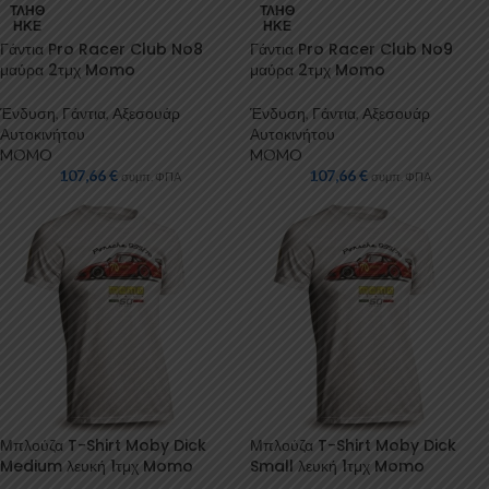
ΤΛΉΘ
ΤΛΉΘ
ΗΚΕ
ΗΚΕ
Γάντια Pro Racer Club No8
Γάντια Pro Racer Club No9
μαύρα 2τμχ Momo
μαύρα 2τμχ Momo
Ένδυση
,
Γάντια
,
Αξεσουάρ
Ένδυση
,
Γάντια
,
Αξεσουάρ
Αυτοκινήτου
Αυτοκινήτου
MOMO
MOMO
107,66
€
107,66
€
συμπ. ΦΠΑ
συμπ. ΦΠΑ
Μπλούζα T-Shirt Moby Dick
Μπλούζα T-Shirt Moby Dick
Medium λευκή 1τμχ Momo
Small λευκή 1τμχ Momo