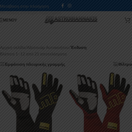
Μετάβαση στην πλοήγηση
Μετάβαση στο κύριο περιεχόμενο
ΜΕΝΟΎ
Αρχική σελίδα
/
Αξεσουάρ Αυτοκινήτου
/
Ένδυση
Βλέπετε 1–12 από 21 αποτελέσματα
Εμφάνιση πλευρικής γραμμής
Φίλτρα