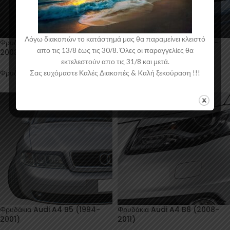
Λόγω διακοπών το κατάστημά μας θα παραμείνει κλειστό
Φρυδάκια Audi A3 8L (1996-
Φρυδάκια Audi A3 8P (2003-
απο τις 13/8 έως τις 30/8. Όλες οι παραγγελίες θα
2003)
2012)
εκτελεστούν απο τις 31/8 και μετά.
Φρυδάκια
Σας ευχόμαστε Καλές Διακοπές & Kαλή ξεκούραση !!!
Φρυδάκια
39,00
€
39,00
€
συμπ. ΦΠΑ
συμπ. ΦΠΑ
Φρυδάκια Audi A4 B5 (1994-
Φρυδάκια Audi A4 B8 (2008-
2001)
2011)