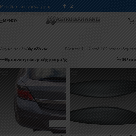
Μετάβαση στην πλοήγηση
Μετάβαση στο κύριο περιεχόμενο
ΜΕΝΟΎ
Αρχική σελίδα
/
Φρυδάκια
Βλέπετε 1–12 από 109 αποτελέσματα
Εμφάνιση πλευρικής γραμμής
Φίλτρα