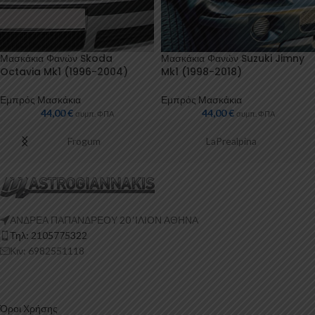
Μασκάκια Φανών Skoda
Μασκάκια Φανών Suzuki Jimny
Octavia Mk1 (1996-2004)
Mk1 (1998-2018)
Εμπρός Μασκάκια
Εμπρός Μασκάκια
44,00
€
44,00
€
συμπ. ΦΠΑ
συμπ. ΦΠΑ
Frogum
LaPrealpina
ΑΝΔΡΕΑ ΠΑΠΑΝΔΡΕΟΥ 20 ‘ΙΛΙΟΝ ΑΘΗΝΑ
Τηλ: 2105775322
Κιν: 6982551118
Όροι Χρήσης