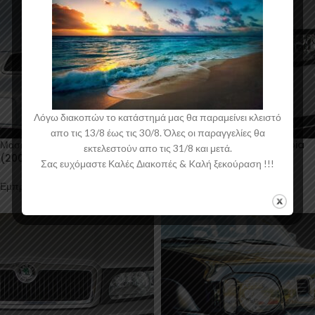
Λόγω διακοπών το κατάστημά μας θα παραμείνει κλειστό
απο τις 13/8 έως τις 30/8. Όλες οι παραγγελίες θα
Μασκάκια Φανών Seat Ibiza Mk3
Μασκάκια Φανών Skoda Fabia
εκτελεστούν απο τις 31/8 και μετά.
(2002-2008)
Mk1 (1999-2007)
Σας ευχόμαστε Καλές Διακοπές & Kαλή ξεκούραση !!!
Εμπρός Μασκάκια
Εμπρός Μασκάκια
44,00
€
44,00
€
συμπ. ΦΠΑ
συμπ. ΦΠΑ