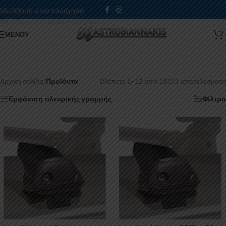
Μετάβαση στην πλοήγηση
Μετάβαση στο κύριο περιεχόμενο
ΜΕΝΟΎ
Αρχική σελίδα
/
Προϊόντα
Βλέπετε 1–12 από 18151 αποτελέσματα
Εμφάνιση πλευρικής γραμμής
Φίλτρα