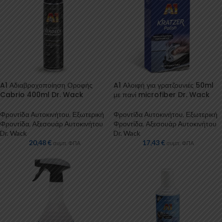
A1 Αδιαβροχοποίηση Οροφής
A1 Αλοιφή για γρατζουνιές 50ml
Cabrio 400ml Dr. Wack
με πανί microfiber Dr. Wack
Φροντίδα Αυτοκινήτου
,
Εξωτερική
Φροντίδα Αυτοκινήτου
,
Εξωτερική
Φροντίδα
,
Αξεσουάρ Αυτοκινήτου
Φροντίδα
,
Αξεσουάρ Αυτοκινήτου
Dr. Wack
Dr. Wack
20,48
€
17,43
€
συμπ. ΦΠΑ
συμπ. ΦΠΑ