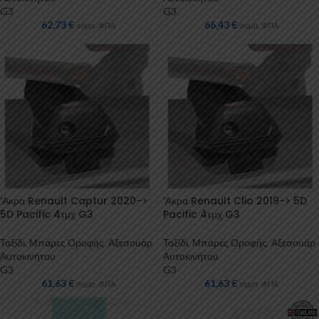
G3
G3
62,73
€
66,43
€
συμπ. ΦΠΑ
συμπ. ΦΠΑ
‘Ακρα Renault Captur 2020->
‘Ακρα Renault Clio 2019-> 5D
5D Pacific 4τμχ G3
Pacific 4τμχ G3
Ταξίδι
,
Μπάρες Οροφής
,
Αξεσουάρ
Ταξίδι
,
Μπάρες Οροφής
,
Αξεσουάρ
Αυτοκινήτου
Αυτοκινήτου
G3
G3
61,63
€
61,63
€
συμπ. ΦΠΑ
συμπ. ΦΠΑ