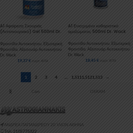
A1 Αφαίρεση Σκουριάς
A1 Ενισχυμένο καθαριστικό
(Αντισκουριακό) Gel 500ml Dr.
αμαξώματος 500ml Dr. Wack
Wack
Φροντίδα Αυτοκινήτου
,
Εξωτερική
Φροντίδα Αυτοκινήτου
,
Εξωτερική
Φροντίδα
,
Αξεσουάρ Αυτοκινήτου
Φροντίδα
,
Αξεσουάρ Αυτοκινήτου
Dr. Wack
Dr. Wack
18,45
€
19,37
€
συμπ. ΦΠΑ
συμπ. ΦΠΑ
1
2
3
4
…
1,511
1,512
1,513
→
Cam
OSRAM
ΑΝΔΡΕΑ ΠΑΠΑΝΔΡΕΟΥ 20 ‘ΙΛΙΟΝ ΑΘΗΝΑ
Τηλ: 2105775322