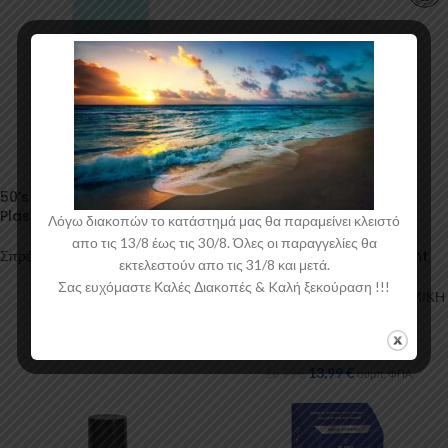
50’s Aqua Muscle Car Color
-18%
Plasti Dip Spray
Λόγω διακοπών το κατάστημά μας θα παραμείνει κλειστό
555 – Αφαιρετικό κεριών και
απο τις 13/8 έως τις 30/8. Όλες οι παραγγελίες θα
coating (Professional Paint
Σπρέυ (ματ χρώματα)
εκτελεστούν απο τις 31/8 και μετά.
Prep)
21,97
€
συμπ. ΦΠΑ
Σας ευχόμαστε Καλές Διακοπές & Kαλή ξεκούραση !!!
Φροντίδα Αυτοκινήτου
,
ΚΕΡΑΜΙΚΗ
ΕΠΙΣΤΡΩΣΗ & Sealers
ΝΑΝΟΤΕΧΝΟΛΟΓΙΑΣ
Nanoboss Hellas
13,99
€
16,99
€
συμπ. ΦΠΑ