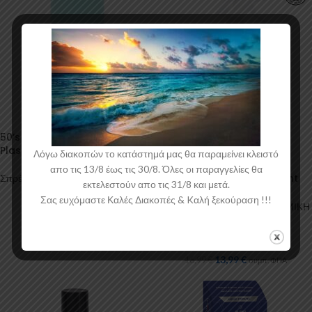
50’s Aqua Muscle Car Color
-18%
Plasti Dip Spray
Λόγω διακοπών το κατάστημά μας θα παραμείνει κλειστό
555 – Αφαιρετικό κεριών και
απο τις 13/8 έως τις 30/8. Όλες οι παραγγελίες θα
coating (Professional Paint
Σπρέυ (ματ χρώματα)
εκτελεστούν απο τις 31/8 και μετά.
Prep)
21,97
€
συμπ. ΦΠΑ
Σας ευχόμαστε Καλές Διακοπές & Kαλή ξεκούραση !!!
Φροντίδα Αυτοκινήτου
,
ΚΕΡΑΜΙΚΗ
ΕΠΙΣΤΡΩΣΗ & Sealers
ΝΑΝΟΤΕΧΝΟΛΟΓΙΑΣ
Nanoboss Hellas
13,99
€
16,99
€
συμπ. ΦΠΑ