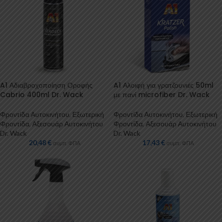
A1 Αδιαβροχοποίηση Οροφής
A1 Αλοιφή για γρατζουνιές 50ml
Cabrio 400ml Dr. Wack
με πανί microfiber Dr. Wack
Φροντίδα Αυτοκινήτου
,
Εξωτερική
Φροντίδα Αυτοκινήτου
,
Εξωτερική
Φροντίδα
,
Αξεσουάρ Αυτοκινήτου
Φροντίδα
,
Αξεσουάρ Αυτοκινήτου
Dr. Wack
Dr. Wack
20,48
€
17,43
€
συμπ. ΦΠΑ
συμπ. ΦΠΑ