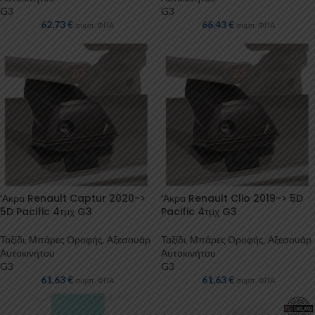
G3
G3
62,73
€
66,43
€
συμπ. ΦΠΑ
συμπ. ΦΠΑ
‘Ακρα Renault Captur 2020->
‘Ακρα Renault Clio 2019-> 5D
5D Pacific 4τμχ G3
Pacific 4τμχ G3
Ταξίδι
,
Μπάρες Οροφής
,
Αξεσουάρ
Ταξίδι
,
Μπάρες Οροφής
,
Αξεσουάρ
Αυτοκινήτου
Αυτοκινήτου
G3
G3
61,63
€
61,63
€
συμπ. ΦΠΑ
συμπ. ΦΠΑ