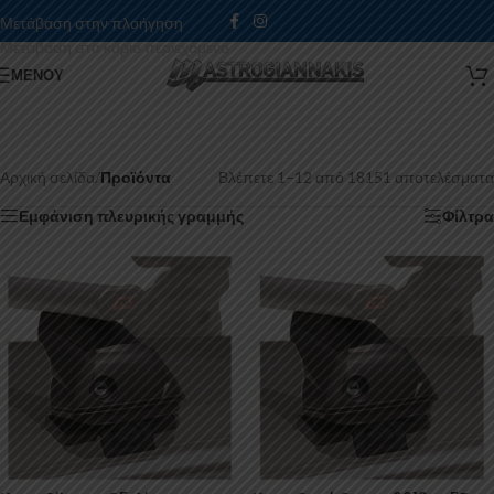
Μετάβαση στην πλοήγηση
Μετάβαση στο κύριο περιεχόμενο
ΜΕΝΟΎ
Αρχική σελίδα
/
Προϊόντα
Βλέπετε 1–12 από 18151 αποτελέσματα
Εμφάνιση πλευρικής γραμμής
Φίλτρα