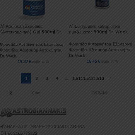
A1 Αφαίρεση Σκουριάς
A1 Ενισχυμένο καθαριστικό
(Αντισκουριακό) Gel 500ml Dr.
αμαξώματος 500ml Dr. Wack
Wack
Φροντίδα Αυτοκινήτου
,
Εξωτερική
Φροντίδα Αυτοκινήτου
,
Εξωτερική
Φροντίδα
,
Αξεσουάρ Αυτοκινήτου
Φροντίδα
,
Αξεσουάρ Αυτοκινήτου
Dr. Wack
Dr. Wack
18,45
€
19,37
€
συμπ. ΦΠΑ
συμπ. ΦΠΑ
1
2
3
4
…
1,511
1,512
1,513
→
Cam
OSRAM
ΑΝΔΡΕΑ ΠΑΠΑΝΔΡΕΟΥ 20 ‘ΙΛΙΟΝ ΑΘΗΝΑ
Τηλ: 2105775322