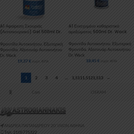
A1 Αφαίρεση Σκουριάς
A1 Ενισχυμένο καθαριστικό
(Αντισκουριακό) Gel 500ml Dr.
αμαξώματος 500ml Dr. Wack
Wack
Φροντίδα Αυτοκινήτου
,
Εξωτερική
Φροντίδα Αυτοκινήτου
,
Εξωτερική
Φροντίδα
,
Αξεσουάρ Αυτοκινήτου
Φροντίδα
,
Αξεσουάρ Αυτοκινήτου
Dr. Wack
Dr. Wack
18,45
€
19,37
€
συμπ. ΦΠΑ
συμπ. ΦΠΑ
1
2
3
4
…
1,511
1,512
1,513
→
Cam
OSRAM
ΑΝΔΡΕΑ ΠΑΠΑΝΔΡΕΟΥ 20 ‘ΙΛΙΟΝ ΑΘΗΝΑ
Τηλ: 2105775322