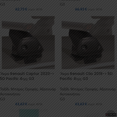
G3
G3
62,73
€
66,43
€
συμπ. ΦΠΑ
συμπ. ΦΠΑ
‘Ακρα Renault Captur 2020->
‘Ακρα Renault Clio 2019-> 5D
5D Pacific 4τμχ G3
Pacific 4τμχ G3
Ταξίδι
,
Μπάρες Οροφής
,
Αξεσουάρ
Ταξίδι
,
Μπάρες Οροφής
,
Αξεσουάρ
Αυτοκινήτου
Αυτοκινήτου
G3
G3
61,63
€
61,63
€
συμπ. ΦΠΑ
συμπ. ΦΠΑ