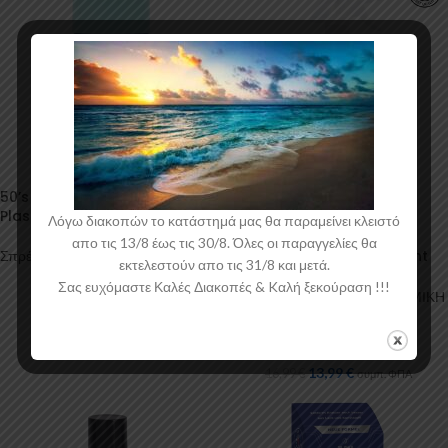
50’s Aqua Muscle Car Color
-18%
Plasti Dip Spray
Λόγω διακοπών το κατάστημά μας θα παραμείνει κλειστό
555 – Αφαιρετικό κεριών και
απο τις 13/8 έως τις 30/8. Όλες οι παραγγελίες θα
coating (Professional Paint
Σπρέυ (ματ χρώματα)
εκτελεστούν απο τις 31/8 και μετά.
Prep)
21,97
€
συμπ. ΦΠΑ
Σας ευχόμαστε Καλές Διακοπές & Kαλή ξεκούραση !!!
Φροντίδα Αυτοκινήτου
,
ΚΕΡΑΜΙΚΗ
ΕΠΙΣΤΡΩΣΗ & Sealers
ΝΑΝΟΤΕΧΝΟΛΟΓΙΑΣ
Nanoboss Hellas
13,99
€
16,99
€
συμπ. ΦΠΑ