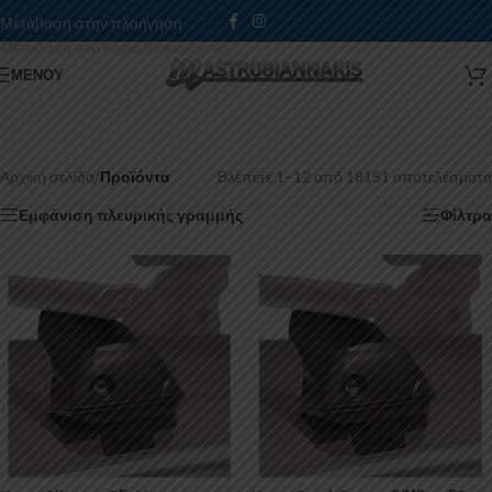
Μετάβαση στην πλοήγηση
Μετάβαση στο κύριο περιεχόμενο
ΜΕΝΟΎ
Αρχική σελίδα
/
Προϊόντα
Βλέπετε 1–12 από 18151 αποτελέσματα
Εμφάνιση πλευρικής γραμμής
Φίλτρα