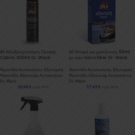
A1 Αδιαβροχοποίηση Οροφής
A1 Αλοιφή για γρατζουνιές 50ml
Cabrio 400ml Dr. Wack
με πανί microfiber Dr. Wack
Φροντίδα Αυτοκινήτου
,
Εξωτερική
Φροντίδα Αυτοκινήτου
,
Εξωτερική
Φροντίδα
,
Αξεσουάρ Αυτοκινήτου
Φροντίδα
,
Αξεσουάρ Αυτοκινήτου
Dr. Wack
Dr. Wack
20,48
€
17,43
€
συμπ. ΦΠΑ
συμπ. ΦΠΑ