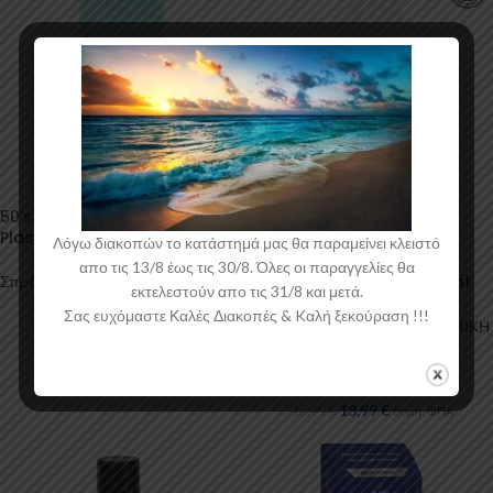
50’s Aqua Muscle Car Color
-18%
Plasti Dip Spray
Λόγω διακοπών το κατάστημά μας θα παραμείνει κλειστό
555 – Αφαιρετικό κεριών και
απο τις 13/8 έως τις 30/8. Όλες οι παραγγελίες θα
coating (Professional Paint
Σπρέυ (ματ χρώματα)
εκτελεστούν απο τις 31/8 και μετά.
Prep)
21,97
€
συμπ. ΦΠΑ
Σας ευχόμαστε Καλές Διακοπές & Kαλή ξεκούραση !!!
Φροντίδα Αυτοκινήτου
,
ΚΕΡΑΜΙΚΗ
ΕΠΙΣΤΡΩΣΗ & Sealers
ΝΑΝΟΤΕΧΝΟΛΟΓΙΑΣ
Nanoboss Hellas
13,99
€
16,99
€
συμπ. ΦΠΑ