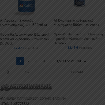
A1 Αφαίρεση Σκουριάς
A1 Ενισχυμένο καθαριστικό
(Αντισκουριακό) Gel 500ml Dr.
αμαξώματος 500ml Dr. Wack
Wack
Φροντίδα Αυτοκινήτου
,
Εξωτερική
Φροντίδα Αυτοκινήτου
,
Εξωτερική
Φροντίδα
,
Αξεσουάρ Αυτοκινήτου
Φροντίδα
,
Αξεσουάρ Αυτοκινήτου
Dr. Wack
Dr. Wack
18,45
€
19,37
€
συμπ. ΦΠΑ
συμπ. ΦΠΑ
1
2
3
4
…
1,511
1,512
1,513
→
Cam
OSRAM
ΑΝΔΡΕΑ ΠΑΠΑΝΔΡΕΟΥ 20 ‘ΙΛΙΟΝ ΑΘΗΝΑ
Τηλ: 2105775322