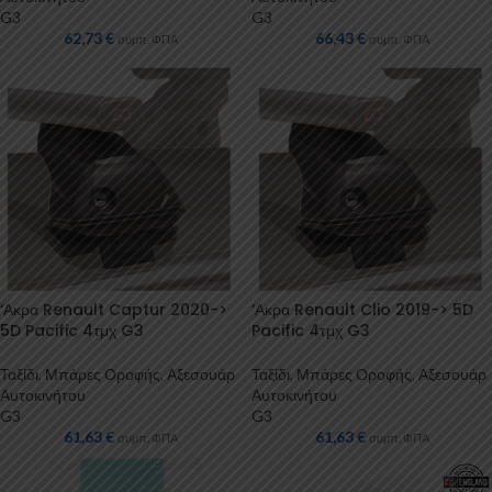
G3
G3
62,73
€
66,43
€
συμπ. ΦΠΑ
συμπ. ΦΠΑ
‘Ακρα Renault Captur 2020->
‘Ακρα Renault Clio 2019-> 5D
5D Pacific 4τμχ G3
Pacific 4τμχ G3
Ταξίδι
,
Μπάρες Οροφής
,
Αξεσουάρ
Ταξίδι
,
Μπάρες Οροφής
,
Αξεσουάρ
Αυτοκινήτου
Αυτοκινήτου
G3
G3
61,63
€
61,63
€
συμπ. ΦΠΑ
συμπ. ΦΠΑ