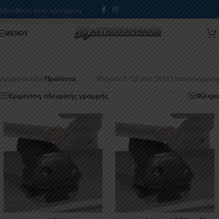
Μετάβαση στην πλοήγηση
Μετάβαση στο κύριο περιεχόμενο
ΜΕΝΟΎ
Αρχική σελίδα
/
Προϊόντα
Βλέπετε 1–12 από 18151 αποτελέσματα
Εμφάνιση πλευρικής γραμμής
Φίλτρα