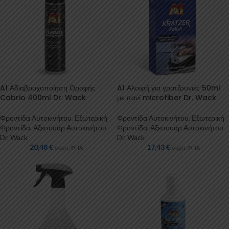
A1 Αδιαβροχοποίηση Οροφής
A1 Αλοιφή για γρατζουνιές 50ml
Cabrio 400ml Dr. Wack
με πανί microfiber Dr. Wack
Φροντίδα Αυτοκινήτου
,
Εξωτερική
Φροντίδα Αυτοκινήτου
,
Εξωτερική
Φροντίδα
,
Αξεσουάρ Αυτοκινήτου
Φροντίδα
,
Αξεσουάρ Αυτοκινήτου
Dr. Wack
Dr. Wack
20,48
€
17,43
€
συμπ. ΦΠΑ
συμπ. ΦΠΑ