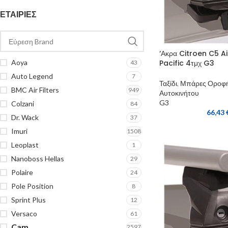
ΕΤΑΙΡΊΕΣ
‘Ακρα Citroen C5 A
Pacific 4τμχ G3
Aoya
43
Auto Legend
7
Ταξίδι
,
Μπάρες Οροφ
BMC Air Filters
949
Αυτοκινήτου
G3
Colzani
84
66,43
Dr. Wack
37
Imuri
1508
Leoplast
1
Nanoboss Hellas
29
Polaire
24
Pole Position
8
Sprint Plus
12
Versaco
61
Cam
2597