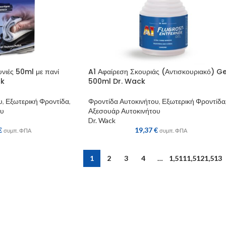
υνιές 50ml με πανί
A1 Αφαίρεση Σκουριάς (Αντισκουριακό) Ge
ck
500ml Dr. Wack
υ
,
Εξωτερική Φροντίδα
,
Φροντίδα Αυτοκινήτου
,
Εξωτερική Φροντίδα
ου
Αξεσουάρ Αυτοκινήτου
Dr. Wack
€
19,37
€
συμπ. ΦΠΑ
συμπ. ΦΠΑ
1
2
3
4
…
1,511
1,512
1,513