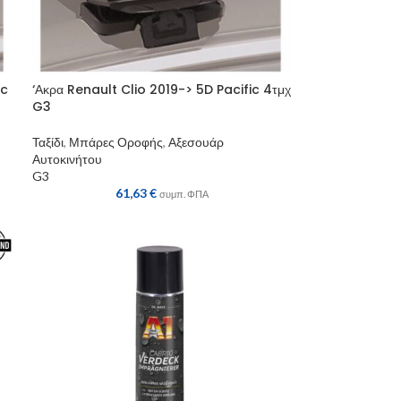
ic
‘Ακρα Renault Clio 2019-> 5D Pacific 4τμχ
G3
Ταξίδι
,
Μπάρες Οροφής
,
Αξεσουάρ
Αυτοκινήτου
G3
61,63
€
συμπ. ΦΠΑ