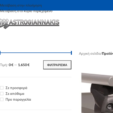
Μετάβαση στην πλοήγηση
Μετάβαση στο κύριο περιεχόμενο
Αρχική σελίδα
/
Προϊό
Τιμή:
0 €
—
1.650 €
ΦΙΛΤΡΆΡΙΣΜΑ
Σε προσφορά
Σε απόθεμα
Προ παραγγελία