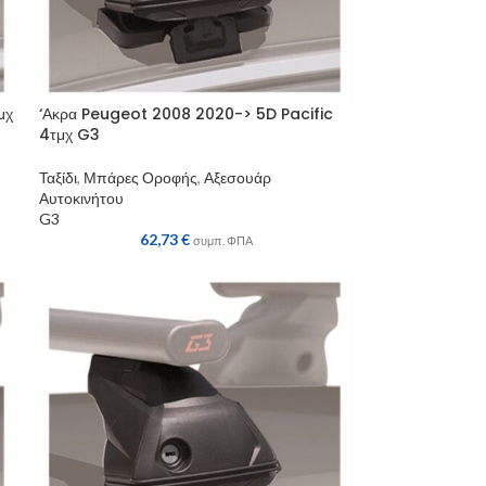
μχ
‘Ακρα Peugeot 2008 2020-> 5D Pacific
4τμχ G3
Ταξίδι
,
Μπάρες Οροφής
,
Αξεσουάρ
Αυτοκινήτου
G3
62,73
€
συμπ. ΦΠΑ