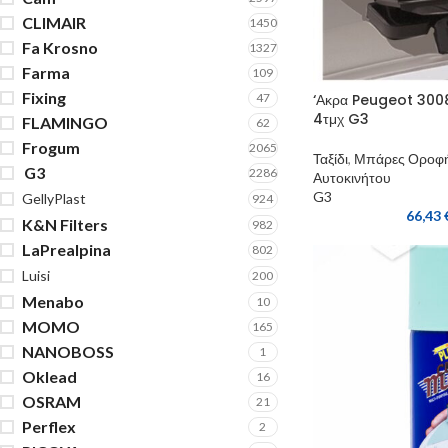
CLIMAIR
1450
Fa Krosno
1327
Farma
109
Fixing
47
‘Ακρα Peugeot 3008
4τμχ G3
FLAMINGO
62
Frogum
2065
Ταξίδι
,
Μπάρες Οροφ
G3
2286
Αυτοκινήτου
G3
GellyPlast
924
66,43
K&N Filters
982
LaPrealpina
802
Luisi
200
Menabo
10
MOMO
165
NANOBOSS
1
Oklead
16
OSRAM
21
Perflex
2