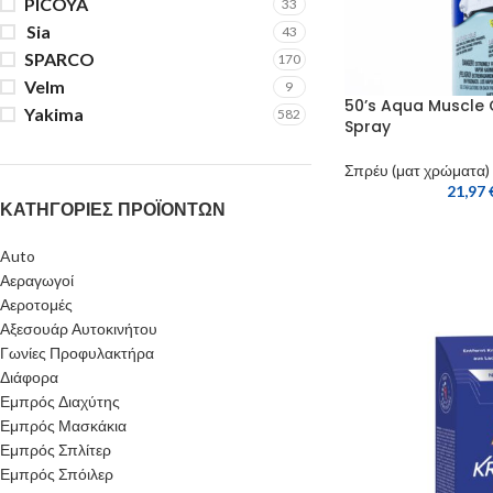
PICOYA
33
Sia
43
SPARCO
170
Velm
9
50’s Aqua Muscle C
Yakima
582
Spray
Σπρέυ (ματ χρώματα)
21,97
ΚΑΤΗΓΟΡΊΕΣ ΠΡΟΪΌΝΤΩΝ
Auto
Αεραγωγοί
Αεροτομές
Αξεσουάρ Αυτοκινήτου
Γωνίες Προφυλακτήρα
Διάφορα
Εμπρός Διαχύτης
Εμπρός Μασκάκια
Εμπρός Σπλίτερ
Εμπρός Σπόιλερ