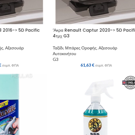
 2016-> 5D Pacific
‘Ακρα Renault Captur 2020-> 5D Pacif
4τμχ G3
ής
,
Αξεσουάρ
Ταξίδι
,
Μπάρες Οροφής
,
Αξεσουάρ
Αυτοκινήτου
G3
€
61,63
€
συμπ. ΦΠΑ
συμπ. ΦΠΑ