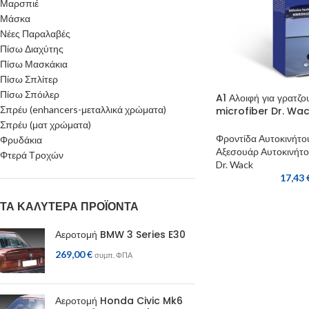
Μαρσπιέ
Μάσκα
Νέες Παραλαβές
Πίσω Διαχύτης
Πίσω Μασκάκια
Πίσω Σπλίτερ
Πίσω Σπόιλερ
A1 Αλοιφή για γρατζο
Σπρέυ (enhancers-μεταλλικά χρώματα)
microfiber Dr. Wa
Σπρέυ (ματ χρώματα)
Φροντίδα Αυτοκινήτο
Φρυδάκια
Αξεσουάρ Αυτοκινήτ
Φτερά Τροχών
Dr. Wack
17,43
ΤΑ ΚΑΛΎΤΕΡΑ ΠΡΟΪΌΝΤΑ
Αεροτομή BMW 3 Series E30
269,00
€
συμπ. ΦΠΑ
Αεροτομή Honda Civic Mk6