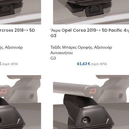
ircross 2018-> 5D
‘Ακρα Opel Corsa 2019-> 5D Pacific 4τ
G3
ής
,
Αξεσουάρ
Ταξίδι
,
Μπάρες Οροφής
,
Αξεσουάρ
Αυτοκινήτου
G3
€
61,63
€
συμπ. ΦΠΑ
συμπ. ΦΠΑ