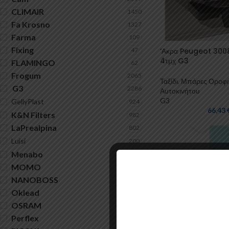
CLIMAIR
1450
Fa Krosno
1327
Farma
109
Fixing
47
‘Ακρα Peugeot 3008
4τμχ G3
FLAMINGO
62
Frogum
2065
Ταξίδι
,
Μπάρες Οροφ
G3
2286
Αυτοκινήτου
G3
GellyPlast
924
66,43
K&N Filters
982
LaPrealpina
802
Luisi
200
Menabo
10
MOMO
165
NANOBOSS
1
Oklead
16
OSRAM
21
Perflex
2