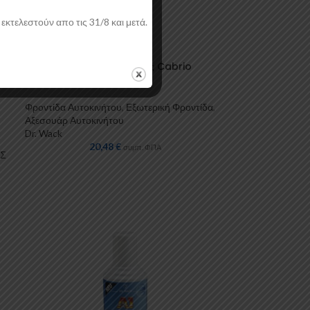
εκτελεστούν απο τις 31/8 και μετά.
A1 Αδιαβροχοποίηση Οροφής Cabrio
400ml Dr. Wack
Φροντίδα Αυτοκινήτου
,
Εξωτερική Φροντίδα
,
Αξεσουάρ Αυτοκινήτου
Dr. Wack
20,48
€
συμπ. ΦΠΑ
ΑΣ