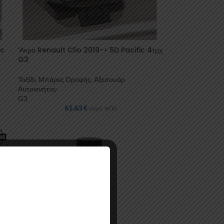
ic
‘Ακρα Renault Clio 2019-> 5D Pacific 4τμχ
G3
Ταξίδι
,
Μπάρες Οροφής
,
Αξεσουάρ
Αυτοκινήτου
G3
61,63
€
συμπ. ΦΠΑ