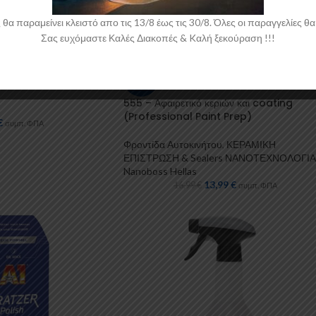
 παραμείνει κλειστό απο τις 13/8 έως τις 30/8. Όλες οι παραγγελίες θα 
Σας ευχόμαστε Καλές Διακοπές & Kαλή ξεκούραση !!!
ar Color Plasti Dip
-18%
555 – Αφαιρετικό κεριών και coating
(Professional Paint Prep)
€
συμπ. ΦΠΑ
Φροντίδα Αυτοκινήτου
,
ΚΕΡΑΜΙΚΗ
ΕΠΙΣΤΡΩΣΗ & Sealers ΝΑΝΟΤΕΧΝΟΛΟΓΙ
Nanoboss Hellas
13,99
€
16,99
€
συμπ. ΦΠΑ