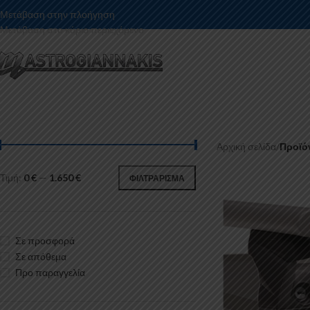
Μετάβαση στην πλοήγηση
Μετάβαση στο κύριο περιεχόμενο
Αρχική σελίδα
/
Προϊό
Τιμή:
0 €
—
1.650 €
ΦΙΛΤΡΆΡΙΣΜΑ
Σε προσφορά
Σε απόθεμα
Προ παραγγελία