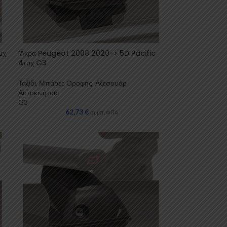
μχ
‘Ακρα Peugeot 2008 2020-> 5D Pacific
4τμχ G3
Ταξίδι
,
Μπάρες Οροφής
,
Αξεσουάρ
Αυτοκινήτου
G3
62,73
€
συμπ. ΦΠΑ