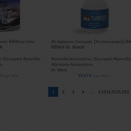
υνιές 50ml με πανί
A1 Αφαίρεση Σκουριάς (Αντισκουριακό) Ge
ck
500ml Dr. Wack
υ
,
Εξωτερική Φροντίδα
,
Φροντίδα Αυτοκινήτου
,
Εξωτερική Φροντίδα
ου
Αξεσουάρ Αυτοκινήτου
Dr. Wack
€
19,37
€
συμπ. ΦΠΑ
συμπ. ΦΠΑ
1
2
3
4
…
1,511
1,512
1,513