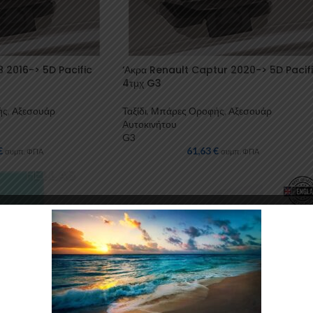
 2016-> 5D Pacific
‘Ακρα Renault Captur 2020-> 5D Pacif
4τμχ G3
ής
,
Αξεσουάρ
Ταξίδι
,
Μπάρες Οροφής
,
Αξεσουάρ
Αυτοκινήτου
G3
€
61,63
€
συμπ. ΦΠΑ
συμπ. ΦΠΑ