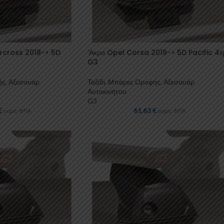
ircross 2018-> 5D
‘Ακρα Opel Corsa 2019-> 5D Pacific 4τ
G3
ής
,
Αξεσουάρ
Ταξίδι
,
Μπάρες Οροφής
,
Αξεσουάρ
Αυτοκινήτου
G3
€
61,63
€
συμπ. ΦΠΑ
συμπ. ΦΠΑ