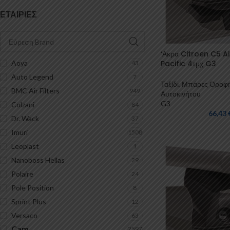
ΕΤΑΙΡΊΕΣ
‘Ακρα Citroen C5 A
Pacific 4τμχ G3
Aoya
43
Auto Legend
7
Ταξίδι
,
Μπάρες Οροφ
BMC Air Filters
949
Αυτοκινήτου
G3
Colzani
84
66,43
Dr. Wack
37
Imuri
1508
Leoplast
1
Nanoboss Hellas
29
Polaire
24
Pole Position
8
Sprint Plus
12
Versaco
63
Cam
2597