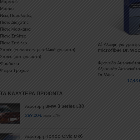
Μαρσπιέ
Μάσκα
Νέες Παραλαβές
Πίσω Διαχύτης
Πίσω Μασκάκια
Πίσω Σπλίτερ
Πίσω Σπόιλερ
A1 Αλοιφή για γρατζο
Σπρέυ (enhancers-μεταλλικά χρώματα)
microfiber Dr. Wa
Σπρέυ (ματ χρώματα)
Φροντίδα Αυτοκινήτο
Φρυδάκια
Αξεσουάρ Αυτοκινήτ
Φτερά Τροχών
Dr. Wack
17,43
ΤΑ ΚΑΛΎΤΕΡΑ ΠΡΟΪΌΝΤΑ
Αεροτομή BMW 3 Series E30
269,00
€
συμπ. ΦΠΑ
Αεροτομή Honda Civic Mk6