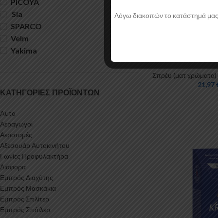
PICOYA
33
Sia
43
Λόγω διακοπών το κατάστημά μας θα
SPARCO
170
Velm
9
50’s Aqua Muscle C
Yakima
582
Spray
Σπρέυ (ματ χρώματα)
21,97
ΚΑΤΗΓΟΡΊΕΣ ΠΡΟΪΌΝΤΩΝ
Auto
Αεραγωγοί
Αεροτομές
Αξεσουάρ Αυτοκινήτου
Γωνίες Προφυλακτήρα
Διάφορα
Εμπρός Διαχύτης
Εμπρός Μασκάκια
Εμπρός Σπλίτερ
Εμπρός Σπόιλερ