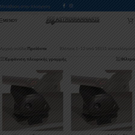
Μετάβαση στην πλοήγηση
Μετάβαση στο κύριο περιεχόμενο
ΜΕΝΟΎ
Αρχική σελίδα
/
Προϊόντα
Βλέπετε 1–12 από 18151 αποτελέσματα
Εμφάνιση πλευρικής γραμμής
Φίλτρα