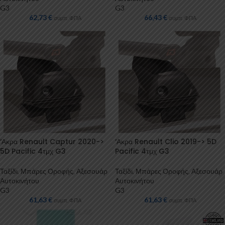
G3
G3
62,73
€
66,43
€
συμπ. ΦΠΑ
συμπ. ΦΠΑ
‘Ακρα Renault Captur 2020->
‘Ακρα Renault Clio 2019-> 5D
5D Pacific 4τμχ G3
Pacific 4τμχ G3
Ταξίδι
,
Μπάρες Οροφής
,
Αξεσουάρ
Ταξίδι
,
Μπάρες Οροφής
,
Αξεσουάρ
Αυτοκινήτου
Αυτοκινήτου
G3
G3
61,63
€
61,63
€
συμπ. ΦΠΑ
συμπ. ΦΠΑ