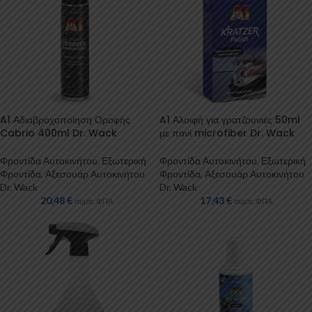
A1 Αδιαβροχοποίηση Οροφής
A1 Αλοιφή για γρατζουνιές 50ml
Cabrio 400ml Dr. Wack
με πανί microfiber Dr. Wack
Φροντίδα Αυτοκινήτου
,
Εξωτερική
Φροντίδα Αυτοκινήτου
,
Εξωτερική
Φροντίδα
,
Αξεσουάρ Αυτοκινήτου
Φροντίδα
,
Αξεσουάρ Αυτοκινήτου
Dr. Wack
Dr. Wack
20,48
€
17,43
€
συμπ. ΦΠΑ
συμπ. ΦΠΑ