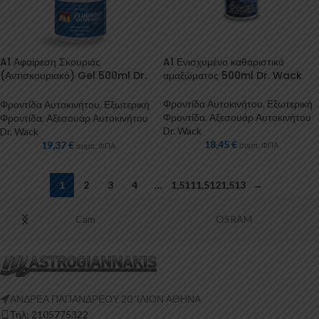
A1 Αφαίρεση Σκουριάς
A1 Ενισχυμένο καθαριστικό
(Αντισκουριακό) Gel 500ml Dr.
αμαξώματος 500ml Dr. Wack
Wack
Φροντίδα Αυτοκινήτου
,
Εξωτερική
Φροντίδα Αυτοκινήτου
,
Εξωτερική
Φροντίδα
,
Αξεσουάρ Αυτοκινήτου
Φροντίδα
,
Αξεσουάρ Αυτοκινήτου
Dr. Wack
Dr. Wack
18,45
€
19,37
€
συμπ. ΦΠΑ
συμπ. ΦΠΑ
1
2
3
4
…
1,511
1,512
1,513
→
Cam
OSRAM
ΑΝΔΡΕΑ ΠΑΠΑΝΔΡΕΟΥ 20 ‘ΙΛΙΟΝ ΑΘΗΝΑ
Τηλ: 2105775322