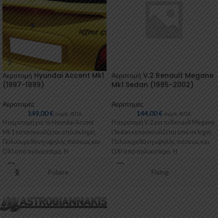
Αεροτομή Hyundai Accent Mk1
Αεροτομή V.2 Renault Megane
(1997-1999)
Mk1 Sedan (1995-2002)
Αεροτομές
Αεροτομές
149,00
€
144,00
€
συμπ. ΦΠΑ
συμπ. ΦΠΑ
Η αεροτομή για το Hyundai Accent
Η αεροτομή V.2 για το Renault Megane
Mk1 κατασκευάζεται από σκληρή
I Sedan κατασκευάζεται από σκληρή
Πολυουρεθάνη υψηλής πιέσεως και
Πολυουρεθάνη υψηλής πιέσεως και
ΟΧΙ από πολυεστέρα. Η
ΟΧΙ από πολυεστέρα. Η
Πολυουρεθάνη είναι
Polaire
Fixing