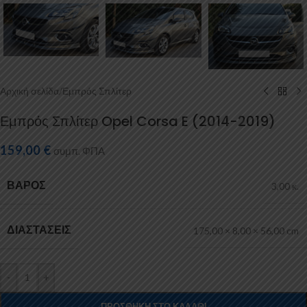
Αρχική σελίδα
/
Εμπρός Σπλίτερ
Εμπρός Σπλίτερ Opel Corsa E (2014-2019)
159,00
€
συμπ. ΦΠΑ
ΒΆΡΟΣ
3,00 κ.
ΔΙΑΣΤΆΣΕΙΣ
175,00 × 8,00 × 56,00 cm
-
+
ΠΡΟΣΘΉΚΗ ΣΤΟ ΚΑΛΆΘΙ