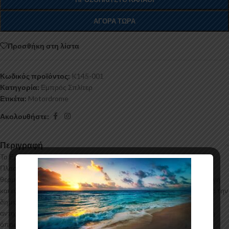
ΑΓΟΡΆ ΤΏΡΑ
Προσθήκη στη λίστα
Κωδικός προϊόντος:
K145-001
Κατηγορία:
Εμπρός Σπλίτερ
Ετικέτα:
Motordrome
Ακολουθήστε:
Περιγραφή
Το Εμπρός Σπλίτερ για το Opel Corsa E κατασκευάζεται από ABS
Πλαστικό υψηλής ποιότητας και αισθητικής σε μηχανές
θερμοδιαμόρφωσης τελευταίας τεχνολογίας έχοντας άψογη εφαρμογή
και εύκολη τοποθέτηση. Το υλικό πλαστικού που χρησιμοποιείται για την
δημιουργία προϊόντων έρχεται σε Μαύρο Γυαλιστερό χρώμα και με
αντιχαρακτική επιφάνεια. Συνοδεύεται από προστατευτική μεμβράνη
όπου αφαιρείται πριν την τοποθέτηση.