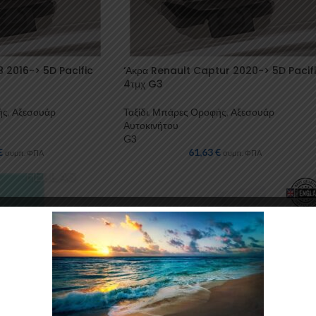
 2016-> 5D Pacific
‘Ακρα Renault Captur 2020-> 5D Pacif
4τμχ G3
ής
,
Αξεσουάρ
Ταξίδι
,
Μπάρες Οροφής
,
Αξεσουάρ
Αυτοκινήτου
G3
€
61,63
€
συμπ. ΦΠΑ
συμπ. ΦΠΑ