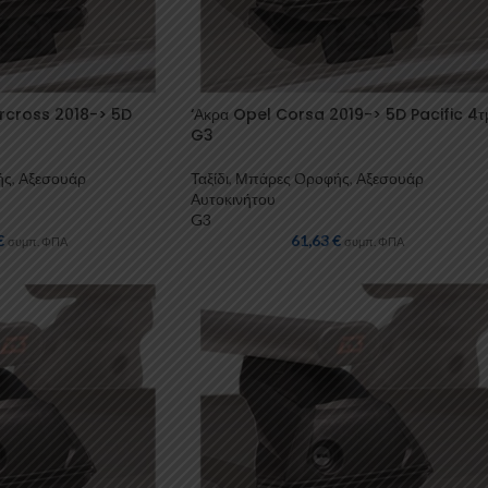
ircross 2018-> 5D
‘Ακρα Opel Corsa 2019-> 5D Pacific 4τ
G3
ής
,
Αξεσουάρ
Ταξίδι
,
Μπάρες Οροφής
,
Αξεσουάρ
Αυτοκινήτου
G3
€
61,63
€
συμπ. ΦΠΑ
συμπ. ΦΠΑ