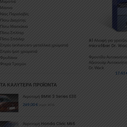
Μαρσπιέ
Μάσκα
Νέες Παραλαβές
Πίσω Διαχύτης
Πίσω Μασκάκια
Πίσω Σπλίτερ
Πίσω Σπόιλερ
A1 Αλοιφή για γρατζο
Σπρέυ (enhancers-μεταλλικά χρώματα)
microfiber Dr. Wa
Σπρέυ (ματ χρώματα)
Φροντίδα Αυτοκινήτο
Φρυδάκια
Αξεσουάρ Αυτοκινήτ
Φτερά Τροχών
Dr. Wack
17,43
ΤΑ ΚΑΛΎΤΕΡΑ ΠΡΟΪΌΝΤΑ
Αεροτομή BMW 3 Series E30
269,00
€
συμπ. ΦΠΑ
Αεροτομή Honda Civic Mk6