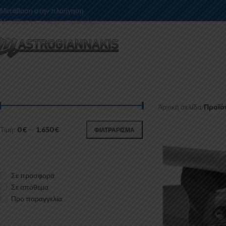
Μετάβαση στην πλοήγηση
Μετάβαση στο κύριο περιεχόμενο
Αρχική σελίδα
/
Προϊό
Τιμή:
0 €
—
1.650 €
ΦΙΛΤΡΆΡΙΣΜΑ
Σε προσφορά
Σε απόθεμα
Προ παραγγελία