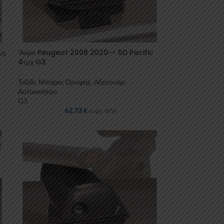
μχ
‘Ακρα Peugeot 2008 2020-> 5D Pacific
4τμχ G3
Ταξίδι
,
Μπάρες Οροφής
,
Αξεσουάρ
Αυτοκινήτου
G3
62,73
€
συμπ. ΦΠΑ