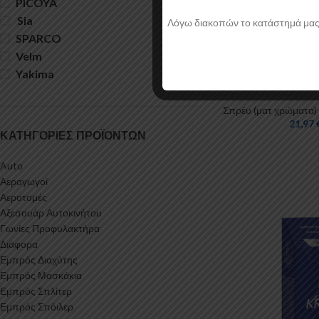
PICOYA
33
Sia
43
Λόγω διακοπών το κατάστημά μας θα
SPARCO
170
Velm
9
50’s Aqua Muscle C
Yakima
582
Spray
Σπρέυ (ματ χρώματα)
21,97
ΚΑΤΗΓΟΡΊΕΣ ΠΡΟΪΌΝΤΩΝ
Auto
Αεραγωγοί
Αεροτομές
Αξεσουάρ Αυτοκινήτου
Γωνίες Προφυλακτήρα
Διάφορα
Εμπρός Διαχύτης
Εμπρός Μασκάκια
Εμπρός Σπλίτερ
Εμπρός Σπόιλερ