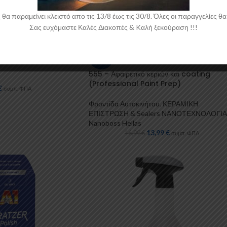
 παραμείνει κλειστό απο τις 13/8 έως τις 30/8. Όλες οι παραγγελίες θα 
Σας ευχόμαστε Καλές Διακοπές & Kαλή ξεκούραση !!!
ar Color Plasti Dip
-18%
555 – Αφαιρετικό κεριών και coating
(Professional Paint Prep)
€
συμπ. ΦΠΑ
Φροντίδα Αυτοκινήτου
,
ΚΕΡΑΜΙΚΗ
ΕΠΙΣΤΡΩΣΗ & Sealers ΝΑΝΟΤΕΧΝΟΛΟΓΙ
Nanoboss Hellas
13,99
€
16,99
€
συμπ. ΦΠΑ