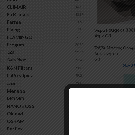
CLIMAIR
1450
Fa Krosno
1327
Farma
109
Fixing
47
‘Ακρα Peugeot 3008
4τμχ G3
FLAMINGO
62
Frogum
2065
Ταξίδι
,
Μπάρες Οροφ
G3
2286
Αυτοκινήτου
G3
GellyPlast
924
66,43
K&N Filters
982
LaPrealpina
802
Luisi
200
Menabo
10
MOMO
165
NANOBOSS
1
Oklead
16
OSRAM
21
Perflex
2