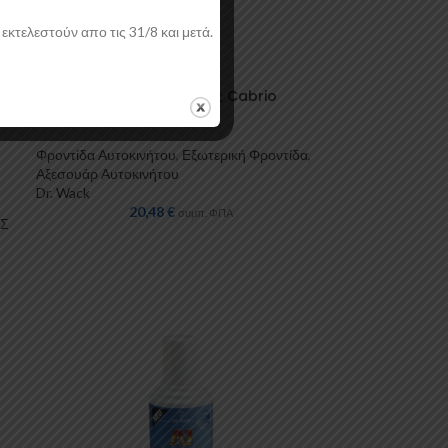
εκτελεστούν απο τις 31/8 και μετά.
A1 Αδιαβροχοποίηση Οροφής Cabrio
400ml Dr. Wack
Φροντίδα Αυτοκινήτου
,
Εξωτερική Φροντίδα
,
Αξεσουάρ Αυτοκινήτου
Dr. Wack
20,48
€
συμπ. ΦΠΑ
ΑΣ