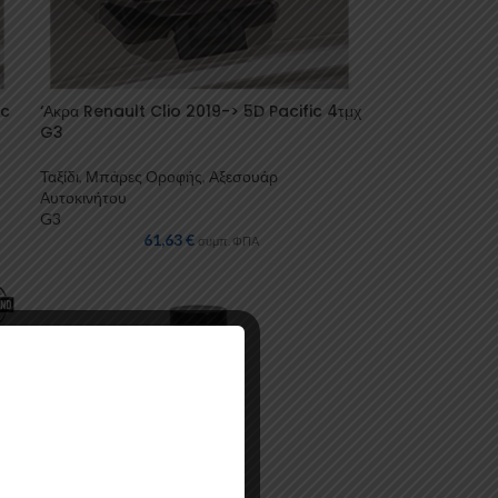
ic
‘Ακρα Renault Clio 2019-> 5D Pacific 4τμχ
G3
Ταξίδι
,
Μπάρες Οροφής
,
Αξεσουάρ
Αυτοκινήτου
G3
61,63
€
συμπ. ΦΠΑ