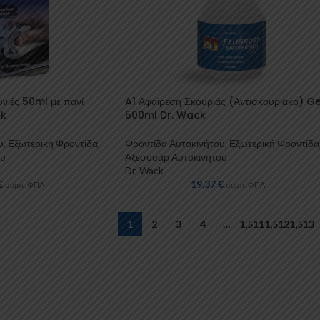
υνιές 50ml με πανί
A1 Αφαίρεση Σκουριάς (Αντισκουριακό) Ge
ck
500ml Dr. Wack
υ
,
Εξωτερική Φροντίδα
,
Φροντίδα Αυτοκινήτου
,
Εξωτερική Φροντίδα
ου
Αξεσουάρ Αυτοκινήτου
Dr. Wack
€
19,37
€
συμπ. ΦΠΑ
συμπ. ΦΠΑ
1
2
3
4
…
1,511
1,512
1,513