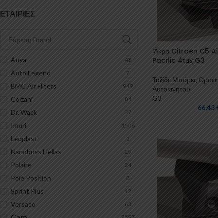
ΕΤΑΙΡΊΕΣ
‘Ακρα Citroen C5 A
Pacific 4τμχ G3
Aoya
43
Auto Legend
7
Ταξίδι
,
Μπάρες Οροφ
BMC Air Filters
949
Αυτοκινήτου
G3
Colzani
84
66,43
Dr. Wack
37
Imuri
1508
Leoplast
1
Nanoboss Hellas
29
Polaire
24
Pole Position
8
Sprint Plus
12
Versaco
63
Cam
2597