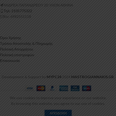
ΑΝΔΡΕΑ ΠΑΠΑΝΔΡΕΟΥ 20 ‘ΙΛΙΟΝ ΑΘΗΝΑ
Τηλ: 2105775322
Κιν: 6982551118
Όροι Χρήσης
Τρόποι Αποστολής & Πληρωμής
Πολιτική Απορρήτου
Πολιτική επιστροφών
Επικοινωνία
Development & Support by
MYPC24
2024
MASTROGIANNAKIS.GR
.
Αεροτομή
Hyundai
We use cookies to improve your experience on our website.
Accent
149,00
€
ΠΡΟΣΘΉΚΗ ΣΤΟ Κ
By browsing this website, you agree to our use of cookies.
Mk2 5-
-
+
συμπ.
doors
τάστημα
ίστα επιθυμιών
Ο λογαριασμός μου
Καλάθι
ΑΓΟΡΆ ΤΏΡΑ
ΑΠΟΔΟΧΉ
ΦΠΑ