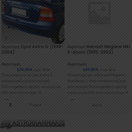
Αεροτομή Opel Astra G (1998-
Αεροτομή Renault Megane Mk1
2004)
5-doors (1995-2002)
Αεροτομές
Αεροτομές
124,00
€
149,00
€
συμπ. ΦΠΑ
συμπ. ΦΠΑ
Η αεροτομή για το Opel Astra G
Η αεροτομή για το Renault Megane I
κατασκευάζεται από σκληρή
Hatchback 5-doors κατασκευάζεται
Πολυουρεθάνη υψηλής πιέσεως και
από σκληρή Πολυουρεθάνη υψηλής
ΟΧΙ από πολυεστέρα. Η
πιέσεως και ΟΧΙ από πολυεστέρα. Η
Πολυουρεθάνη είναι
Polaire
Aoya