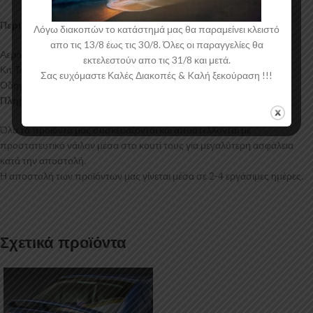
Περιεχόμενα Συσκευασίας:
Λόγω διακοπών το κατάστημά μας θα παραμείνει κλειστό
απο τις 13/8 έως τις 30/8. Όλες οι παραγγελίες θα
Αεροτομή Hyundai Accent Mk2 5-doors
εκτελεστούν απο τις 31/8 και μετά.
Κιτ Τοποθέτησης
Σας ευχόμαστε Καλές Διακοπές & Kαλή ξεκούραση !!!
Οδηγίες Τοποθέτησης
Πληροφορίες Αποστολής:
Όλα τα προϊόντα μας συσκευάζονται και αποστέλλονται με
προστατευτικό νάιλον μέσα στο κουτί τους για μεγαλύτερη ασφάλεια
κατά την αποστολή.
Η αποστολή των προϊόντων μας γίνεται μέσα σε 2-4 εργάσιμες ημέρες.
Σχετικά προϊόντα