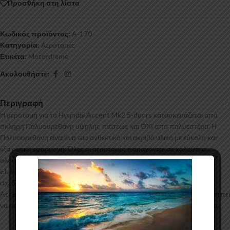
Προσθήκη στη λίστα
Κωδικός προϊόντος:
A-170
Κατηγορία:
Αεροτομές
Ετικέτα:
Motordrome
Ακολουθήστε:
Περιγραφή
Η αεροτομή για το Hyundai Accent Mk2 5-doors κατασκευάζεται από
σκληρή Πολυουρεθάνη υψηλής πιέσεως και ΟΧΙ από πολυεστέρα. Η
Πολυουρεθάνη είναι ένα πιο ανθεκτικό και ακριβό υλικό με εύκολη και
εξαιρετική εφαρμογή. Όλες οι αεροτομές παράγονται σε καλούπια
αλουμινίου για αυξημένη ποιότητα και αντοχή στη μαζική παραγωγή.
Είναι ελεγμένα για ανθεκτικότητα σε υψηλές θερμοκρασίες και έχουν
σχεδιαστεί με την καλύτερη λεπτομέρεια. Η αεροτομή για το Hyundai
Accent Mk2 5-doors έρχεται στο χρώμα του υλικού. Το προϊόν θα πρέπει
να ασταρωθεί και στη συνέχεια να βαφτεί στο χρώμα της επιλογής σας.