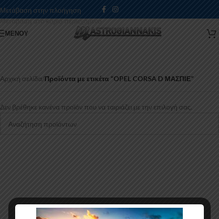
Μετάβαση στην πλοήγηση
Μετάβαση στο κύριο περιεχόμενο
ΜΕΝΟΎ
Αρχική σελίδα
/
Προϊόντα με ετικέτα “OPEL CORSA D ΜΑΣΠΙΕ”
Δεν βρέθηκε κανένα προϊόν που να ταιριάζει με την επιλογή σας.