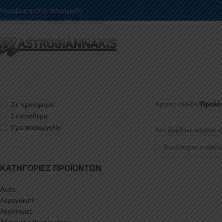
Μετάβαση στην πλοήγηση
Μετάβαση στο κύριο περιεχόμενο
Αρχική σελίδα
/
Προϊόν
Σε προσφορά
Σε απόθεμα
Προ παραγγελία
Δεν βρέθηκε κανένα πρ
ΚΑΤΗΓΟΡΊΕΣ ΠΡΟΪΌΝΤΩΝ
Auto
Αεραγωγοί
Αεροτομές
Αξεσουάρ Αυτοκινήτου