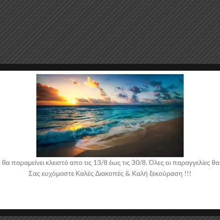
 παραμείνει κλειστό απο τις 13/8 έως τις 30/8. Όλες οι παραγγελίες θα 
Σας ευχόμαστε Καλές Διακοπές & Kαλή ξεκούραση !!!