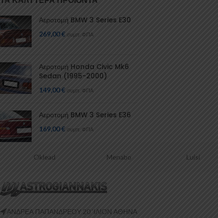
ΤΑ ΚΑΛΎΤΕΡΑ ΠΡΟΪΌΝΤΑ
Αεροτομή BMW 3 Series E30
269,00
€
συμπ. ΦΠΑ
Αεροτομή Honda Civic Mk6
Sedan (1995-2000)
149,00
€
συμπ. ΦΠΑ
Αεροτομή BMW 3 Series E36
169,00
€
συμπ. ΦΠΑ
Oklead
Menabo
Luisi
ΑΝΔΡΕΑ ΠΑΠΑΝΔΡΕΟΥ 20 ‘ΙΛΙΟΝ ΑΘΗΝΑ