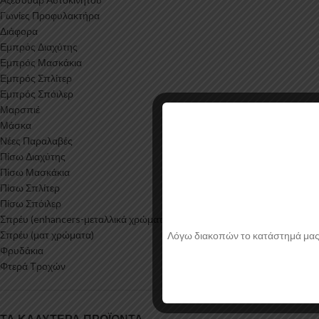
Γωνίες Προφυλακτήρα
Διάφορα
Εμπρός Διαχύτης
Εμπρός Μασκάκια
Εμπρός Σπλίτερ
Εμπρός Σπόιλερ
Μαρσπιέ
Μάσκα
Νέες Παραλαβές
Πίσω Διαχύτης
Πίσω Μασκάκια
Πίσω Σπλίτερ
Πίσω Σπόιλερ
Σπρέυ (enhancers-μεταλλικά χρώματα)
Σπρέυ (ματ χρώματα)
Λόγω διακοπών το κατάστημά μας θα
Φρυδάκια
Φτερά Τροχών