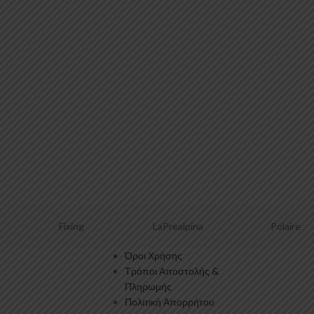
Fixing
LaPrealpina
Polaire
Όροι Χρήσης
Τρόποι Αποστολής &
Πληρωμής
Πολιτική Απορρήτου